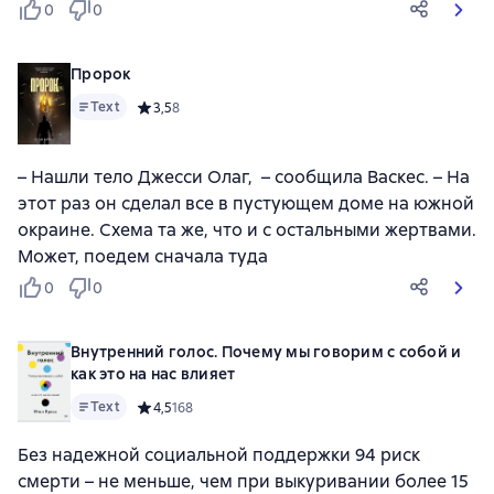
0
0
Пророк
Text
Средний рейтинг 3,5 на основе 8 оценок
3,5
8
– Нашли тело Джесси Олаг, – сообщила Васкес. – На
этот раз он сделал все в пустующем доме на южной
окраине. Схема та же, что и с остальными жертвами.
Может, поедем сначала туда
0
0
Внутренний голос. Почему мы говорим с собой и
как это на нас влияет
Text
Средний рейтинг 4,5 на основе 168 оценок
4,5
168
Без надежной социальной поддержки 94 риск
смерти – не меньше, чем при выкуривании более 15