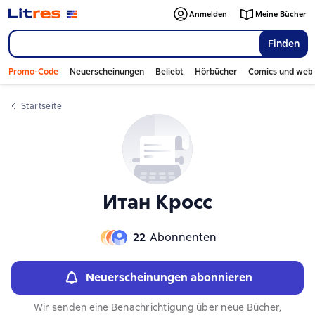
Слайдер с книгами
Слайдер с книгами
Anmelden
Meine Bücher
Finden
Promo-Code
Neuerscheinungen
Beliebt
Hörbücher
Comics und web
Startseite
Итан Кросс
22
Abonnenten
Neuerscheinungen abonnieren
Wir senden eine Benachrichtigung über neue Bücher,