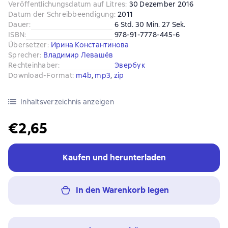
Veröffentlichungsdatum auf Litres
:
30 Dezember 2016
Datum der Schreibbeendigung
:
2011
Dauer
:
6 Std. 30 Min. 27 Sek.
ISBN
:
978-91-7778-445-6
Übersetzer
:
Ирина Константинова
Sprecher
:
Владимир Левашёв
Rechteinhaber
:
Эвербук
Download-Format
:
m4b
, 
mp3
, 
zip
Inhaltsverzeichnis anzeigen
€2,65
Kaufen und herunterladen
In den Warenkorb legen