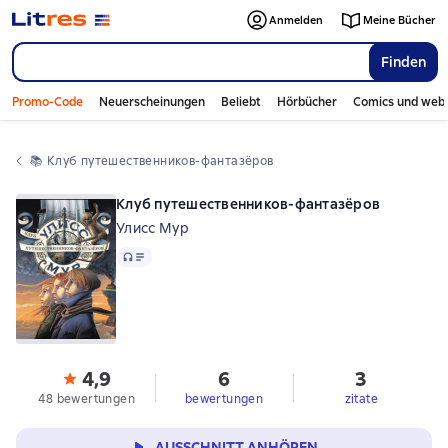
Anmelden
Meine Bücher
Finden
Promo-Code
Neuerscheinungen
Beliebt
Hörbücher
Comics und web
📚 
Клуб путешественников-фантазёров
Клуб путешественников-фантазёров
Улисс Мур
Audio
4,9
6
3
48 bewertungen
bewertungen
zitate
AUSSCHNITT ANHÖREN