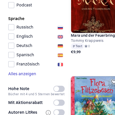
Podcast
Sprache
Russisch
Mara und der Feuerbring
Englisch
Tommy Krappweis
Deutsch
Text
Средний рейтинг 0 
0
€9,99
Spanisch
Französisch
Alles anzeigen
Hohe Note
Nicht
Bücher mit 4 und 5 Sternen bewertet
ausgewählt
Mit Aktionsrabatt
Nicht
ausgewählt
Autoren LitRes
Nicht