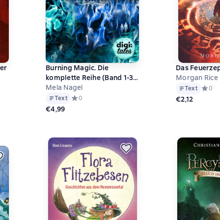
er
Burning Magic. Die
Das Feuerze
komplette Reihe (Band 1-3)
Morgan Rice
im Bundle
Mela Nagel
на основе 0 оценок
Text
Средни
0
Text
Средний рейтинг 0 на основе 0 оценок
0
€2,12
€4,99