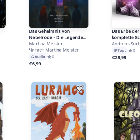
t
Das Geheimnis von
Das Erbe der
Nebelrode - Die Legende
komplette Sc
der Brückenpfade, Band 1
Martina Meister
Andreas Suc
на основе 0 оценок
(Ungekürzt)
Читает Martina Meister
Text
Средни
0
Audio
Средний рейтинг 0 на основе 0 оценок
0
€29,99
€6,99