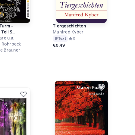
Turm -
Tiergeschichten
Teil 5
Manfred Kyber
re u.a.
Text
Средний рейтинг 0 на основе 0 оцен
0
r Rohrbeck
€0,49
e Brauner
ий рейтинг 5 на основе 1 оценок