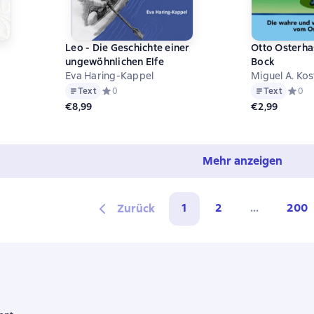
Leo - Die Geschichte einer
Otto Osterha
ungewöhnlichen Elfe
Bock
Eva Haring-Kappel
Miguel A. Kos
на основе 0 оценок
Text
Средний рейтинг 0 на основе 0 оценок
0
Text
Средни
0
€8,99
€2,99
Mehr anzeigen
1
2
...
200
Zurück