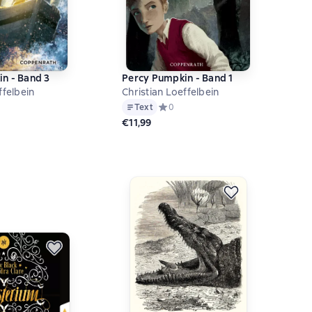
n - Band 3
Percy Pumpkin - Band 1
ffelbein
Christian Loeffelbein
й рейтинг 0 на основе 0 оценок
Text
Средний рейтинг 0 на основе 0 оцен
0
€11,99