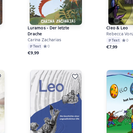
Luramos - Der letzte
Cleo & Leo
Drache
Rebecca Von
Carina Zacharias
на основе 0 оценок
Text
Средни
0
Text
Средний рейтинг 0 на основе 0 оценок
0
€7,99
€9,99