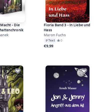
 Macht - Die
Fioria Band 3 - In Liebe und
hattenchronik
Hass
hanek
Maron Fuchs
й рейтинг 0 на основе 0 оценок
Text
Средний рейтинг 0 на основе 0 оцен
0
€9,99