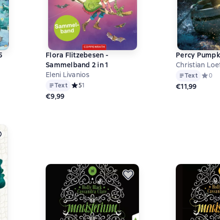
5
Flora Flitzebesen -
Percy Pumpki
Sammelband 2 in 1
Christian Loe
Eleni Livanios
на основе 0 оценок
Text
Средни
0
Text
Средний рейтинг 5 на основе 1 оценок
5
1
€11,99
€9,99