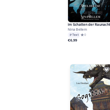
Im Schatten der Raunach
Nina Bellem
Text
Средний рейтинг 0 
0
€6,99