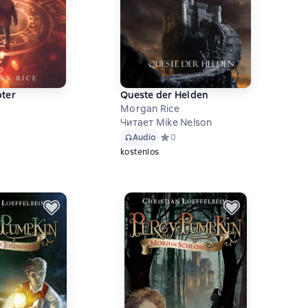
pter
Queste der Helden
Morgan Rice
Читает Mike Nelson
й рейтинг 0 на основе 0 оценок
Audio
Средний рейтинг 0 на основе 0 оце
0
kostenlos