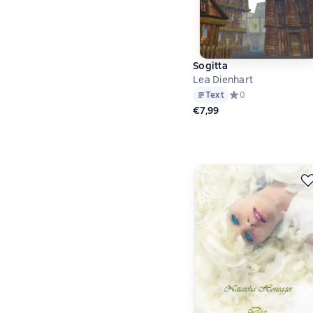
Sogitta
Lea Dienhart
Text
Средний рейтинг 0 
0
€7,99