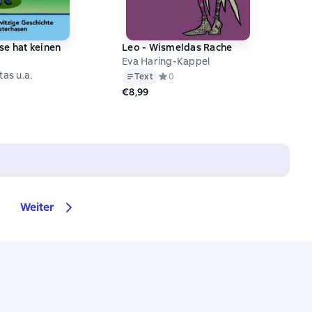
se hat keinen
Leo - Wismeldas Rache
Eva Haring-Kappel
tas u.a.
Text
Средний рейтинг 0 на основе 0 оцен
0
й рейтинг 0 на основе 0 оценок
€8,99
Weiter