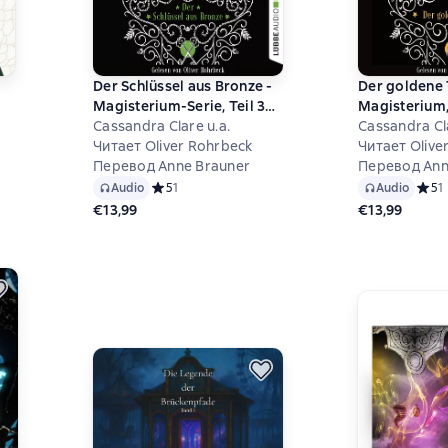
Der Schlüssel aus Bronze -
Der goldene 
Magisterium-Serie, Teil 3
Magisterium, 
(Ungekürzt)
Cassandra Clare u.a.
(Ungekürzt)
Cassandra Cla
на основе 0 оценок
Читает Oliver Rohrbeck
Читает Olive
Перевод Anne Brauner
Перевод Ann
Audio
Средний рейтинг 5 на основе 1 оценок
5
1
Audio
Средн
5
1
€13,99
€13,99