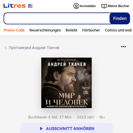
Anmelden
Meine Bücher
Finden
Promo-Code
Neuerscheinungen
Beliebt
Hörbücher
Comics und web
протоиерей Андрей Ткачев
Buchdauer 5 Std. 27 Min.
2023
Jahr
16+
AUSSCHNITT ANHÖREN