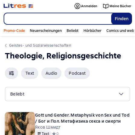
Anmelden
Meine Bücher
Finden
Promo-Code
Neuerscheinungen
Beliebt
Hörbücher
Comics und web
Geistes- und Sozialwissenschaften
Theologie, Religionsgeschichte
Text
Audio
Podcast
Beliebt
Gott und Gender. Metaphysik von Sex und Tod
/ Бог и Пол. Метафизика секса и смерти
Яков Шмидт
Text
Средний рейтинг 0 на основе 0 оценок
0