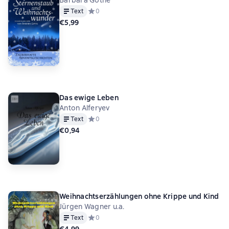
Barbara Gothe
Text
Средний рейтинг 0 на основе 0 оценок
0
€5,99
Das ewige Leben
Anton Alferyev
Text
Средний рейтинг 0 на основе 0 оценок
0
€0,94
Weihnachtserzählungen ohne Krippe und Kind
Jürgen Wagner u.a.
Text
Средний рейтинг 0 на основе 0 оценок
0