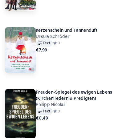
Kerzenschein und Tannenduft
Ursula Schröder
Text
Средний рейтинг 0 на основе 0 оценок
0
€7,99
Freuden-Spiegel des ewigen Lebens
(Kirchenliedern & Predigten)
Philipp Nicolai
Text
Средний рейтинг 0 на основе 0 оценок
0
€0,49