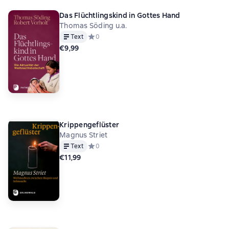
Das Flüchtlingskind in Gottes Hand
Thomas Söding u.a.
Text
Средний рейтинг 0 на основе 0 оценок
0
€9,99
Krippengeflüster
Magnus Striet
Text
Средний рейтинг 0 на основе 0 оценок
0
€11,99