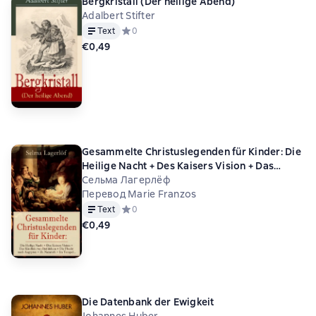
Bergkristall (Der heilige Abend)
Adalbert Stifter
Text
Средний рейтинг 0 на основе 0 оценок
0
€0,49
Gesammelte Christuslegenden für Kinder: Die
Heilige Nacht + Des Kaisers Vision + Das
Kindlein von Bethlehem + Die Flucht nach
Сельма Лагерлёф
Aegypten + Zu Nazareth + Im Tempel...
Перевод Marie Franzos
Text
Средний рейтинг 0 на основе 0 оценок
0
€0,49
Die Datenbank der Ewigkeit
Johannes Huber