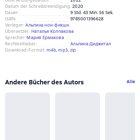
Übersetzungsdatum
:
2022
Datum der Schreibbeendigung
:
2020
Dauer
:
9 Std. 43 Min. 56 Sek.
ISBN
:
9785001396628
Verleger
:
Альпина нон-фикшн
Übersetzer
:
Наталья Колпакова
Sprecher
:
Мария Ермакова
Rechteinhaber
:
Альпина Диджитал
Download-Format
:
m4b
, 
mp3
, 
zip
Andere Bücher des Autors
Alle