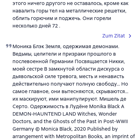
этого ничего другого не оставалось, кроме как
навалить горы тел на металлические решетки,
облить горючим и поджечь. Они горели
несколько дней 72 .
Zum Zitat
Моника Блэк Земля, одержимая демонами.
Ведьмы, целители и призраки прошлого в
послевоенной Германии Посвящается Никки,
моей сестре В замкнутой области дискурса о
дьявольской силе тревога, месть и ненависть
действительно получают полную свободу… Но
самое главное, они вытесняются, скрываются…
их маскируют, ими манипулируют. Мишель де
Серто. Одержимость в Лудёне Monika Black A
DEMON-HAUNTEND LAND Witches, Wonder
Doctors, and the Ghosts of the Past in Post-WWII
Germany © Monica Black, 2020 Published by
arrangement with Metropolitan Books, an imprint of