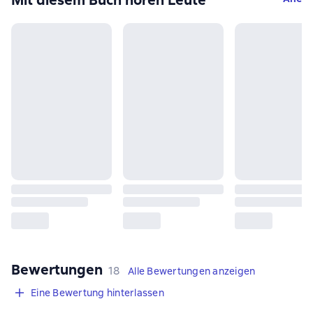
Mit diesem Buch hören Leute
Bewertungen
,
18 Bewertungen
18
Alle Bewertungen anzeigen
Eine Bewertung hinterlassen