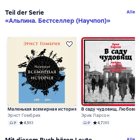
Teil der Serie
Alle
«
Альпина. Бестселлер (Научпоп)
»
Маленькая всемирная история
В саду чудовищ. Любовь 
Эрнст Гомбрих
Эрик Ларсон
Audio
Audio
Средний рейтинг 4,5 на основе 83 оценок
4,5
83
Средний рейтинг 4,7 на 
4,7
265
Alle