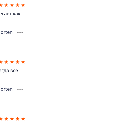
егает как
orten
егда все
orten