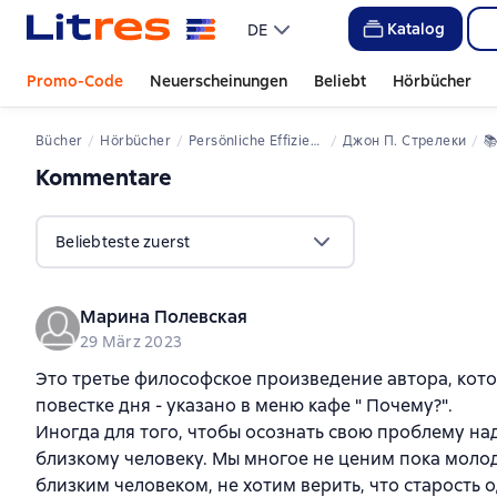
Katalog
DE
Promo-Code
Neuerscheinungen
Beliebt
Hörbücher
Bücher
Hörbücher
Persönliche Effizienz
Джон П. Стрелеки
📚
Kommentare
,
28 Bewertungen
Beliebteste zuerst
Марина Полевская
29 März 2023
Это третье философское произведение автора, кото
повестке дня - указано в меню кафе " Почему?".
Иногда для того, чтобы осознать свою проблему над
близкому человеку. Мы многое не ценим пока молод
близким человеком, не хотим верить, что старость