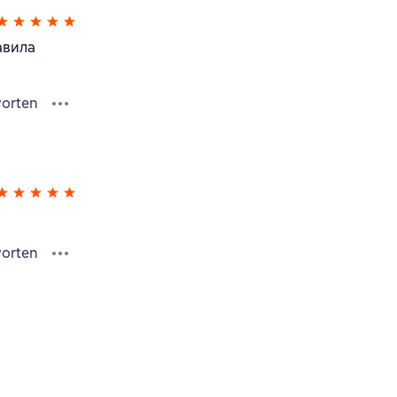
авила
orten
orten