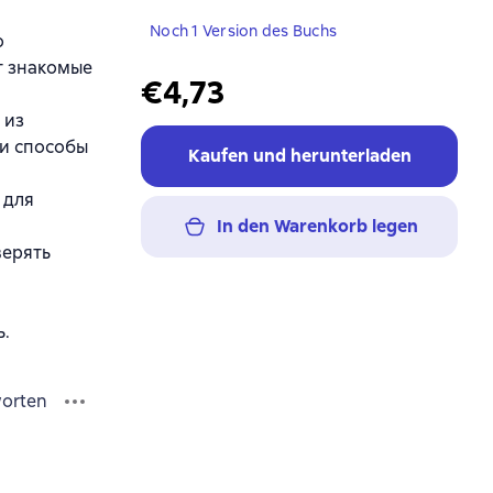
Noch 1 Version des Buchs
о
т знакомые
€4,73
 из
 и способы
Kaufen und herunterladen
 для
In den Warenkorb legen
верять
ь.
orten