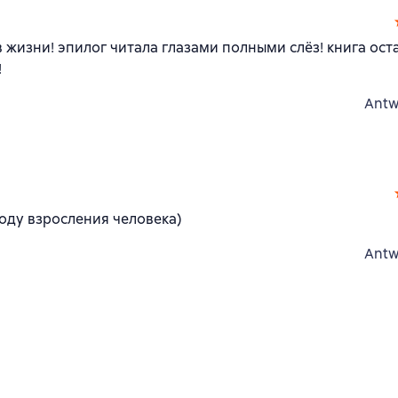
 жизни! эпилог читала глазами полными слёз! книга ост
!
Antw
оду взросления человека)
Antw