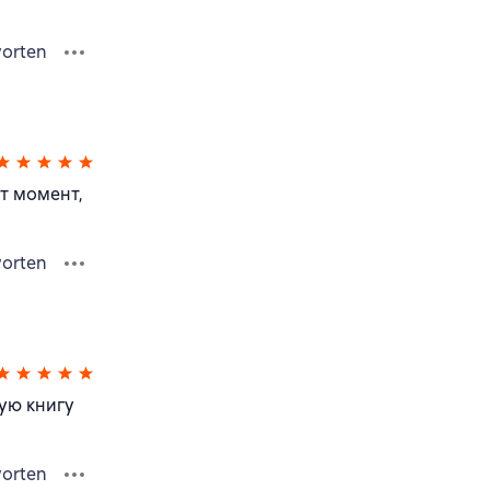
orten
от момент,
orten
ную книгу
orten