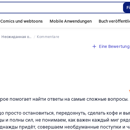
F
Comics und webtoons
Mobile Anwendungen
Buch veröffentl
 
Неожиданная остановка. Как продолжить двигаться вперед, когда сбился с пути
Kommentare
Eine Bewertung 
рое помогает найти ответы на самые сложные вопросы. 
о просто остановиться, передохнуть, сделать кофе и в
ы и полны сил, не понимаем, как важен каждый миг ряд
 однажды придёт, совершаем необдуманные поступки и ч