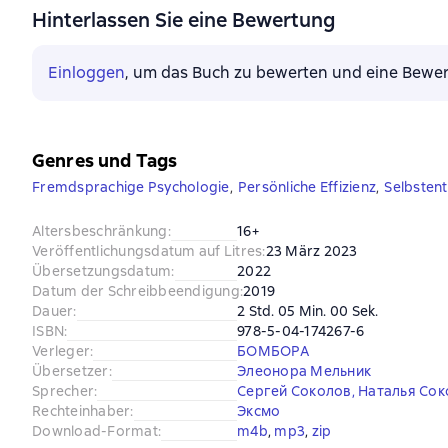
Hinterlassen Sie eine Bewertung
Einloggen
, um das Buch zu bewerten und eine Bewer
Genres und Tags
Fremdsprachige Psychologie
,
Persönliche Effizienz
,
Selbsten
Altersbeschränkung
:
16+
Veröffentlichungsdatum auf Litres
:
23 März 2023
Übersetzungsdatum
:
2022
Datum der Schreibbeendigung
:
2019
Dauer
:
2 Std. 05 Min. 00 Sek.
ISBN
:
978-5-04-174267-6
Verleger
:
БОМБОРА
Übersetzer
:
Элеонора Мельник
Sprecher
:
Сергей Соколов
,
Наталья Сок
Rechteinhaber
:
Эксмо
Download-Format
:
m4b
, 
mp3
, 
zip