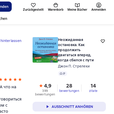
inden
Zurückgestellt
Warenkorb
Meine Bücher
Anmelden
ichen
Неожиданная
hinterlassen
остановка. Как
продолжить
двигаться вперед,
когда сбился с пути
Джон П. Стрелеки
Audio
4,9
28
14
А что на
399
bewertungen
zitate
bewertungen
ыговориться
ом с
AUSSCHNITT ANHÖREN
асто