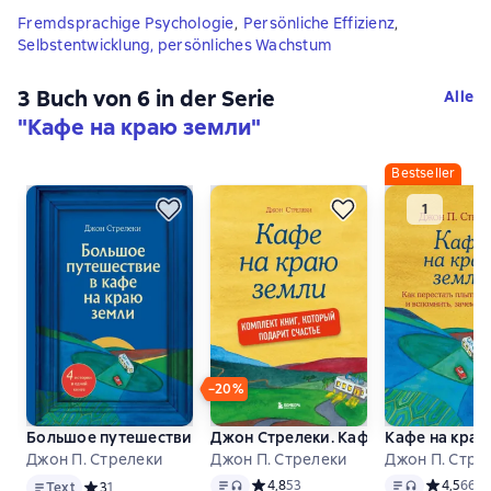
Fremdsprachige Psychologie
,
Persönliche Effizienz
,
Selbstentwicklung, persönliches Wachstum
3 Buch von 6 in der Serie
Alle
"Кафе на краю земли"
Bestseller
−20%
Большое путешествие в кафе на краю земли. 4 истории в о
Джон Стрелеки. Кафе на краю земли
Кафе на краю
Джон П. Стрелеки
Джон П. Стрелеки
Джон П. Стре
Text
Text
, Audioformat verfügbar
Text
, Audioform
Средний рейтинг 4,8 на основе 53 о
4,8
53
Средний р
4,5
660
Text
Средний рейтинг 3 на основе 1 оценок
3
1