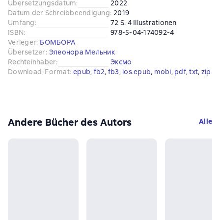
Übersetzungsdatum
:
2022
Datum der Schreibbeendigung
:
2019
Umfang
:
72 S. 4 Illustrationen
ISBN
:
978-5-04-174092-4
Verleger
:
БОМБОРА
Übersetzer
:
Элеонора Мельник
Rechteinhaber
:
Эксмо
Download-Format
:
epub
, 
fb2
, 
fb3
, 
ios.epub
, 
mobi
, 
pdf
, 
txt
, 
zip
Andere Bücher des Autors
Alle