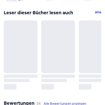
Leser dieser Bücher lesen auch
Alle
Bewertungen
,
34 Bewertungen
34
Alle Bewertungen anzeigen