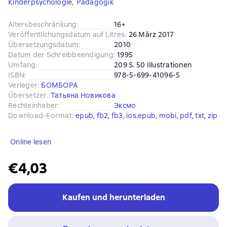
Kinderpsychologie
,
Pädagogik
Altersbeschränkung
:
16+
Veröffentlichungsdatum auf Litres
:
26 März 2017
Übersetzungsdatum
:
2010
Datum der Schreibbeendigung
:
1995
Umfang
:
209 S. 50 Illustrationen
ISBN
:
978-5-699-41096-5
Verleger
:
БОМБОРА
Übersetzer
:
Татьяна Новикова
Rechteinhaber
:
Эксмо
Download-Format
:
epub
, 
fb2
, 
fb3
, 
ios.epub
, 
mobi
, 
pdf
, 
txt
, 
zip
Online lesen
€4,03
Kaufen und herunterladen