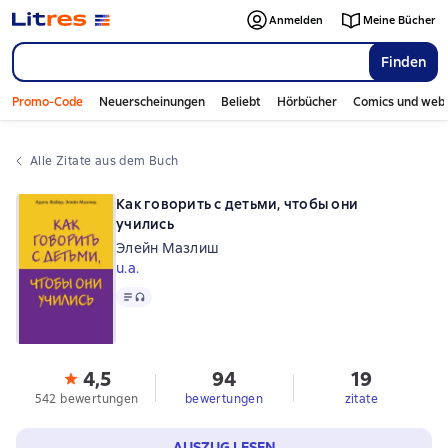
Anmelden
Meine Bücher
Finden
Promo-Code
Neuerscheinungen
Beliebt
Hörbücher
Comics und web
Alle Zitate aus dem Buch
Как говорить с детьми, чтобы они
учились
Элейн Мазлиш
u.a.
Text
, Audioformat verfügbar
4,5
94
19
542 bewertungen
bewertungen
zitate
AUSZUG LESEN