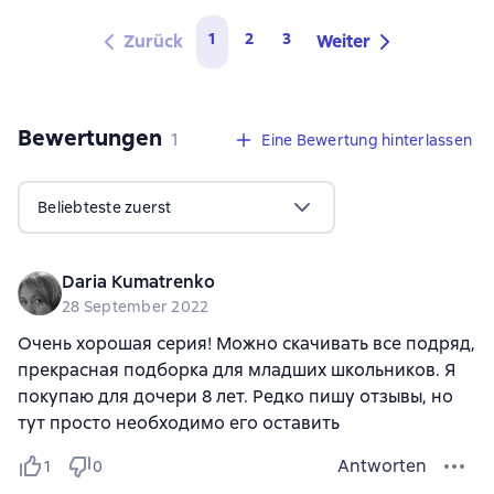
1
2
3
Zurück
Weiter
Bewertungen
,
1 Bewertung
1
Eine Bewertung hinterlassen
Beliebteste zuerst
Daria Kumatrenko
28 September 2022
Очень хорошая серия! Можно скачивать все подряд,
прекрасная подборка для младших школьников. Я
покупаю для дочери 8 лет. Редко пишу отзывы, но
тут просто необходимо его оставить
Antworten
1
0