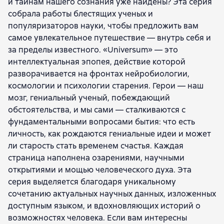
и тайнам нашего сознания уже найдены? Эта серия
Николас Карр
Мэтт Ридли
Леонард Сасскинд
собрала работы блестящих ученых и
Ник Лейн
Маркус Чаун
Лиза Рэндалл
популяризаторов науки, чтобы предложить вам
Ричард Ловетт
Майкл Брукс
Ли Смолин
самое увлекательное путешествие — внутрь себя и
Майкл Шермер
Сет Ллойд
Энди Кларк
за пределы известного. «Universum» — это
Герд Гигеренцер
Томас Метцингер
интеллектуальная эпопея, действие которой
Шон Б. Кэрролл
Брюс Худ
Себастьян Сеунг
разворачивается на фронтах нейробиологии,
Крейг Вентер
Лоуренс Краусс
Шарон Моалем
космологии и психологии старения. Герои — наш
Роберт Мэтьюз
Пол Дэвис
Несса Кэри
мозг, гениальный ученый, побеждающий
Лона Франк
Дэвид М. Харрис
Е. А. Морозов
обстоятельства, и мы сами — сталкиваются с
Стивен Косслин
Дэниел Клемент Деннет
фундаментальными вопросами бытия: что есть
Джон Тёрни
Дженнифер Джекет
Стивен Пинкер
личность, как рождаются гениальные идеи и может
Джаред Даймонд
Айдан Бен-Барак
Джо Марчант
ли старость стать временем счастья. Каждая
Джонатан Найт
Макс Тегмарк
Сьюзан Блэкмор
страница наполнена озарениями, научными
Скотт Этран
Карло Ровелли
Обри Грей
открытиями и мощью человеческого духа. Эта
Джоэл Голд
Алан Элда
Джеймс О’Доннелл
серия выделяется благодаря уникальному
Пол Стейнхардт
Джонатан Готтчелл
Мартин Рис
сочетанию актуальных научных данных, изложенных
Антон Цайлингер
Джереми Бернштейн
доступным языком, и вдохновляющих историй о
Андрей Линде
Джордж Дайсон
Джино Сегре
возможностях человека. Если вам интересны
Сатьяджит Дас
Хаим Харари
Роберт Провайн