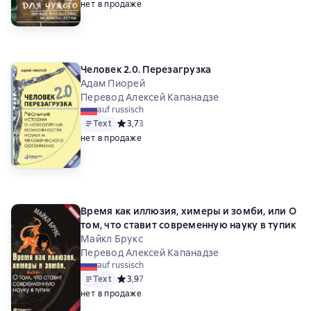
нет в продаже
Человек 2.0. Перезагрузка
Адам Пиорей
Перевод Алексей Капанадзе
auf russisch
Text
Средний рейтинг 3,7 на основе 3 оценок
3,7
3
нет в продаже
Время как иллюзия, химеры и зомби, или О
том, что ставит современную науку в тупик
Майкл Брукс
Перевод Алексей Капанадзе
auf russisch
Text
Средний рейтинг 3,9 на основе 7 оценок
3,9
7
нет в продаже