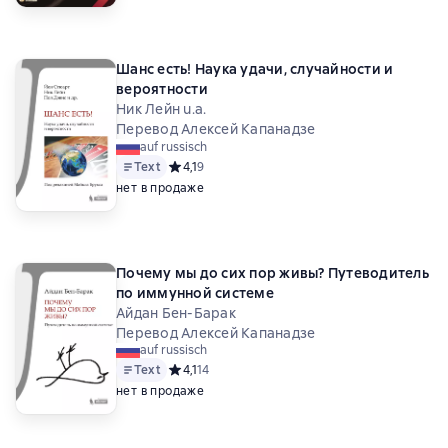
Шанс есть! Наука удачи, случайности и
вероятности
Ник Лейн u.a.
Перевод Алексей Капанадзе
auf russisch
Text
Средний рейтинг 4,1 на основе 9 оценок
4,1
9
нет в продаже
Почему мы до сих пор живы? Путеводитель
по иммунной системе
Айдан Бен-Барак
Перевод Алексей Капанадзе
auf russisch
Text
Средний рейтинг 4,1 на основе 14 оценок
4,1
14
нет в продаже