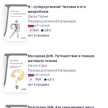
Я – суперорганизм! Человек и его
микробиом
Джон Тёрни
Перевод Алексей Капанадзе
auf russisch
Text
Средний рейтинг 3,8 на основе 16 оценок
3,8
16
нет в продаже
Мусорная ДНК. Путешествие в темную
материю генома
Несса Кэри
Перевод Алексей Капанадзе
auf russisch
Text
PDF
PDF
Средний рейтинг 4,5 на основе 15 оценок
4,5
15
нет в продаже
Властелин ДНК. Как гены меняют нашу