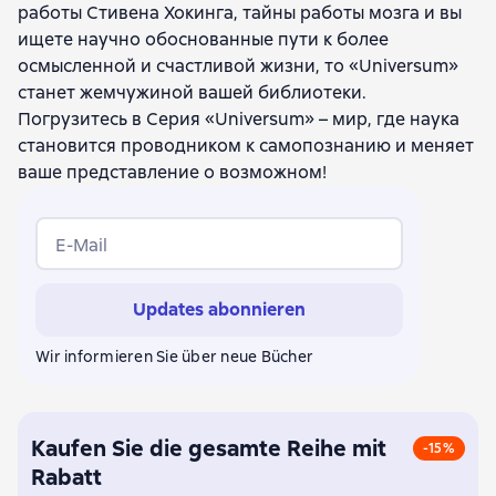
работы Стивена Хокинга, тайны работы мозга и вы
Мазарин Банаджи
Роберт Саполски
Кит Девлин
ищете научно обоснованные пути к более
Ричард Талер
Джудит Харрис
Дэн Спербер
осмысленной и счастливой жизни, то «Universum»
Кевин Хэнд
Пол Саффо
Дэвид Пизарро
станет жемчужиной вашей библиотеки.
Ховард Гарднер
Андриан Крейе
Рафаэл Буссо
Погрузитесь в Серия «Universum» – мир, где наука
Эрик Вайнштейн
Дэйв Уинтер
Таня Ломброзо
становится проводником к самопознанию и меняет
Сириан Саммер
Хелена Кронин
Джон Макуортер
ваше представление о возможном!
Грегори Кохрейн
Эндрю Ли
П. З. Майерс
Дэвид Кристиан
Димитар Сасселов
Элен Фишер
Джон Ноутон
Барри Смит
Джон Туби
E-Mail
Питер Аткинс
Элизабет Данн
Барт Коско
Чарлз Симоний
Грегори Пол
Э. К. Грейлинг
Updates abonnieren
Тимо Ханней
Брайан Ино
Симона Шнолл
Бенджамин Берген
Чарлз Сейфе
Марти Хёрст
Wir informieren Sie über neue Bücher
Родни Брукс
Джон Мазер
Скотт Сэмпсон
Лоуренс Смит
Тим О’Рейли
С. Раза
Брюс Паркер
Патрик Бейтсон
Саймон Барон-Коэн
Элви Смит
Стюарт Пимм
Карл Саббах
Адам Алтер
Kaufen Sie die gesamte Reihe mit
-15%
Джеральд Смолберг
Алун Андерсон
Эрик Кэндел
Rabatt