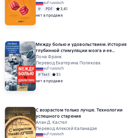
auf russisch
Text
PDF
PDF
Средний рейтинг 3,4 на основе 5 оценок
3,4
5
нет в продаже
Между болью и удовольствием. История
глубинной стимуляции мозга и ее
забытого создателя
Лона Франк
Перевод Екатерина Полякова
auf russisch
Text
Средний рейтинг 5 на основе 3 оценок
5
3
нет в продаже
С возрастом только лучше. Технологии
успешного старения
Алан Д. Кастел
Перевод Алексей Капанадзе
auf russisch