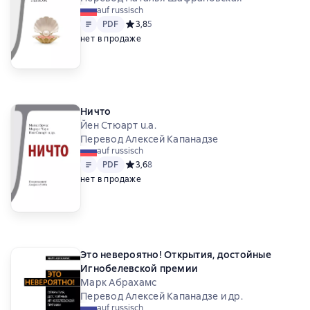
auf russisch
Text
PDF
PDF
Средний рейтинг 3,8 на основе 5 оценок
3,8
5
нет в продаже
Ничто
Йен Стюарт u.a.
Перевод Алексей Капанадзе
auf russisch
Text
PDF
PDF
Средний рейтинг 3,6 на основе 8 оценок
3,6
8
нет в продаже
Это невероятно! Открытия, достойные
Игнобелевской премии
Марк Абрахамс
Перевод Алексей Капанадзе и др.
auf russisch