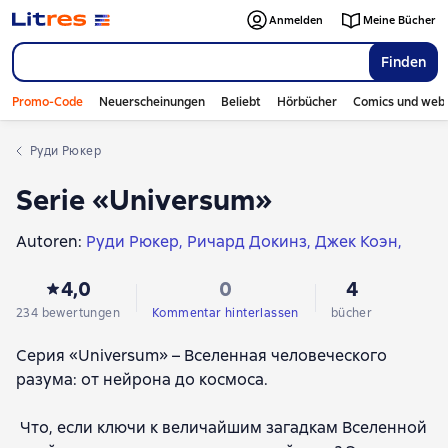
Anmelden
Meine Bücher
Finden
Promo-Code
Neuerscheinungen
Beliebt
Hörbücher
Comics und web
Руди Рюкер
Serie «Universum»
Autoren:
Руди Рюкер
Ричард Докинз
Джек Коэн
Йен Стюарт
Дэвид Басс
Иэн Стюарт
4,0
0
4
Дэвид Иглмен
Фрэнк Вильчек
Нассим Николас Талеб
Альберт-Ласло Барабаши
234 bewertungen
Kommentar hinterlassen
bücher
Михай Чиксентмихайи
Ричард Вайсман
Серия «Universum» – Вселенная человеческого
Ханс Ульрих Обрист
Дэвид Майерс
разума: от нейрона до космоса.
Арман Мари Леруа
Филип Зимбардо
Дэвид Фишер
Хуберт Мания
Что, если ключи к величайшим загадкам Вселенной
Вилейанур Рамачандран
Марк Абрахамс