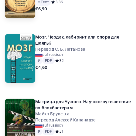
Text
Средний рейтинг 3,3 на основе 6 оценок
3,3
6
€6,90
Мозг. Чердак, лабиринт или опора для
шляпы?
Перевод О. Б. Латанова
auf russisch
Text
PDF
PDF
Средний рейтинг 3 на основе 2 оценок
3
2
€4,60
Матрица для Чужого. Научное путешествие
по блокбастерам
Майкл Брукс u.a.
Перевод Алексей Капанадзе
auf russisch
Text
PDF
PDF
Средний рейтинг 5 на основе 1 оценок
5
1