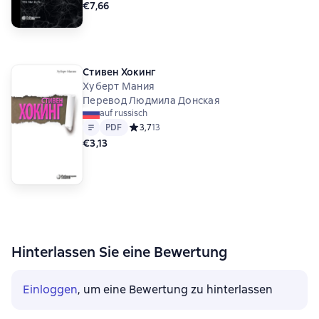
€7,66
Стивен Хокинг
Хуберт Мания
Перевод Людмила Донская
auf russisch
Text
PDF
PDF
Средний рейтинг 3,7 на основе 13 оценок
3,7
13
€3,13
Hinterlassen Sie eine Bewertung
Einloggen
, um eine Bewertung zu hinterlassen