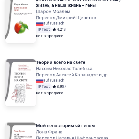
жизнь, а наша жизнь – гены
Шарон Моалем
Перевод Дмитрий Щепетов
auf russisch
Text
Средний рейтинг 4,2 на основе 13 оценок
4,2
13
нет в продаже
Теории всего на свете
Нассим Николас Талеб u.a.
Перевод Алексей Капанадзе и др.
auf russisch
Text
Средний рейтинг 3,9 на основе 87 оценок
3,9
87
нет в продаже
Мой неповторимый геном
Лона Франк
Перевод Наталья Шафрановская