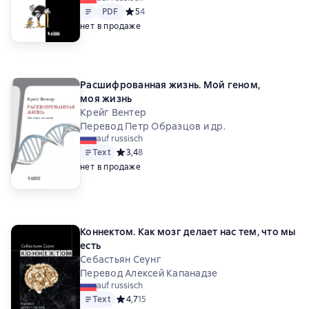
Text
PDF
PDF
Средний рейтинг 5 на основе 4 оценок
5
4
нет в продаже
Расшифрованная жизнь. Мой геном,
моя жизнь
Крейг Вентер
Перевод Петр Образцов и др.
auf russisch
Text
Средний рейтинг 3,4 на основе 8 оценок
3,4
8
нет в продаже
Коннектом. Как мозг делает нас тем, что мы
есть
Себастьян Сеунг
Перевод Алексей Капанадзе
auf russisch
Text
Средний рейтинг 4,7 на основе 15 оценок
4,7
15