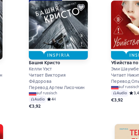
Башня Кристо
Убийства по
Келли Уэст
Эми Шаумбе
н
Читает Виктория
Читает Ники
Фёдорова
Перевод Оль
на основе 4 оценок
auf russisc
Перевод Артем Лисочкин
Audio
Средн
3,4
auf russisch
Audio
Средний рейтинг 4 на основе 4 оценок
4
4
€3,92
€3,92