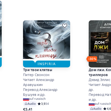
−30%
Три твои клятвы
Дом лжи. Ко
Питер Свонсон
триллеров
Читает Александр
Дэвид Эллис 
Аравушкин
Читает Андр
Перевод Александр
др.
8 на основе 30 оценок
Бушуев и др.
Перевод Нат
auf russisch
и др.
Audio
Средний рейтинг 3,9 на основе 34 оценок
3,9
34
auf russisc
Audio
Средн
4,6
€5,41