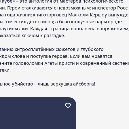
 кубе» – это антология от мастеров психологического
рии. Герои сталкиваются с невозможным: инспектор Росс
два года жизни; книготорговец Малколм Кершоу вынужде
ассических детективов; а благополучные пары вроде
паутины лжи. Каждая страница наполнена напряжением
оказаться ключом к разгадке.
танию хитросплетённых сюжетов и глубокого
ждом слове и поступке героев. Если вам нравятся
ените головоломки Агаты Кристи и современный саспенс
теки.
льное убийство – лишь верхушка айсберга!