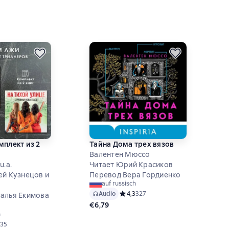
мплект из 2
Тайна Дома трех вязов
Валентен Мюссо
u.a.
Читает Юрий Красиков
ей Кузнецов и
Перевод Вера Гордиенко
auf russisch
Audio
Средний рейтинг 4,3 на основе 327
4,3
327
алья Екимова
€6,79
h
ий рейтинг 4,6 на основе 35 оценок
35