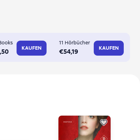
-Books
11 Hörbücher
KAUFEN
KAUFEN
,50
€54,19