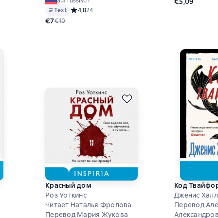
auf russisch
€5,09
Text
Средний рейтинг 4,8 на основе 24 оценок
4,8
24
€7
€10
Красный дом
Код Твайфо
Роз Уоткинс
Дженис Халл
Читает Наталья Фролова
Перевод Ал
Перевод Мария Жукова
Александров