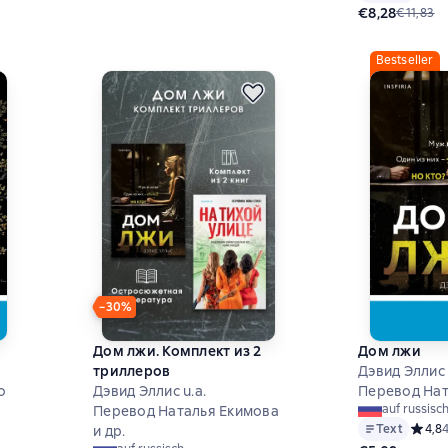
€8,28
€11,83
Bestseller
−30%
Дом лжи. Комплект из 2
Дом лжи
триллеров
Дэвид Эллис
о
Дэвид Эллис u.a.
Перевод Нат
auf russisc
Перевод Наталья Екимова
6 на основе 687 оценок
Text
Средни
4,8
и др.