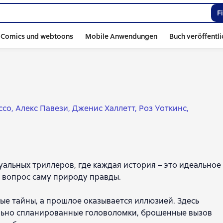
F
Comics und webtoons
Mobile Anwendungen
Buch veröffentl
ссо
Алекс Павези
Дженис Халлетт
Роз Уоткинс
Уэст
туальных триллеров, где каждая история – это идеальное
д вопрос саму природу правды.
ые тайны, а прошлое оказывается иллюзией. Здесь
ельно спланированные головоломки, брошенные вызов