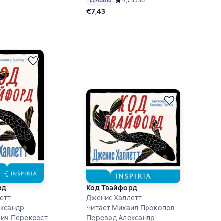
Audio
Средний рейтинг 4,7 на основе 353
4,7
3536
€7,43
рд
Код Твайфорд
етт
Дженис Халлетт
ександр
Читает Михаил Прокопов
ич Перекрест
Перевод Александр