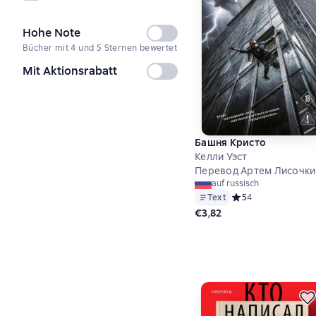
Hohe Note
Nicht
Bücher mit 4 und 5 Sternen bewertet
ausgewählt
Mit Aktionsrabatt
Nicht
ausgewählt
Башня Кристо
Келли Уэст
Перевод Артем Лисочки
auf russisch
Text
Средний рейтинг 5 
5
4
€3,82