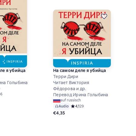
ле я убийца
На самом деле я убийца
Терри Дири
ина Голыбина
Читает Виктория
h
Фёдорова и др.
й рейтинг 4,4 на основе 46 оценок
46
Перевод Ирина Голыбина
auf russisch
Audio
Средний рейтинг 4,1 на основе 29 о
4,1
29
€4,35