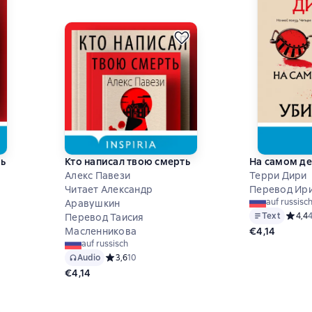
ь
Кто написал твою смерть
На самом де
Алекс Павези
Терри Дири
Читает Александр
Перевод Ир
auf russisc
Аравушкин
Text
Средни
4,4
Перевод Таисия
 на основе 9 оценок
€4,14
Масленникова
auf russisch
Audio
Средний рейтинг 3,6 на основе 10 оценок
3,6
10
€4,14