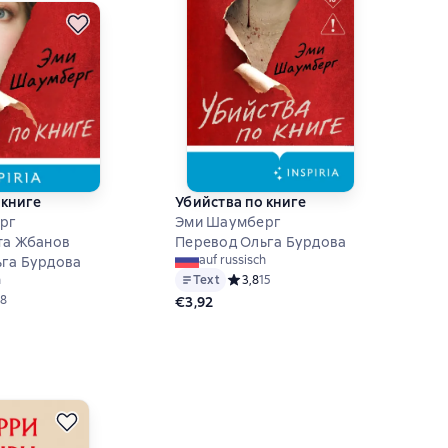
 книге
Убийства по книге
рг
Эми Шаумберг
та Жбанов
Перевод Ольга Бурдова
auf russisch
га Бурдова
Text
Средний рейтинг 3,8 на основе 15 оц
3,8
15
h
ий рейтинг 3,4 на основе 8 оценок
8
€3,92