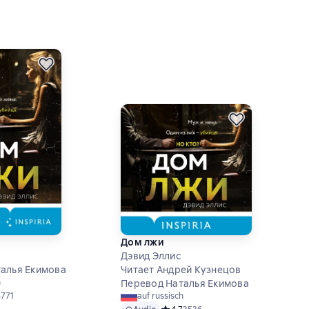
Дом лжи
Дэвид Эллис
алья Екимова
Читает Андрей Кузнецов
h
Перевод Наталья Екимова
й рейтинг 4,8 на основе 4771 оценок
4771
auf russisch