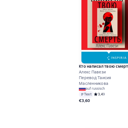
Кто написал твою смерт
Алекс Павези
Перевод Таисия
Масленникова
auf russisch
Text
Средний рейтинг 3,4
3,4
9
€3,60