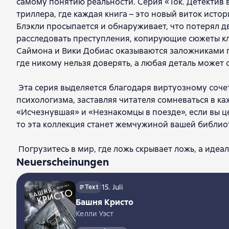
самому понятию реальности. Серия «Tok. Детектив в
триллера, где каждая книга – это новый виток исто
Блэкли просыпается и обнаруживает, что потерял 
расследовать преступления, копирующие сюжеты кл
Саймона и Вики Добиас оказываются заложниками 
где никому нельзя доверять, а любая деталь может 
Эта серия выделяется благодаря виртуозному соче
психологизма, заставляя читателя сомневаться в ка
«Исчезнувшая» и «Незнакомцы в поезде», если вы ц
то эта коллекция станет жемчужиной вашей библио
Погрузитесь в мир, где ложь скрывает ложь, а идеа
Neuerscheinungen
15. Juli
Text
Башня Кристо
Келли Уэст