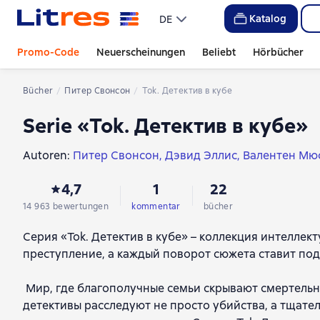
Katalog
DE
Promo-Code
Neuerscheinungen
Beliebt
Hörbücher
Bücher
Питер Свонсон
Tok. Детектив в кубе
Serie «Tok. Детектив в кубе»
Autoren:
Питер Свонсон
Дэвид Эллис
Валентен Мю
Серафина Гласс
Терри Дири
Эми Шаумберг
Келли 
4,7
1
22
14 963 bewertungen
kommentar
bücher
Серия «Tok. Детектив в кубе» – коллекция интеллек
преступление, а каждый поворот сюжета ставит по
Мир, где благополучные семьи скрывают смертельн
детективы расследуют не просто убийства, а тщат