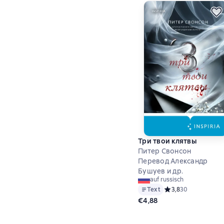
Три твои клятвы
Питер Свонсон
Перевод Александр
Бушуев и др.
auf russisch
Text
Средний рейтинг 3,
3,8
30
€4,88