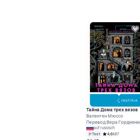
Тайна Дома трех вязов
Валентен Мюссо
Перевод Вера Гордиенк
auf russisch
Text
Средний рейтинг 4,
4,6
687