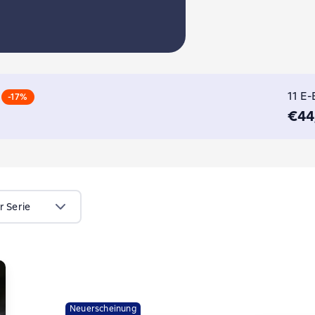
11 E
-17%
€44
r Serie
Neuerscheinung