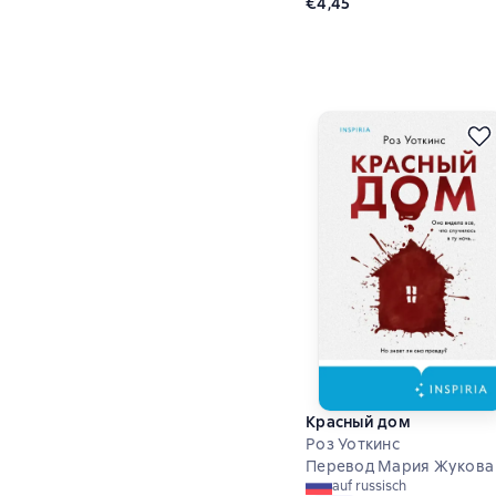
€4,45
Красный дом
Роз Уоткинс
Перевод Мария Жукова
auf russisch