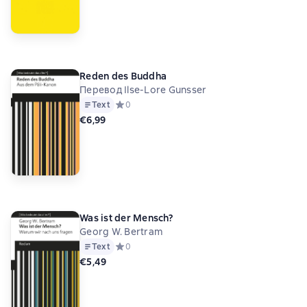
Reden des Buddha
Перевод Ilse-Lore Gunsser
Text
Средний рейтинг 0 на основе 0 оценок
0
€6,99
Was ist der Mensch?
Georg W. Bertram
Text
Средний рейтинг 0 на основе 0 оценок
0
€5,49