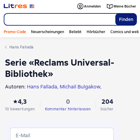
Anmelden
Meine Bücher
Finden
Promo-Code
Neuerscheinungen
Beliebt
Hörbücher
Comics und web
Hans Fallada
Serie «Reclams Universal-
Bibliothek»
Autoren:
Hans Fallada
Michail Bulgakow
Джордж Оруэлл
Ernst Hoffmann
Вильгельм Гауф
4,3
0
204
Heinrich Mann
Сунь-цзы
Aristoteles
Platon
Johann Gottfried Herder
Xenophon
Amartya Sen
10 bewertungen
Kommentar hinterlassen
bücher
Max Horkheimer
Gillian Butler
John Maynard Keynes
Norman Solomon
Ludwig Wittgenstein
Baltasar Gracian
Adalbert Stifter
Walter Benjamin
E-Mail
Theodor Storm
Luis Sepulveda
Gerhart Hauptmann