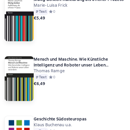
Marie-Luisa Frick
Text
Средний рейтинг 0 на основе 0 оценок
0
€5,49
Mensch und Maschine. Wie Künstliche
Intelligenz und Roboter unser Leben
verändern
Thomas Ramge
Text
Средний рейтинг 0 на основе 0 оценок
0
€6,49
Geschichte Südosteuropas
Klaus Buchenau u.a.