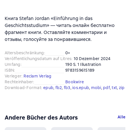
Книга Stefan Jordan «Einführung in das
Geschichtsstudium» — читать онлайн бесплатно
фрагмент книги. Оставляйте комментарии и
отзывы, голосуйте за понравившиеся.
Altersbeschränkung
:
0+
Veröffentlichungsdatum auf Litres
:
10 Dezember 2024
Umfang
:
190 S. 1 Illustration
ISBN
:
9783159615189
Verleger
:
Reclam Verlag
Rechteinhaber
:
Bookwire
Download-Format
:
epub
, 
fb2
, 
fb3
, 
ios.epub
, 
mobi
, 
pdf
, 
txt
, 
zip
Andere Bücher des Autors
Alle