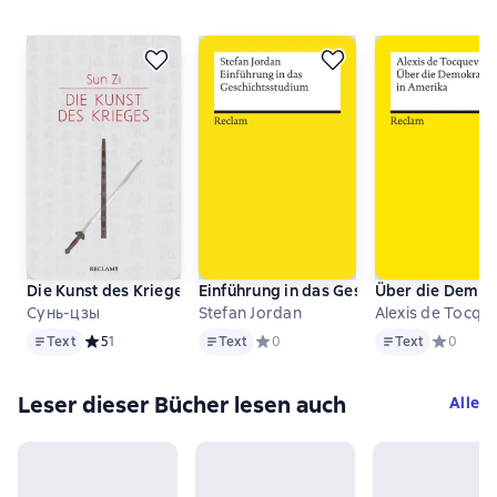
Die Kunst des Krieges
Einführung in das Geschichtsstudium
Über die Demokr
Сунь-цзы
Stefan Jordan
Alexis de Tocque
Text
Text
Text
Text
Средний рейтинг 5 на основе 1 оценок
5
1
Text
Средний рейтинг 0 на основе 0 оце
0
Text
Средний р
0
Leser dieser Bücher lesen auch
Alle