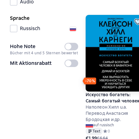
Audio
Sprache
Russisch
Hohe Note
Nicht
Bücher mit 4 und 5 Sternen bewertet
ausgewählt
Mit Aktionsrabatt
Nicht
ausgewählt
−70%
Искусство богатеть:
Самый богатый человек
Вавилоне. Думай и
Наполеон Хилл u.a.
богатей! Как выработат
Перевод Анастасия
уверенность в себе и
Бродоцкая и др.
auf russisch
научиться убеждать
Text
Средний рейтинг 0 
0
других
€1,99
€6,64