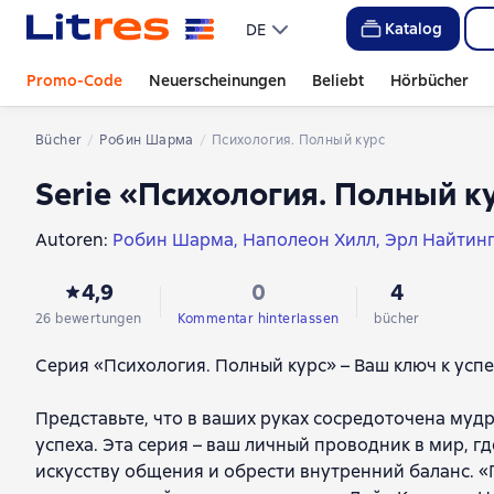
Katalog
DE
Promo-Code
Neuerscheinungen
Beliebt
Hörbücher
Bücher
Робин Шарма
Психология. Полный курс
Serie «Психология. Полный к
Autoren:
Робин Шарма
Наполеон Хилл
Эрл Найтин
4,9
0
4
26 bewertungen
Kommentar hinterlassen
bücher
Серия «Психология. Полный курс» – Ваш ключ к усп
Представьте, что в ваших руках сосредоточена му
успеха. Эта серия – ваш личный проводник в мир, г
искусству общения и обрести внутренний баланс. «