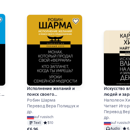
Исполнение желаний и
Искусство в
 в
поиск своего
людей и зар
предназначения. Притчи,
Робин Шарма
деньги. 4 л
Наполеон Хил
ь
помогающие жить
Перевод Вера Полищук и
книги под о
Читает Игор
др.
обложкой
Перевод Вер
auf russisch
др.
на основе 0 оценок
Text
Средний рейтинг 5 на основе 10 оценок
5
10
auf russisc
Audio
Сред
4
€6,96