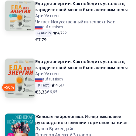
Еда для энергии. Как победить усталость,
зарядить свой мозг и быть активным целый
день
Ари Уиттен
Читает Искусственный интеллект Ivan
auf russisch
Audio
Средний рейтинг 4,7 на основе 22 оценок
4,7
22
€7,79
Еда для энергии. Как победить усталость,
зарядить свой мозг и быть активным целый
день
Ари Уиттен
auf russisch
Text
Средний рейтинг 4,6 на основе 17 оценок
4,6
17
−50%
€3,33
€6,65
Женская нейрологика. Исчерпывающее
руководство о влиянии гормонов на жизнь
и здоровье
Луэнн Бризендайн
Перевод Алексей Захаров