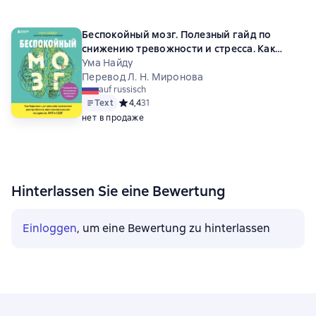
Беспокойный мозг. Полезный гайд по
снижению тревожности и стресса. Как
бороться с депрессией, тревожным
Ума Найду
расстройством, посттравматическим
Перевод Л. Н. Миронова
auf russisch
синдромом, ОКР и СДВГ
Text
Средний рейтинг 4,4 на основе 31 оценок
4,4
31
нет в продаже
Hinterlassen Sie eine Bewertung
Einloggen
, um eine Bewertung zu hinterlassen