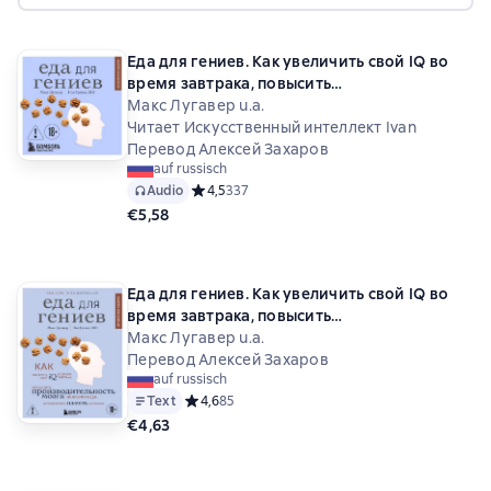
Еда для гениев. Как увеличить свой IQ во
время завтрака, повысить
производительность мозга во время обеда
Макс Лугавер u.a.
и активизировать память за ужином
Читает Искусственный интеллект Ivan
Перевод Алексей Захаров
auf russisch
Audio
Средний рейтинг 4,5 на основе 337 оценок
4,5
337
€5,58
Еда для гениев. Как увеличить свой IQ во
время завтрака, повысить
производительность мозга во время обеда
Макс Лугавер u.a.
и активизировать память за ужином
Перевод Алексей Захаров
auf russisch
Text
Средний рейтинг 4,6 на основе 85 оценок
4,6
85
€4,63