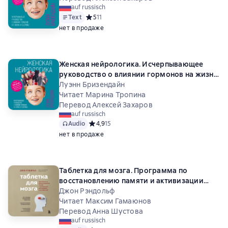
auf russisch
Text
Средний рейтинг 5 на основе 11 оценок
5
11
нет в продаже
Женская нейрологика. Исчерпывающее
руководство о влиянии гормонов на жизнь
и здоровье
Луэнн Бризендайн
Читает Марина Тропина
Перевод Алексей Захаров
auf russisch
Audio
Средний рейтинг 4,9 на основе 15 оценок
4,9
15
нет в продаже
Таблетка для мозга. Программа по
восстановлению памяти и активизации
когнитивных способностей
Джон Рэндольф
Читает Максим Гамаюнов
Перевод Анна Шустова
auf russisch