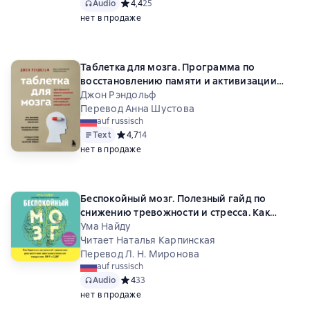
Audio
Средний рейтинг 4,4 на основе 25 оценок
4,4
25
нет в продаже
Таблетка для мозга. Программа по
восстановлению памяти и активизации
когнитивных способностей
Джон Рэндольф
Перевод Анна Шустова
auf russisch
Text
Средний рейтинг 4,7 на основе 14 оценок
4,7
14
нет в продаже
Беспокойный мозг. Полезный гайд по
снижению тревожности и стресса. Как
бороться с депрессией, тревожным
Ума Найду
расстройством, посттравматическим
Читает Наталья Карпинская
синдромом, ОКР и СДВГ
Перевод Л. Н. Миронова
auf russisch
Audio
Средний рейтинг 4 на основе 33 оценок
4
33
нет в продаже