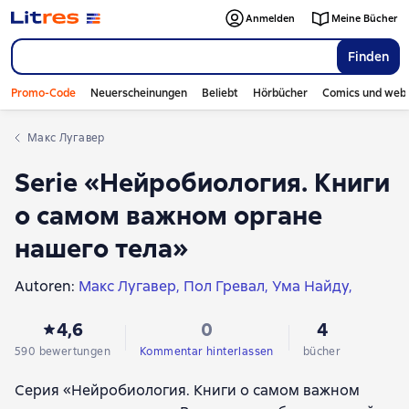
Anmelden
Meine Bücher
Finden
Promo-Code
Neuerscheinungen
Beliebt
Hörbücher
Comics und web
Макс Лугавер
Serie «Нейробиология. Книги
о самом важном органе
нашего тела»
Autoren:
Макс Лугавер
Пол Гревал
Ума Найду
Джон Рэндольф
Луэнн Бризендайн
Ари Уиттен
4,6
0
4
590 bewertungen
Kommentar hinterlassen
bücher
Серия «Нейробиология. Книги о самом важном