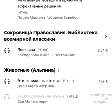
ментальные ловушки и принимать
эффективные решения
(Чтец)
Лорен Макканн, Габриэль Вайнберг
Сокровища Православия. Библиотека
всемирной классики
Лествица
(Чтец)
2,84 €
преподобный Иоанн Лествичник
Животные (Альпина)
Эти гениальные птицы
(Чтец)
7,69 €
Дженнифер Акерман
vorübergehend
Те, кто делает нас лучше
(Чтец)
nicht
Сай Монтгомери
verfügbar