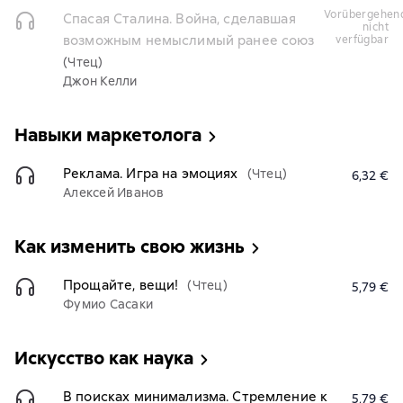
vorübergehend
Спасая Сталина. Война, сделавшая
nicht
возможным немыслимый ранее союз
verfügbar
(Чтец)
Джон Келли
Навыки маркетолога
Реклама. Игра на эмоциях
(Чтец)
6,32 €
Алексей Иванов
Как изменить свою жизнь
Прощайте, вещи!
(Чтец)
5,79 €
Фумио Сасаки
Искусство как наука
В поисках минимализма. Стремление к
5,79 €