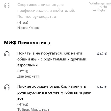
vorübergehend
Спортивное питание для
nicht
профессионалов и любителей.
verfügbar
Полное руководство
(Чтец)
Нэнси Кларк
МИФ Психология
Понять, а не поругаться. Как найти
6,42 €
общий язык с родителями и другими
взрослыми
(Чтец)
Дин Бернетт
Плохие хорошие отцы. Как изменить
6,42 €
роль мужчины в семье, чтобы выиграли
все
(Чтец)
Тобиас Морштедт