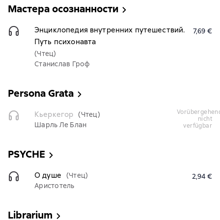
Мастера осознанности
Энциклопедия внутренних путешествий.
7,69 €
Путь психонавта
(Чтец)
Станислав Гроф
Persona Grata
vorübergehend
Кьеркегор
(Чтец)
nicht
Шарль Ле Блан
verfügbar
PSYCHE
О душе
(Чтец)
2,94 €
Аристотель
Librarium