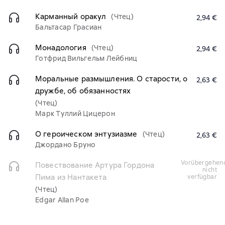
Карманный оракул
(Чтец)
2,94 €
Бальтасар Грасиан
Монадология
(Чтец)
2,94 €
Готфрид Вильгельм Лейбниц
Моральные размышления. О старости, о
2,63 €
дружбе, об обязанностях
(Чтец)
Марк Туллий Цицерон
О героическом энтузиазме
(Чтец)
2,63 €
Джордано Бруно
vorübergehend
Повествование Артура Гордона
nicht
Пима из Нантакета
verfügbar
(Чтец)
Edgar Allan Poe