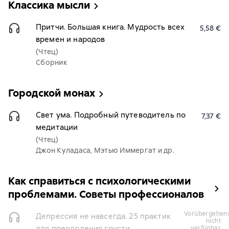
Классика мысли
Притчи. Большая книга. Мудрость всех
5,58 €
времен и народов
(Чтец)
Сборник
Городской монах
Свет ума. Подробный путеводитель по
7,37 €
медитации
(Чтец)
Джон Куладаса, Мэтью Иммергат и др.
Как справиться с психологическими
проблемами. Советы профессионалов
vorübergehend
Депрессия не навсегда. 25 практик
nicht
для преодоления грусти
verfügbar