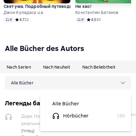
Свет ума. Подробный путеводитель по медитации
Ни хао!
Джон Куладаса u.a.
Константин Батанов
Audio
Audio
Средний рейтинг 4,7 на основе 22 оценок
4,7
22
Средний рейтинг 4,5 на ос
4,5
30
Alle Bücher des Autors
Nach Serien
Nach Neuheit
Nach Beliebtheit
Alle Bücher
Легенды баскетбола
Alle Bücher
vorübergehend
Hörbücher
180
Дирк Новицки. Мечта, ставшая
nicht
реальностью
verfügbar
(Чтец)