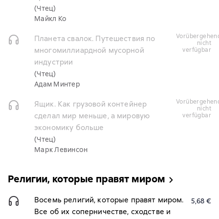
(Чтец)
Майкл Ко
vorübergehend
Планета свалок. Путешествия по
nicht
многомиллиардной мусорной
verfügbar
индустрии
(Чтец)
Адам Минтер
vorübergehend
Ящик. Как грузовой контейнер
nicht
сделал мир меньше, а мировую
verfügbar
экономику больше
(Чтец)
Марк Левинсон
Религии, которые правят миром
Восемь религий, которые правят миром.
5,68 €
Все об их соперничестве, сходстве и