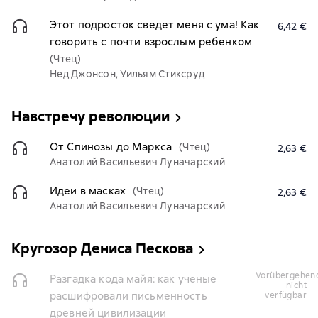
Этот подросток сведет меня с ума! Как
6,42 €
говорить с почти взрослым ребенком
(Чтец)
Нед Джонсон, Уильям Стиксруд
Навстречу революции
От Спинозы до Маркса
(Чтец)
2,63 €
Анатолий Васильевич Луначарский
Идеи в масках
(Чтец)
2,63 €
Анатолий Васильевич Луначарский
Кругозор Дениса Пескова
vorübergehend
Разгадка кода майя: как ученые
nicht
расшифровали письменность
verfügbar
древней цивилизации