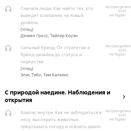
vorübergehend
Сначала люди. Как найти тех, кто
nicht
выведет компанию на новый
verfügbar
уровень
(Чтец)
Дэниел Гросс, Тайлер Коуэн
vorübergehend
Сильный бренд. От стратегии и
nicht
бренд-дизайна до статуса и
verfügbar
лидерства
(Чтец)
Элис Тибо, Тим Калкинс
С природой наедине. Наблюдения и
открытия
vorübergehend
Компас внутри. Как не заблудиться в
nicht
лесу, выследить животных,
verfügbar
предсказать погоду и освоить давно