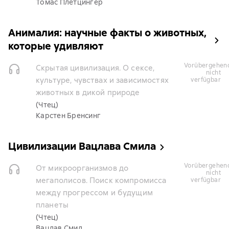
Томас Плетцингер
Анималия: научные факты о животных,
которые удивляют
vorübergehend
Скрытая цивилизация. О сексе,
nicht
культуре, чувствах и зависимостях
verfügbar
животных в дикой природе
(Чтец)
Карстен Бренсинг
Цивилизации Вацлава Смила
vorübergehend
От микроорганизмов до
nicht
мегаполисов. Поиск компромисса
verfügbar
между прогрессом и будущим
планеты
(Чтец)
Вацлав Смил