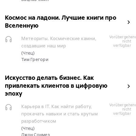
Космос на ладони. Лучшие книги про
Вселенную
vorübergehend
Метеориты. Космические камни,
nicht
создавшие наш мир
verfügbar
(Чтец)
Тим Грегори
Искусство делать бизнес. Как
привлекать клиентов в цифровую
эпоху
vorübergehend
Карьера в IT. Как найти работу,
nicht
прокачать навыки и стать крутым
verfügbar
разработчиком
(Чтец)
Джон Сонмез