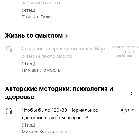
забытые навыки
(Чтец)
Тристан Гули
Жизнь со смыслом
vorübergehend
Сознание за пределами жизни. Наука
nicht
о жизни после смерти
verfügbar
(Чтец)
Пим ван Ломмель
Авторские методики: психология и
здоровье
Чтобы было 120/80. Нормальное
5,05 €
давление в любом возрасте!
(Чтец)
Михаил Константинов