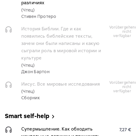
различиях
(Чтец)
Стивен Протеро
vorübergehend
История Библии. Где и как
nicht
появились библейские тексты,
verfügbar
зачем они были написаны и какую
сыграли роль в мировой истории и
культуре
(Чтец)
Джон Бартон
vorübergehend
Иисус. Все мировые исследования
nicht
(Чтец)
verfügbar
Сборник
Smart self-help
Супермышление. Как обходить
7,27 €