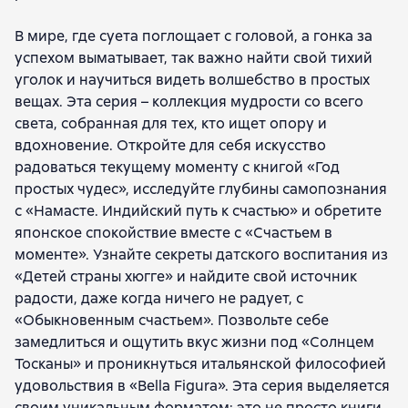
Федерика Аванци
В мире, где суета поглощает с головой, а гонка за
успехом выматывает, так важно найти свой тихий
уголок и научиться видеть волшебство в простых
вещах. Эта серия – коллекция мудрости со всего
света, собранная для тех, кто ищет опору и
вдохновение. Откройте для себя искусство
радоваться текущему моменту с книгой «Год
простых чудес», исследуйте глубины самопознания
с «Намасте. Индийский путь к счастью» и обретите
японское спокойствие вместе с «Счастьем в
моменте». Узнайте секреты датского воспитания из
«Детей страны хюгге» и найдите свой источник
радости, даже когда ничего не радует, с
«Обыкновенным счастьем». Позвольте себе
замедлиться и ощутить вкус жизни под «Солнцем
Тосканы» и проникнуться итальянской философией
удовольствия в «Bella Figura». Эта серия выделяется
своим уникальным форматом: это не просто книги,