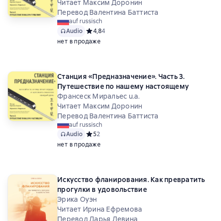
Читает Максим Доронин
Перевод Валентина Баттиста
auf russisch
Audio
Средний рейтинг 4,8 на основе 4 оценок
4,8
4
нет в продаже
Станция «Предназначение». Часть 3.
Путешествие по нашему настоящему
Франсеск Миральес u.a.
Читает Максим Доронин
Перевод Валентина Баттиста
auf russisch
Audio
Средний рейтинг 5 на основе 2 оценок
5
2
нет в продаже
Искусство фланирования. Как превратить
прогулки в удовольствие
Эрика Оуэн
Читает Ирина Ефремова
Перевод Дарья Левина