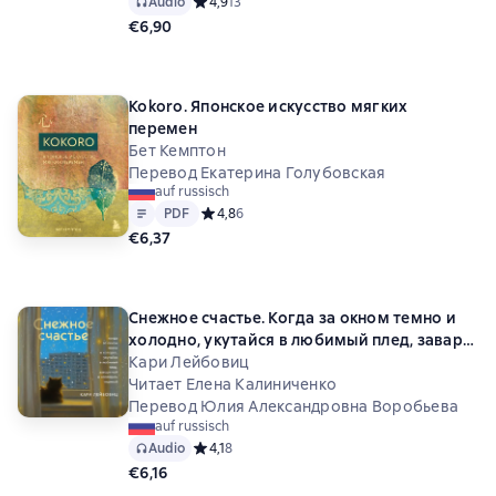
Audio
Средний рейтинг 4,9 на основе 13 оценок
4,9
13
€6,90
Kokoro. Японское искусство мягких
перемен
Бет Кемптон
Перевод Екатерина Голубовская
auf russisch
Text
PDF
PDF
Средний рейтинг 4,8 на основе 6 оценок
4,8
6
€6,37
Снежное счастье. Когда за окном темно и
холодно, укутайся в любимый плед, завари
чай и насладись тишиной
Кари Лейбовиц
Читает Елена Калиниченко
Перевод Юлия Александровна Воробьева
auf russisch
Audio
Средний рейтинг 4,1 на основе 8 оценок
4,1
8
€6,16