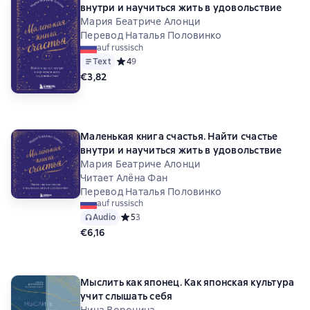
внутри и научиться жить в удовольствие
Мария Беатриче Алонци
Перевод Наталья Половинко
auf russisch
Text
Средний рейтинг 4 на основе 9 оценок
4
9
€3,82
Маленькая книга счастья. Найти счастье
внутри и научиться жить в удовольствие
Мария Беатриче Алонци
Читает Алёна Фан
Перевод Наталья Половинко
auf russisch
Audio
Средний рейтинг 5 на основе 3 оценок
5
3
€6,16
Мыслить как японец. Как японская культура
учит слышать себя