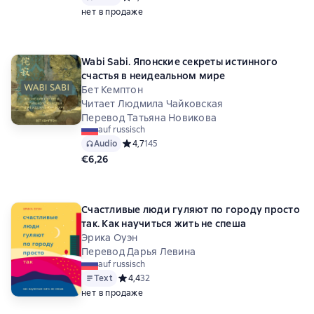
нет в продаже
Wabi Sabi. Японские секреты истинного
счастья в неидеальном мире
Бет Кемптон
Читает Людмила Чайковская
Перевод Татьяна Новикова
auf russisch
Audio
Средний рейтинг 4,7 на основе 145 оценок
4,7
145
€6,26
Счастливые люди гуляют по городу просто
так. Как научиться жить не спеша
Эрика Оуэн
Перевод Дарья Левина
auf russisch
Text
Средний рейтинг 4,4 на основе 32 оценок
4,4
32
нет в продаже