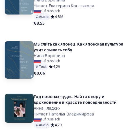
Нина Воронина
Читает Екатерина Коньтякова
auf russisch
Audio
Средний рейтинг 4,8 на основе 16 оценок
4,8
16
€8,55
Мыслить как японец. Как японская культура
учит слышать себя
Нина Воронина
auf russisch
Text
Средний рейтинг 4,2 на основе 9 оценок
4,2
9
€8,06
Год простых чудес. Найти опору и
вдохновение в красоте повседневности
Анна Гладких
Читает Наталья Владимирова
auf russisch
Audio
Средний рейтинг 4,7 на основе 9 оценок
4,7
9