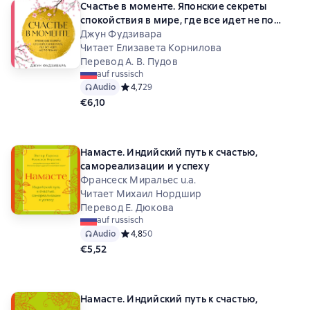
Счастье в моменте. Японские секреты
спокойствия в мире, где все идет не по
плану
Джун Фудзивара
Читает Елизавета Корнилова
Перевод А. В. Пудов
auf russisch
Audio
Средний рейтинг 4,7 на основе 29 оценок
4,7
29
€6,10
Намасте. Индийский путь к счастью,
самореализации и успеху
Франсеск Миральес u.a.
Читает Михаил Нордшир
Перевод Е. Дюкова
auf russisch
Audio
Средний рейтинг 4,8 на основе 50 оценок
4,8
50
€5,52
Намасте. Индийский путь к счастью,