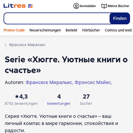
Anmelden
Meine Bücher
Finden
Promo-Code
Neuerscheinungen
Beliebt
Hörbücher
Comics und web
Франсеск Миральес
Serie «Хюгге. Уютные книги о
счастье»
Autoren:
Франсеск Миральес
Фрэнсис Мэйес
Эктор Гарсиа (Кирай)
Хелен Расселл
Еспер Юуль
4,3
4
27
Элизабет Карлсон
Камин Мохаммади
Бет Кемптон
Изабель Гиллис
Юни Хонг
Диана Маркум
8792 bewertungen
bewertungen
bücher
Бронте Аурель
Эрика Оуэн
Ану Партанен
Серия «Хюгге. Уютные книги о счастье» – ваш
Нина Воронина
Джун Фудзивара
личный компас в мире гармонии, спокойствия и
Мария Беатриче Алонци
Анна Гладких
радости.
Кари Лейбовиц
Симоне Массерини