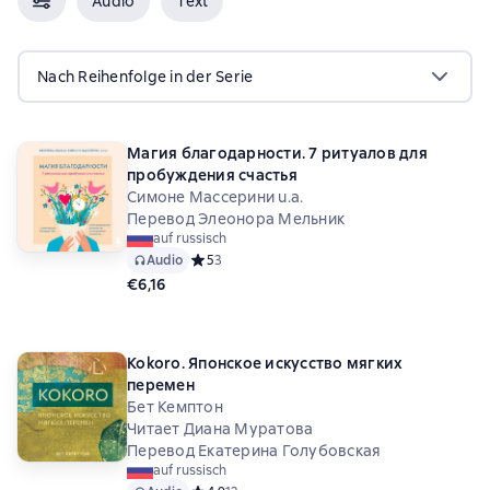
Audio
Text
Nach Reihenfolge in der Serie
Магия благодарности. 7 ритуалов для
пробуждения счастья
Симоне Массерини u.a.
Перевод Элеонора Мельник
auf russisch
Audio
Средний рейтинг 5 на основе 3 оценок
5
3
€6,16
Kokoro. Японское искусство мягких
перемен
Бет Кемптон
Читает Диана Муратова
Перевод Екатерина Голубовская
auf russisch