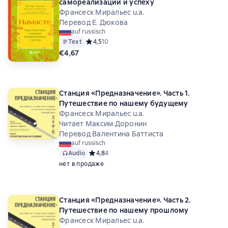
самореализации и успеху
Франсеск Миральес u.a.
Перевод Е. Дюкова
auf russisch
Text
Средний рейтинг 4,5 на основе 10 оценок
4,5
10
€4,67
Станция «Предназначение». Часть 1.
Путешествие по нашему будущему
Франсеск Миральес u.a.
Читает Максим Доронин
Перевод Валентина Баттиста
auf russisch
Audio
Средний рейтинг 4,8 на основе 4 оценок
4,8
4
нет в продаже
Станция «Предназначение». Часть 2.
Путешествие по нашему прошлому
Франсеск Миральес u.a.