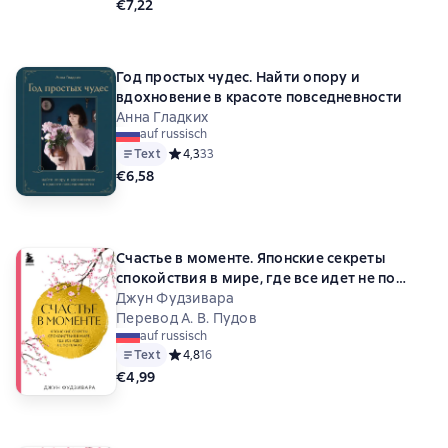
€7,22
Год простых чудес. Найти опору и
вдохновение в красоте повседневности
Анна Гладких
auf russisch
Text
Средний рейтинг 4,3 на основе 33 оценок
4,3
33
€6,58
Счастье в моменте. Японские секреты
спокойствия в мире, где все идет не по
плану
Джун Фудзивара
Перевод А. В. Пудов
auf russisch
Text
Средний рейтинг 4,8 на основе 16 оценок
4,8
16
€4,99