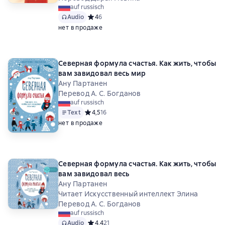
auf russisch
Audio
Средний рейтинг 4 на основе 6 оценок
4
6
нет в продаже
Северная формула счастья. Как жить, чтобы
вам завидовал весь мир
Ану Партанен
Перевод А. С. Богданов
auf russisch
Text
Средний рейтинг 4,5 на основе 16 оценок
4,5
16
нет в продаже
Северная формула счастья. Как жить, чтобы
вам завидовал весь
Ану Партанен
Читает Искусственный интеллект Элина
Перевод А. С. Богданов
auf russisch
Audio
Средний рейтинг 4,4 на основе 21 оценок
4,4
21