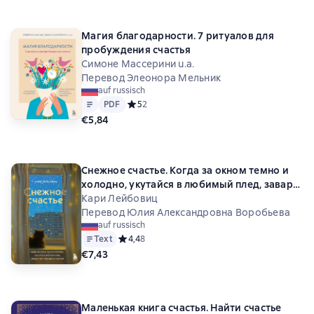
Магия благодарности. 7 ритуалов для
пробуждения счастья
Симоне Массерини u.a.
Перевод Элеонора Мельник
auf russisch
Text
PDF
PDF
Средний рейтинг 5 на основе 2 оценок
5
2
€5,84
Снежное счастье. Когда за окном темно и
холодно, укутайся в любимый плед, завари
чай и насладись тишиной
Кари Лейбовиц
Перевод Юлия Александровна Воробьева
auf russisch
Text
Средний рейтинг 4,4 на основе 8 оценок
4,4
8
€7,43
Маленькая книга счастья. Найти счастье