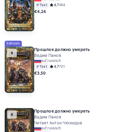
Text
Средний рейтинг 4,7 на основе 494 оценок
4,7
494
€4,24
Exklusiv
Прошлое должно умереть
6
Вадим Панов
auf russisch
Text
Средний рейтинг 4,7 на основе 701 оценок
4,7
701
€3,50
Прошлое должно умереть
6
Вадим Панов
Читает Антон Ческидов
auf russisch