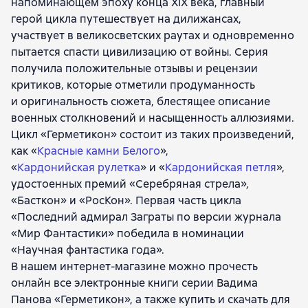
напоминающем эпоху конца XIX века, главный
герой цикла путешествует на дилижансах,
участвует в великосветских раутах и одновременно
пытается спасти цивилизацию от войны. Серия
получила положительные отзывы и рецензии
критиков, которые отметили продуманность
и оригинальность сюжета, блестящее описание
военных столкновений и насыщенность аллюзиями.
Цикл «Герметикон» состоит из таких произведений,
как «
Красные камни Белого
»,
«
Кардонийская рулетка
» и «
Кардонийская петля
»,
удостоенных премий «Серебряная стрела»,
«Басткон» и «РосКон». Первая часть цикла
«Последний адмирал Заграты
по версии журнала
«Мир Фантастики» победила в номинации
«Научная фантастика года».
В нашем интернет-магазине можно прочесть
онлайн все электронные книги серии Вадима
Панова «Герметикон», а также купить и скачать для