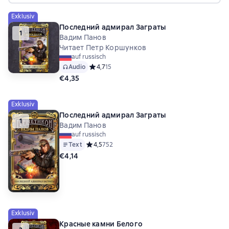
Exklusiv
Последний адмирал Заграты
1
Вадим Панов
Читает Петр Коршунков
auf russisch
Audio
Средний рейтинг 4,7 на основе 15 оценок
4,7
15
€4,35
Exklusiv
Последний адмирал Заграты
1
Вадим Панов
auf russisch
Text
Средний рейтинг 4,5 на основе 752 оценок
4,5
752
€4,14
Exklusiv
Красные камни Белого