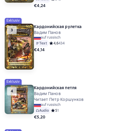
€4,24
Exklusiv
Кардонийская рулетка
3
Вадим Панов
auf russisch
Text
Средний рейтинг 4,6 на основе 434 оценок
4,6
434
€4,14
Exklusiv
Кардонийская петля
4
Вадим Панов
Читает Петр Коршунков
auf russisch
Audio
Средний рейтинг 5 на основе 1 оценок
5
1
€5,20