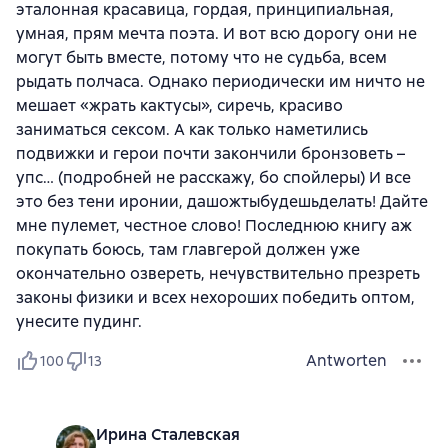
эталонная красавица, гордая, принципиальная,
умная, прям мечта поэта. И вот всю дорогу они не
могут быть вместе, потому что не судьба, всем
рыдать полчаса. Однако периодически им ничто не
мешает «жрать кактусы», сиречь, красиво
заниматься сексом. А как только наметились
подвижки и герои почти закончили бронзоветь –
упс… (подробней не расскажу, бо спойлеры) И все
это без тени иронии, дашожтыбудешьделать! Дайте
мне пулемет, честное слово! Последнюю книгу аж
покупать боюсь, там главгерой должен уже
окончательно озвереть, нечувствительно презреть
законы физики и всех нехороших победить оптом,
унесите пудинг.
Antworten
100
13
Ирина Сталевская