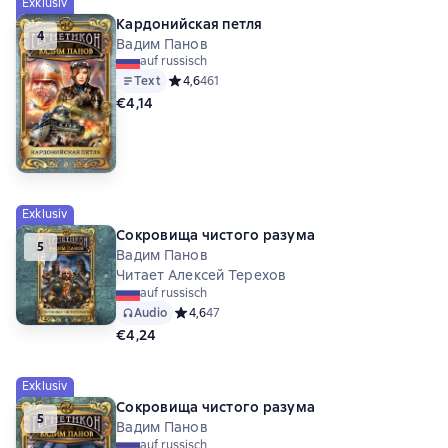
Exklusiv
Кардонийская петля
4
Вадим Панов
auf russisch
Text
Средний рейтинг 4,6 на основе 461 оценок
4,6
461
€4,14
Exklusiv
Сокровища чистого разума
5
Вадим Панов
Читает Алексей Терехов
auf russisch
Audio
Средний рейтинг 4,6 на основе 47 оценок
4,6
47
€4,24
Exklusiv
Сокровища чистого разума
5
Вадим Панов
auf russisch