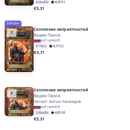
Audio
Средний рейтинг 4,4 на основе 163 оценок
4,4
163
€5,31
Exklusiv
Скопление неприятностей
7
Вадим Панов
auf russisch
Text
Средний рейтинг 4,7 на основе 562 оценок
4,7
562
€3,71
Скопление неприятностей
7
Вадим Панов
Читает Антон Ческидов
auf russisch
Audio
Средний рейтинг 4,6 на основе 148 оценок
4,6
148
€5,31