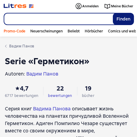
Anmelden
Meine Bücher
Finden
Promo-Code
Neuerscheinungen
Beliebt
Hörbücher
Comics und web
Вадим Панов
Serie «Герметикон»
Autoren:
Вадим Панов
4,7
22
19
6717 bewertungen
bewertungen
bücher
Серия книг
Вадима Панова
описывает жизнь
человечества на планетах причудливой Вселенной
Герметикон. Адиген Помпилио Чезаре существует
вместе со своим окружением в мире,