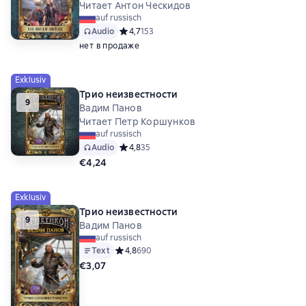
Читает Антон Ческидов
auf russisch
Audio
Средний рейтинг 4,7 на основе 153 оценок
4,7
153
нет в продаже
Exklusiv
Трио неизвестности
9
Вадим Панов
Читает Петр Коршунков
auf russisch
Audio
Средний рейтинг 4,8 на основе 35 оценок
4,8
35
€4,24
Exklusiv
Трио неизвестности
9
Вадим Панов
auf russisch
Text
Средний рейтинг 4,8 на основе 690 оценок
4,8
690
€3,07