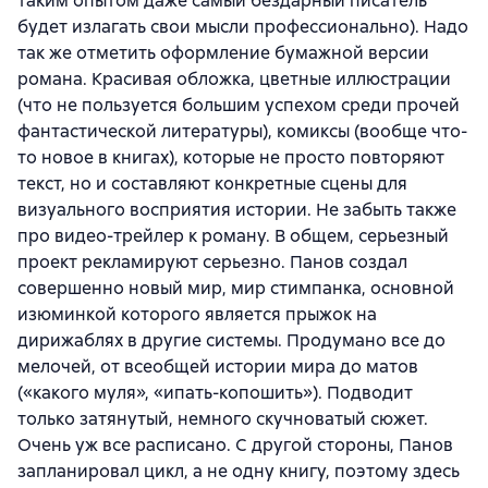
таким опытом даже самый бездарный писатель
будет излагать свои мысли профессионально). Надо
так же отметить оформление бумажной версии
романа. Красивая обложка, цветные иллюстрации
(что не пользуется большим успехом среди прочей
фантастической литературы), комиксы (вообще что-
то новое в книгах), которые не просто повторяют
текст, но и составляют конкретные сцены для
визуального восприятия истории. Не забыть также
про видео-трейлер к роману. В общем, серьезный
проект рекламируют серьезно. Панов создал
совершенно новый мир, мир стимпанка, основной
изюминкой которого является прыжок на
дирижаблях в другие системы. Продумано все до
мелочей, от всеобщей истории мира до матов
(«какого муля», «ипать-копошить»). Подводит
только затянутый, немного скучноватый сюжет.
Очень уж все расписано. С другой стороны, Панов
запланировал цикл, а не одну книгу, поэтому здесь