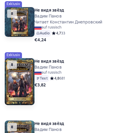
Exklusiv
Не видя звёзд
8
Вадим Панов
Читает Константин Днепровский
auf russisch
Audio
Средний рейтинг 4,7 на основе 33 оценок
4,7
33
€4,24
Exklusiv
Не видя звёзд
8
Вадим Панов
auf russisch
Text
Средний рейтинг 4,8 на основе 681 оценок
4,8
681
€3,82
Не видя звёзд
8
Вадим Панов