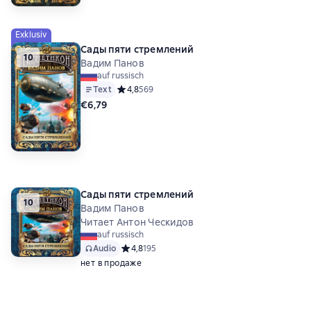
Exklusiv
Сады пяти стремлений
10
Вадим Панов
auf russisch
Text
Средний рейтинг 4,8 на основе 569 оценок
4,8
569
€6,79
Сады пяти стремлений
10
Вадим Панов
Читает Антон Ческидов
auf russisch
Audio
Средний рейтинг 4,8 на основе 195 оценок
4,8
195
нет в продаже