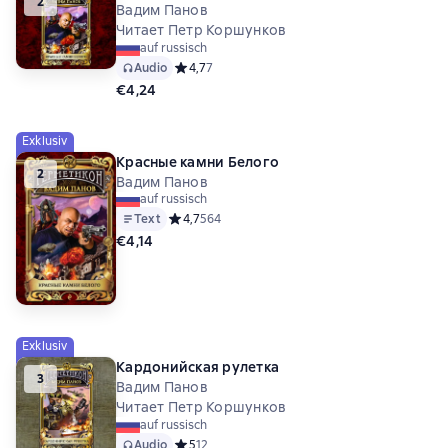
2
Вадим Панов
Читает Петр Коршунков
auf russisch
Audio
Средний рейтинг 4,7 на основе 7 оценок
4,7
7
€4,24
Exklusiv
Красные камни Белого
2
Вадим Панов
auf russisch
Text
Средний рейтинг 4,7 на основе 564 оценок
4,7
564
€4,14
Exklusiv
Кардонийская рулетка
3
Вадим Панов
Читает Петр Коршунков
auf russisch
Audio
Средний рейтинг 5 на основе 12 оценок
5
12