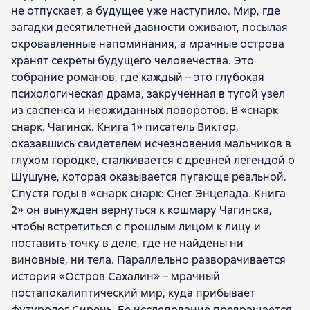
не отпускает, а будущее уже наступило. Мир, где
загадки десятилетней давности оживают, посылая
окровавленные напоминания, а мрачные острова
хранят секреты будущего человечества. Это
собрание романов, где каждый – это глубокая
психологическая драма, закрученная в тугой узел
из саспенса и неожиданных поворотов. В «cнарк
снарк. Чагинск. Книга 1» писатель Виктор,
оказавшись свидетелем исчезновения мальчиков в
глухом городке, сталкивается с древней легендой о
Шушуне, которая оказывается пугающе реальной.
Спустя годы в «cнарк снарк: Снег Энцелада. Книга
2» он вынужден вернуться к кошмару Чагинска,
чтобы встретиться с прошлым лицом к лицу и
поставить точку в деле, где не найдены ни
виновные, ни тела. Параллельно разворачивается
история «Остров Сахалин» – мрачный
постапокалиптический мир, куда прибывает
футуролог Сирень. Ее исследование превращается