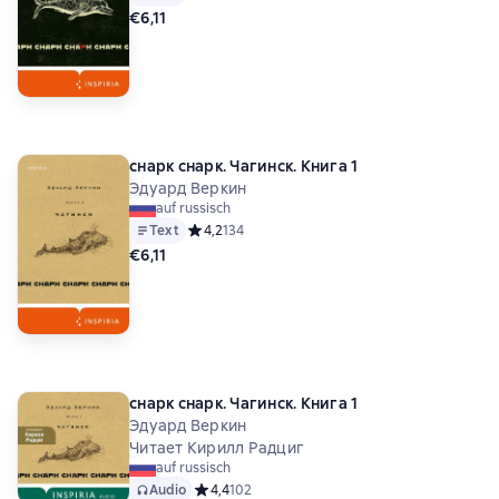
€6,11
cнарк снарк. Чагинск. Книга 1
Эдуард Веркин
auf russisch
Text
Средний рейтинг 4,2 на основе 134 оценок
4,2
134
€6,11
cнарк снарк. Чагинск. Книга 1
Эдуард Веркин
Читает Кирилл Радциг
auf russisch
Audio
Средний рейтинг 4,4 на основе 102 оценок
4,4
102