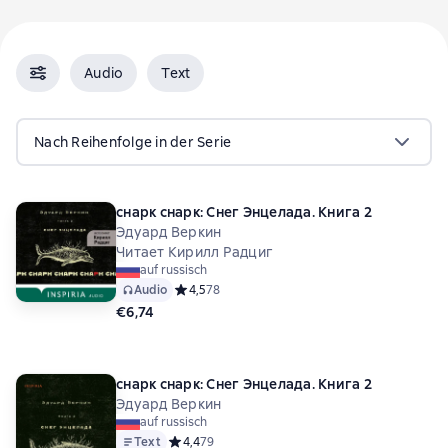
Audio
Text
Nach Reihenfolge in der Serie
cнарк снарк: Снег Энцелада. Книга 2
Эдуард Веркин
Читает Кирилл Радциг
auf russisch
Audio
Средний рейтинг 4,5 на основе 78 оценок
4,5
78
€6,74
cнарк снарк: Снег Энцелада. Книга 2
Эдуард Веркин
auf russisch
Text
Средний рейтинг 4,4 на основе 79 оценок
4,4
79