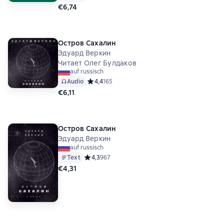
€6,74
Остров Сахалин
Эдуард Веркин
Читает Олег Булдаков
auf russisch
Audio
Средний рейтинг 4,4 на основе 165 оценок
4,4
165
€6,11
Остров Сахалин
Эдуард Веркин
auf russisch
Text
Средний рейтинг 4,3 на основе 967 оценок
4,3
967
€4,31