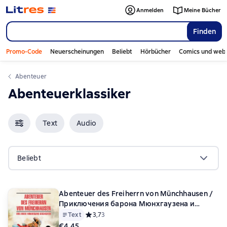
Anmelden
Meine Bücher
Finden
Promo-Code
Neuerscheinungen
Beliebt
Hörbücher
Comics und web
Abenteuer
Abenteuerklassiker
Text
Audio
Beliebt
Abenteuer des Freiherrn von Münchhausen /
Приключения барона Мюнхгаузена и
другие удивительные истории. Книга для
Text
Средний рейтинг 3,7 на основе 3 оценок
3,7
3
чтения на немецком языке
€4,45