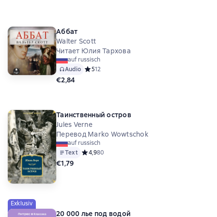
Аббат
Walter Scott
Читает Юлия Тархова
auf russisch
Audio
Средний рейтинг 5 на основе 12 оценок
5
12
€2,84
Таинственный остров
Jules Verne
Перевод Marko Wowtschok
auf russisch
Text
Средний рейтинг 4,9 на основе 80 оценок
4,9
80
€1,79
Exklusiv
20 000 лье под водой