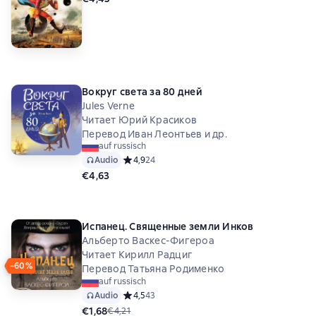
Вокруг света за 80 дней
Jules Verne
Читает Юрий Красиков
Перевод Иван Леонтьев и др.
auf russisch
Audio
Средний рейтинг 4,9 на основе 24 оценок
4,9
24
€4,63
Испанец. Священные земли Инков
Альберто Васкес-Фигероа
Читает Кирилл Радциг
−60%
Перевод Татьяна Родименко
auf russisch
Audio
Средний рейтинг 4,5 на основе 43 оценок
4,5
43
€1,68
€4,21