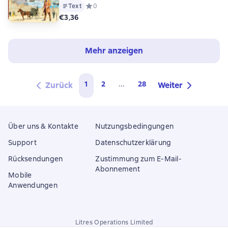
Text
Средний рейтинг 0 на основе 0 оценок
0
€3,36
Mehr anzeigen
1
2
...
28
Zurück
Weiter
Über uns & Kontakte
Nutzungsbedingungen
Support
Datenschutzerklärung
Rücksendungen
Zustimmung zum E-Mail-
Abonnement
Mobile
Anwendungen
Litres Operations Limited