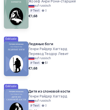
Жозеф Анри Рони-старший
auf russisch
Text
Средний рейтинг 0 на основе 0 оценок
0
€1,68
Exklusiv
Ледяные боги
Генри Райдер Хаггард
Перевод Теодор Левит
auf russisch
Text
Средний рейтинг 5 на основе 1 оценок
5
1
€1,68
Exklusiv
Дитя из слоновой кости
Генри Райдер Хаггард
auf russisch
Text
Средний рейтинг 0 на основе 0 оценок
0