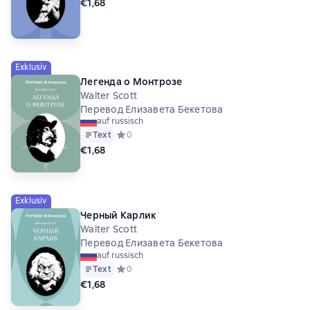
€1,68
Exklusiv
Легенда о Монтрозе
Walter Scott
Перевод Елизавета Бекетова
auf russisch
Text
Средний рейтинг 0 на основе 0 оценок
0
€1,68
Exklusiv
Черный Карлик
Walter Scott
Перевод Елизавета Бекетова
auf russisch
Text
Средний рейтинг 0 на основе 0 оценок
0
€1,68