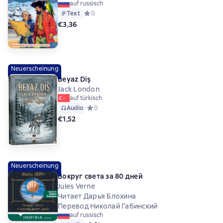
auf russisch
Text
Средний рейтинг 0 на основе 0 оценок
0
€3,36
Neuerscheinung
Beyaz Diş
Jack London
auf türkisch
Audio
Средний рейтинг 0 на основе 0 оценок
0
€1,52
Neuerscheinung
Вокруг света за 80 дней
Jules Verne
Читает Дарья Блохина
Перевод Николай Габинский
auf russisch