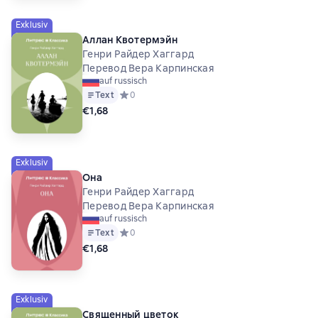
Exklusiv
Аллан Квотермэйн
Генри Райдер Хаггард
Перевод Вера Карпинская
auf russisch
Text
Средний рейтинг 0 на основе 0 оценок
0
€1,68
Exklusiv
Она
Генри Райдер Хаггард
Перевод Вера Карпинская
auf russisch
Text
Средний рейтинг 0 на основе 0 оценок
0
€1,68
Exklusiv
Священный цветок