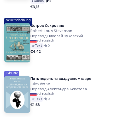
Audio
Средний рейтинг 5 на основе 1 оценок
5
1
€3,15
Neuerscheinung
Остров Сокровищ
Robert Louis Stevenson
Перевод Николай Чуковский
auf russisch
Text
Средний рейтинг 0 на основе 0 оценок
0
€4,42
Exklusiv
Пять недель на воздушном шаре
Jules Verne
Перевод Александра Бекетова
auf russisch
Text
Средний рейтинг 0 на основе 0 оценок
0
€1,68