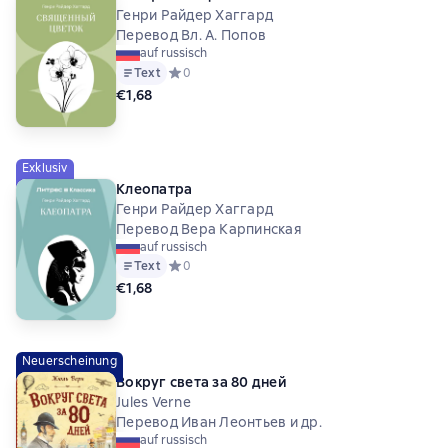
Генри Райдер Хаггард
Перевод Вл. А. Попов
auf russisch
Text
Средний рейтинг 0 на основе 0 оценок
0
€1,68
Exklusiv
Клеопатра
Генри Райдер Хаггард
Перевод Вера Карпинская
auf russisch
Text
Средний рейтинг 0 на основе 0 оценок
0
€1,68
Neuerscheinung
Вокруг света за 80 дней
Jules Verne
Перевод Иван Леонтьев и др.
auf russisch