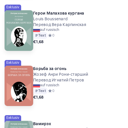
Exklusiv
Герои Малахова кургана
Louis Boussenard
Перевод Вера Карпинская
auf russisch
Text
Средний рейтинг 0 на основе 0 оценок
0
€1,68
Exklusiv
Борьба за огонь
Жозеф Анри Рони-старший
Перевод Игнатий Петров
auf russisch
Text
Средний рейтинг 0 на основе 0 оценок
0
€1,68
Exklusiv
Вамирэх