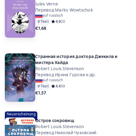
Jules Verne
Перевод Marko Wowtschok
auf russisch
Text
Средний рейтинг 4,9 на основе 20 оценок
4,9
20
€1,68
Странная история доктора Джекила и
мистера Хайда
Robert Louis Stevenson
Перевод Ирина Гурова и др.
auf russisch
Text
Средний рейтинг 4,4 на основе 39 оценок
4,4
39
€1,57
Neuerscheinung
Остров сокровищ
Robert Louis Stevenson
Перевод Николай Чуковский