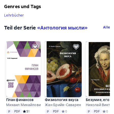
Genres und Tags
Lehrbücher
Teil der Serie
«
Антология мысли
»
Alle
План финансов
Физиология вкуса
Безумие, его с
Михаил Михайлович Сперанский
Жан Брийя-Саварен
Николай Викто
Text
PDF
Text
PDF
Text
PDF
PDF
Средний рейтинг 5 на основе 1 оценок
5
1
PDF
Средний рейтинг 0 на основе 0 оц
0
PDF
Средний
0