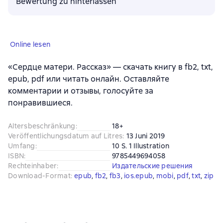
Bewertung zu hinterlassen
Online lesen
«Сердце матери. Рассказ» — скачать книгу в fb2, txt,
epub, pdf или читать онлайн. Оставляйте
комментарии и отзывы, голосуйте за
понравившиеся.
Altersbeschränkung
:
18+
Veröffentlichungsdatum auf Litres
:
13 Juni 2019
Umfang
:
10 S. 1 Illustration
ISBN
:
9785449694058
Rechteinhaber
:
Издательские решения
Download-Format
:
epub
, 
fb2
, 
fb3
, 
ios.epub
, 
mobi
, 
pdf
, 
txt
, 
zip