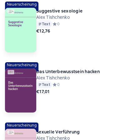
Neuerscheinung
18+
Suggestive sexologie
Alex Tishchenko
Text
Средний рейтинг 0 на основе 0 оценок
0
€12,76
Neuerscheinung
Das Unterbewusstsein hacken
Alex Tishchenko
Text
Средний рейтинг 0 на основе 0 оценок
0
€17,01
Neuerscheinung
18+
Sexuelle Verführung
Alex Tishchenko