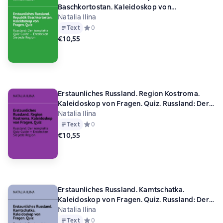
Baschkortostan. Kaleidoskop von
Fragen. Quiz. Russland: Der komplette Quiz
Natalia Ilina
Guide — Entdecken Sie jede Region
Text
Средний рейтинг 0 на основе 0 оценок
0
€10,55
Erstaunliches Russland. Region Kostroma.
Kaleidoskop von Fragen. Quiz. Russland: Der
komplette Quiz Guide — Entdecken Sie jede
Natalia Ilina
Region
Text
Средний рейтинг 0 на основе 0 оценок
0
€10,55
Erstaunliches Russland. Kamtschatka.
Kaleidoskop von Fragen. Quiz. Russland: Der
komplette Quiz Guide — Entdecken Sie jede
Natalia Ilina
Region
Text
Средний рейтинг 0 на основе 0 оценок
0