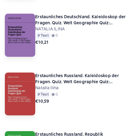
Erstaunliches Deutschland. Kaleidoskop der
Fragen. Quiz. Welt Geographie Quiz:
100 Länder, 2.500 Fragen: Reise rund um den
NATALIA ILINA
Globus
Text
Средний рейтинг 0 на основе 0 оценок
0
€10,21
Erstaunliches Russland. Kaleidoskop der
Fragen. Quiz. Welt Geographie Quiz:
100 Länder, 2.500 Fragen: Reise rund um den
Natalia Ilina
Globus
Text
Средний рейтинг 0 на основе 0 оценок
0
€10,59
Erstaunliches Russland. Republik