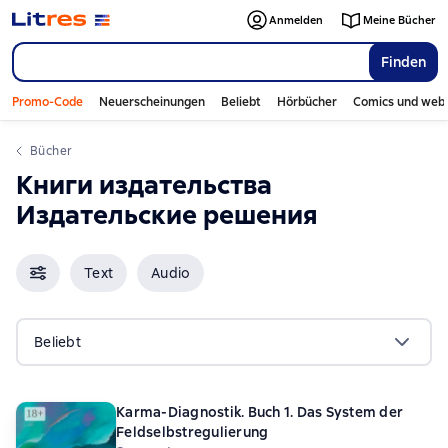
Anmelden
Meine Bücher
Finden
Promo-Code
Neuerscheinungen
Beliebt
Hörbücher
Comics und web
Bücher
Книги издательства
Издательские решения
Text
Audio
Beliebt
Karma-Diagnostik. Buch 1. Das System der
Feldselbstregulierung