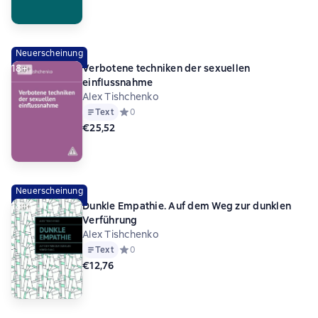
Neuerscheinung
18+
Verbotene techniken der sexuellen
einflussnahme
Alex Tishchenko
Text
Средний рейтинг 0 на основе 0 оценок
0
€25,52
Neuerscheinung
18+
Dunkle Empathie. Auf dem Weg zur dunklen
Verführung
Alex Tishchenko
Text
Средний рейтинг 0 на основе 0 оценок
0
€12,76