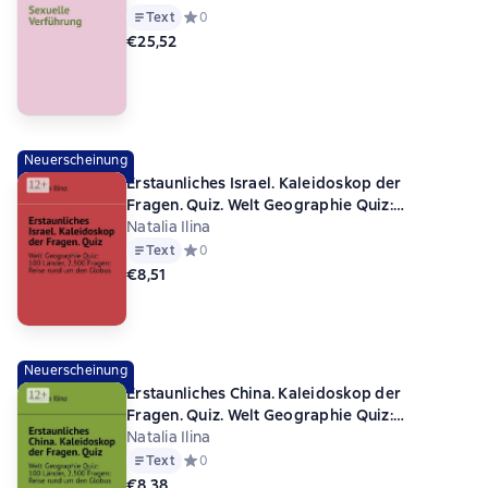
Text
Средний рейтинг 0 на основе 0 оценок
0
€25,52
Neuerscheinung
Erstaunliches Israel. Kaleidoskop der
Fragen. Quiz. Welt Geographie Quiz:
100 Länder, 2.500 Fragen: Reise rund um den
Natalia Ilina
Globus
Text
Средний рейтинг 0 на основе 0 оценок
0
€8,51
Neuerscheinung
Erstaunliches China. Kaleidoskop der
Fragen. Quiz. Welt Geographie Quiz:
100 Länder, 2.500 Fragen: Reise rund um den
Natalia Ilina
Globus
Text
Средний рейтинг 0 на основе 0 оценок
0
€8,38