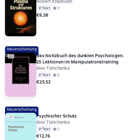
Robert Khaibullin
Text
Средний рейтинг 0 на основе 0 оценок
0
€6,38
Neuerscheinung
18+
Das Notizbuch des dunklen Psychologen.
25 Lektionen im Manipulationstraining
Alex Tishchenko
Text
Средний рейтинг 0 на основе 0 оценок
0
€25,52
Neuerscheinung
18+
Psychischer Schutz
Alex Tishchenko
Text
Средний рейтинг 0 на основе 0 оценок
0
€12,76