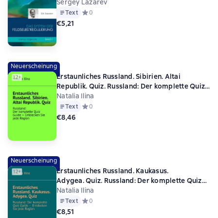
Sergey Lazarev
Text
Средний рейтинг 0 на основе 0 оценок
0
€5,21
Neuerscheinung
Erstaunliches Russland. Sibirien. Altai
Republik. Quiz. Russland: Der komplette Quiz
Guide — Entdecken Sie jede Region
Natalia Ilina
Text
Средний рейтинг 0 на основе 0 оценок
0
€8,46
Neuerscheinung
Erstaunliches Russland. Kaukasus.
Adygea. Quiz. Russland: Der komplette Quiz
Guide — Entdecken Sie jede Region
Natalia Ilina
Text
Средний рейтинг 0 на основе 0 оценок
0
€8,51