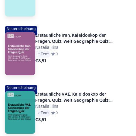
Neuerscheinung
Erstaunliche Iran. Kaleidoskop der
Fragen. Quiz. Welt Geographie Quiz:
100 Länder, 2.500 Fragen: Reise rund um den
Natalia Ilina
Globus
Text
Средний рейтинг 0 на основе 0 оценок
0
€8,51
Neuerscheinung
Erstaunliche VAE. Kaleidoskop der
Fragen. Quiz. Welt Geographie Quiz:
100 Länder, 2.500 Fragen: Reise rund um den
Natalia Ilina
Globus
Text
Средний рейтинг 0 на основе 0 оценок
0
€8,51