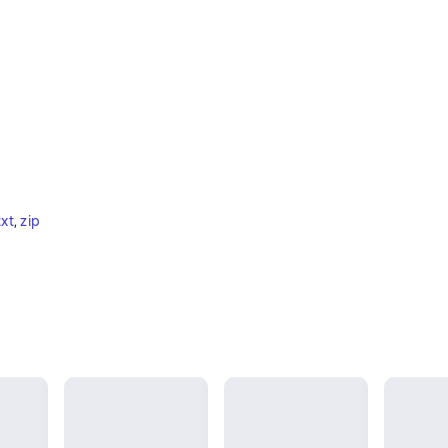
txt
, 
zip