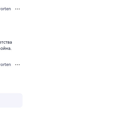
orten
етства
война.
orten