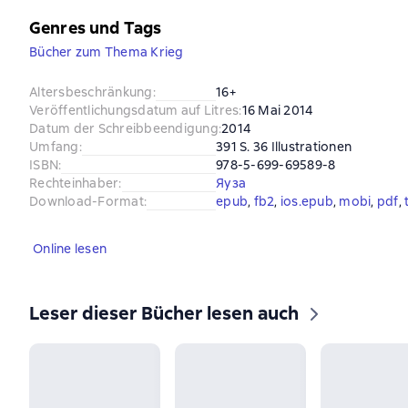
Genres und Tags
Bücher zum Thema Krieg
Altersbeschränkung
:
16+
Veröffentlichungsdatum auf Litres
:
16 Mai 2014
Datum der Schreibbeendigung
:
2014
Umfang
:
391 S. 36 Illustrationen
ISBN
:
978-5-699-69589-8
Rechteinhaber
:
Яуза
Download-Format
:
epub
, 
fb2
, 
ios.epub
, 
mobi
, 
pdf
, 
Online lesen
Leser dieser Bücher lesen auch