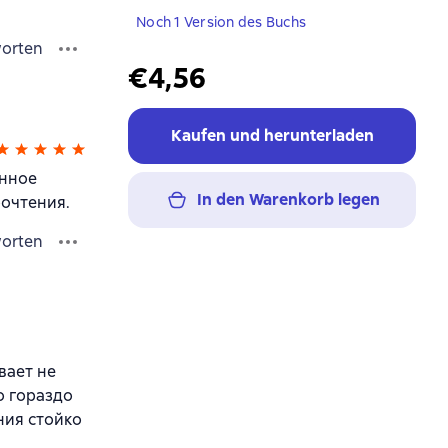
Noch 1 Version des Buchs
orten
€4,56
Kaufen und herunterladen
енное
In den Warenkorb legen
рочтения.
orten
вает не
о гораздо
ния стойко