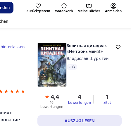
inden
Zurückgestellt
Warenkorb
Meine Bücher
Anmelden
ichen
Зенитная цитадель.
hinterlassen
«Не тронь меня!»
Владислав Шурыгин
Text
, Audioformat verfügbar
4,4
4
1
16
bewertungen
zitat
bewertungen
аниях
твование
AUSZUG LESEN