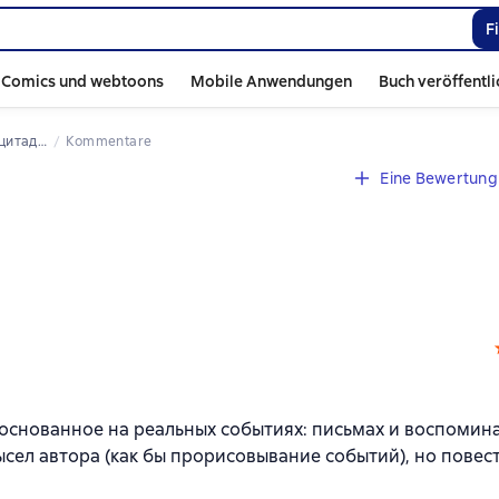
F
Comics und webtoons
Mobile Anwendungen
Buch veröffentl
е тронь меня!»
Kommentare
Eine Bewertung 
 основанное на реальных событиях: письмах и воспомин
сел автора (как бы прорисовывание событий), но повес