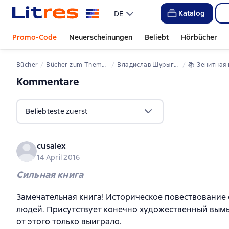
Katalog
DE
Promo-Code
Neuerscheinungen
Beliebt
Hörbücher
Bücher
Bücher zum Thema Krieg
Владислав Шурыгин
📚 
Зенитная цитадель. «Н
Kommentare
,
4 Bewertungen
Beliebteste zuerst
cusalex
14 April 2016
Сильная книга
Замечательная книга! Историческое повествование
людей. Присутствует конечно художественный вымы
от этого только выиграло.