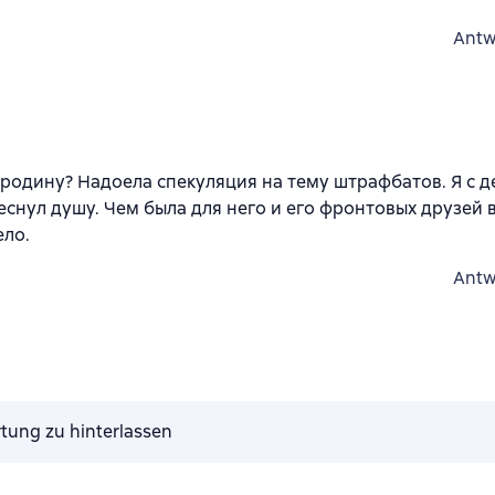
Antw
 родину? Надоела спекуляция на тему штрафбатов. Я с д
еснул душу. Чем была для него и его фронтовых друзей 
ело.
Antw
tung zu hinterlassen