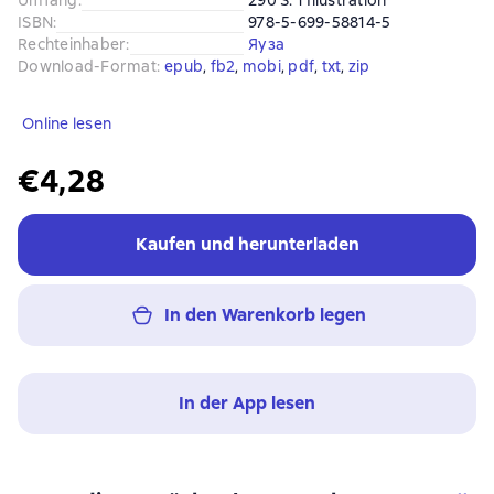
Umfang
:
290 S. 1 Illustration
ISBN
:
978-5-699-58814-5
Rechteinhaber
:
Яуза
Download-Format
:
epub
, 
fb2
, 
mobi
, 
pdf
, 
txt
, 
zip
Online lesen
€4,28
Kaufen und herunterladen
In den Warenkorb legen
In der App lesen