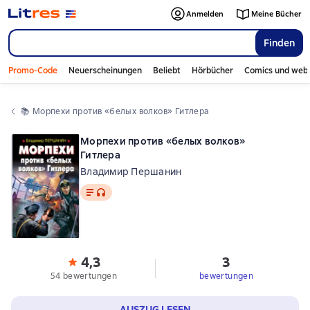
Anmelden
Meine Bücher
Finden
Promo-Code
Neuerscheinungen
Beliebt
Hörbücher
Comics und web
📚 
Морпехи против «белых волков» Гитлера
Морпехи против «белых волков»
Гитлера
Владимир Першанин
Text
, Audioformat verfügbar
4,3
3
54 bewertungen
bewertungen
AUSZUG LESEN