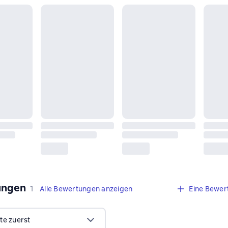
ungen
,
1 Bewertung
1
Alle Bewertungen anzeigen
Eine Bewer
te zuerst