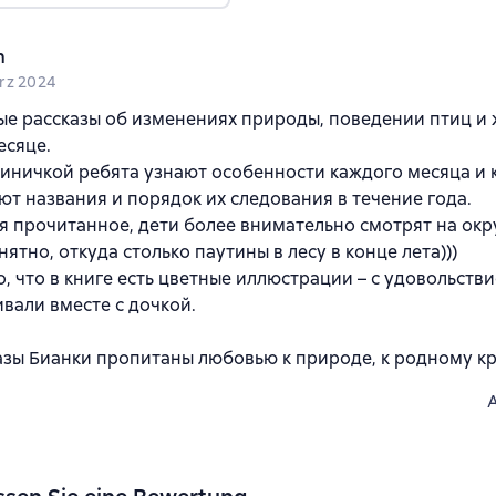
n
rz 2024
е рассказы об изменениях природы, поведении птиц и 
есяце.
синичкой ребята узнают особенности каждого месяца и 
т названия и порядок их следования в течение года.
я прочитанное, дети более внимательно смотрят на ок
нятно, откуда столько паутины в лесу в конце лета)))
, что в книге есть цветные иллюстрации – с удовольств
вали вместе с дочкой.
азы Бианки пропитаны любовью к природе, к родному к