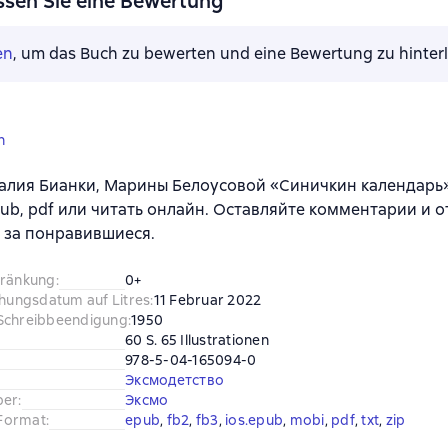
ssen Sie eine Bewertung
en
, um das Buch zu bewerten und eine Bewertung zu hinter
n
алия Бианки, Марины Белоусовой «Синичкин календарь»
 epub, pdf или читать онлайн. Оставляйте комментарии и о
 за понравившиеся.
hränkung
:
0+
chungsdatum auf Litres
:
11 Februar 2022
Schreibbeendigung
:
1950
60 S. 65 Illustrationen
978-5-04-165094-0
Эксмодетство
ber
:
Эксмо
Format
:
epub
, 
fb2
, 
fb3
, 
ios.epub
, 
mobi
, 
pdf
, 
txt
, 
zip