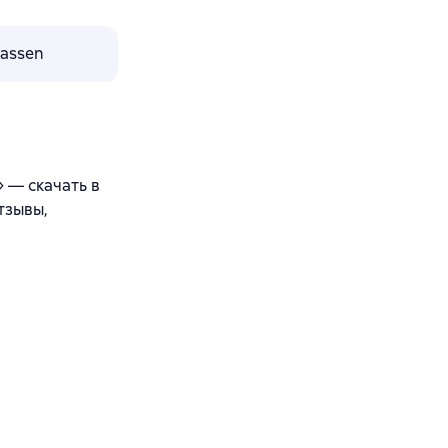
lassen
 — скачать в
тзывы,