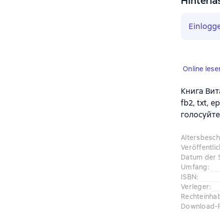
Hinterla
Einlogg
Online lese
Книга Вит
fb2, txt,
голосуйте
Altersbesc
Veröffentli
Datum der 
Umfang
:
ISBN
:
Verleger
:
Rechteinha
Download-