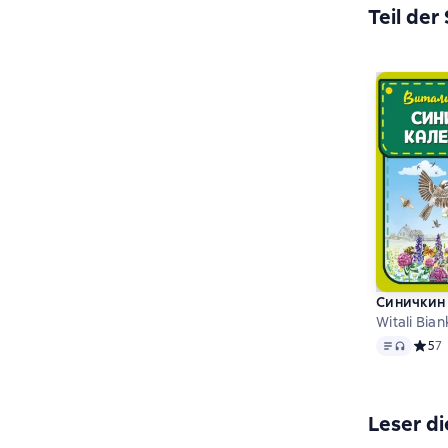
Teil der
Синичкин
Witali Biank
Text
, Audio
Средн
5
7
Leser di