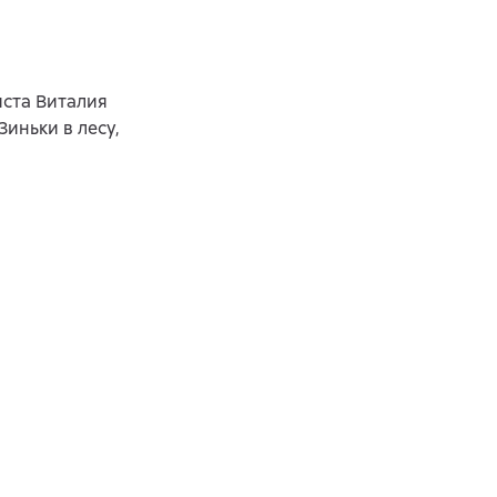
иста Виталия
иньки в лесу,