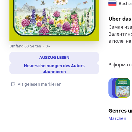
Buch a
Über das
Самая изв
Валентино
в поле, на
Umfang 60 Seiten
0+
AUSZUG LESEN
В формате
Neuerscheinungen des Autors
abonnieren
Als gelesen markieren
Genres u
Märchen