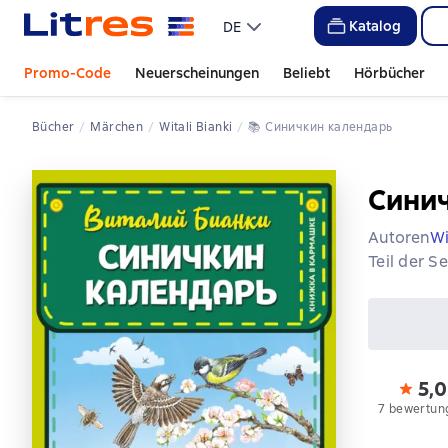
Katalog
DE
Promo-Code
Neuerscheinungen
Beliebt
Hörbücher
Bücher
Märchen
Witali Bianki
📚 
Синичкин календарь
Сини
Autoren
Wi
Teil der S
5,0
7 bewertun