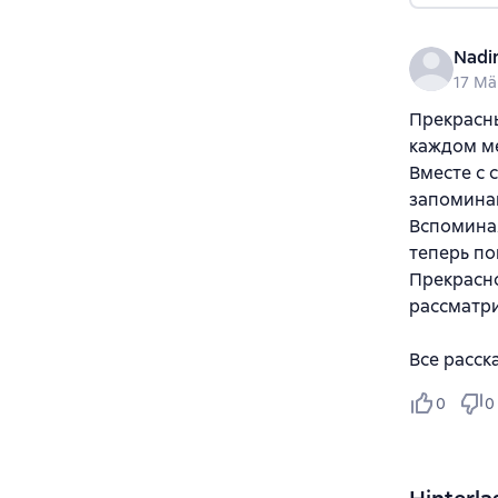
Nadi
17 Mä
Прекрасны
каждом м
Вместе с 
запоминаю
Вспомина
теперь по
Прекрасно
рассматри
Все расск
0
0