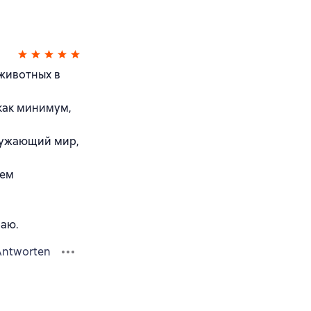
животных в
как минимум,
ружающий мир,
ием
раю.
Antworten