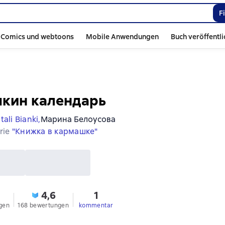
F
Comics und webtoons
Mobile Anwendungen
Buch veröffentl
чкин календарь
tali Bianki,
Марина Белоусова
erie
"Книжка в кармашке"
4,6
1
gen
168 bewertungen
kommentar