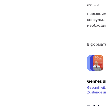
лучше.
Внимание!
консульт
необходим
В формате
Genres u
Gesundheit
,
Zustände u