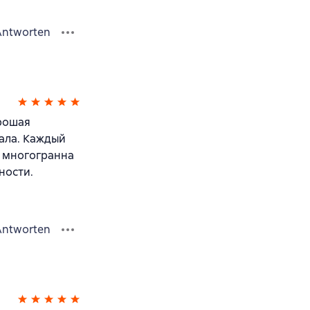
Antworten
рошая
нала. Каждый
о многогранна
ности.
Antworten