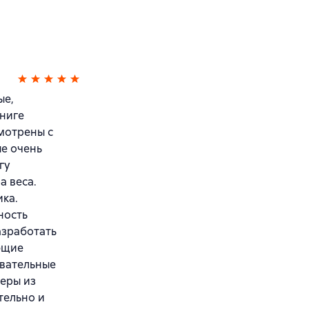
ые,
книге
мотрены с
ые очень
гу
а веса.
ика.
ность
азработать
ющие
авательные
меры из
тельно и