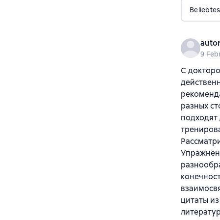
Beliebtes
auto
9 Feb
С докторо
действенн
рекоменд
разных ст
подходят 
тренирова
Рассматри
Упражнени
разнообра
конечнос
взаимосвя
цитаты из
литератур