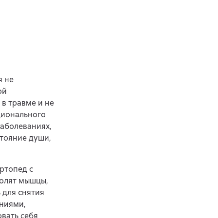
я не
ой
 в травме и не
ционального
заболеваниях,
стояние души,
ртопед с
болят мышцы,
ь для снятия
ниями,
овать себя