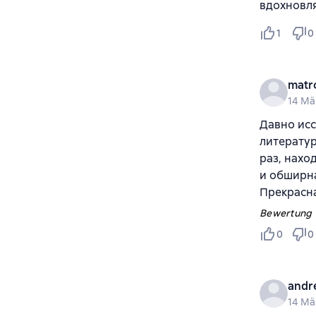
вдохновл
1
0
matr
14 Mä
Давно ис
литератур
раз, нахо
и обширна
Прекрасна
Bewertung v
0
0
andr
14 Mä