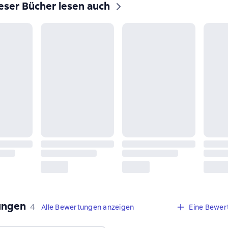
eser Bücher lesen auch
ungen
,
4 Bewertungen
4
Alle Bewertungen anzeigen
Eine Bewer