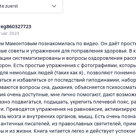
te zuerst
reg860327723
ruar 2023
м Мамонтовым познакомилась по видео. Он даёт прост
ые советы и упражнения для поправления здоровья. В 
ации систематизированы и вопросы оздоровления расс
орон. Есть простые упражнения с фотографиями, котор
для немолодых людей (таких как я) , позволяют понемно
ться и избавляться от последствий гиподинамии, набор
ваются вопросы сна, дыхания, объясняется психосомат
я очень доступные, мне лично помогают, дают возмож
зно подвигаться, подышать, укрепить плечевой пояс, р
ти. Приводятся упражнения на равновесие, активизиру
зь мозга и внутренних органов, мышц. Есть очень позн
 античных писателей, из православных святителей, при
ы и из жизни. Книга читается легко и действует успокои