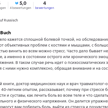
6
5,0
4
ngen
4 bewertungen
bewertungen
uf Russisch
 Buch
тело кажется сплошной болевой точкой, но обследовани
т объективных проблем с костями и мышцами, с больш
тью винить во всем можно стресс. Часто дело бывает не
е, а именно в состоянии острого или хронического эмо
жения. В таком случае речь идет о психосоматических 
я с ними нужно комплексно, обращая внимание и на со
й книги, доктор медицинских наук и врач травматолог-о
 40-летним опытом, рассказывает, почему при стрессе 
сти и суставы, как лечить боль во всем теле и что сделат
льного и физического напряжения. Он делится упражне
омогут вам победить боль, выйти из стресса и почувств