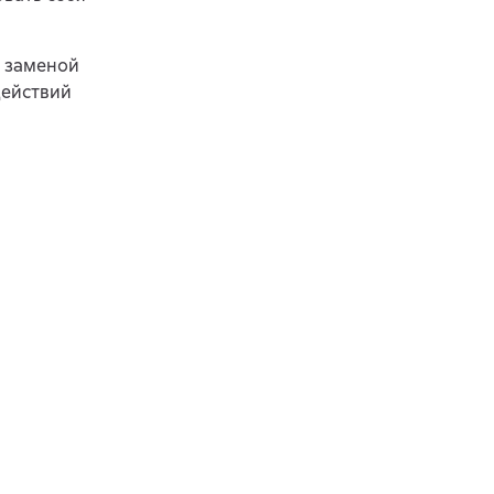
ь заменой
действий