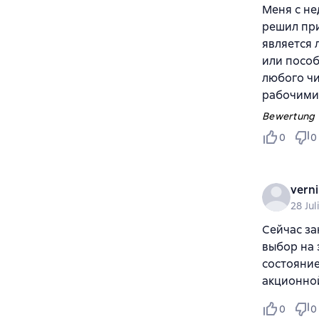
Меня с не
решил при
является 
или пособ
любого чи
рабочими
Bewertung v
0
0
verni
28 Jul
Сейчас за
выбор на 
состояние
акционной
0
0