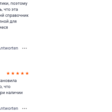
тики, поэтому
, что эта
кий справочник
пной для
иеся
Antworten
тановила
, что
при наличии
Antworten