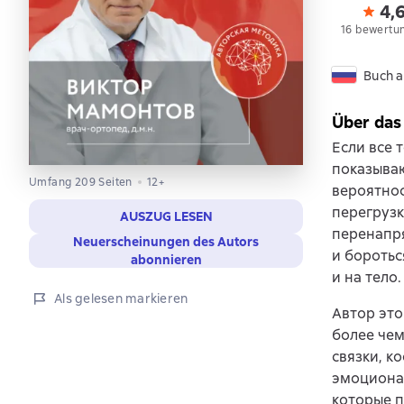
4,
16 bewertu
Buch a
Über das
Если все 
показываю
Umfang 209 Seiten
12+
вероятнос
перегрузк
AUSZUG LESEN
перенапря
Neuerscheinungen des Autors
и боротьс
abonnieren
и на тело.
Als gelesen markieren
Автор это
более чем
связки, ко
эмоциона
которые п