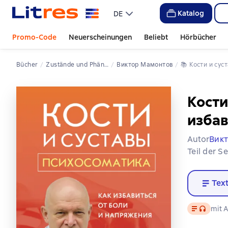
Katalog
DE
Promo-Code
Neuerscheinungen
Beliebt
Hörbücher
Bücher
Zustände und Phänomene der Psyche
Виктор Мамонтов
📚 
Кости и су
Кости
избав
Autor
Вик
Teil der S
Tex
Text
, Audiofo
mit A