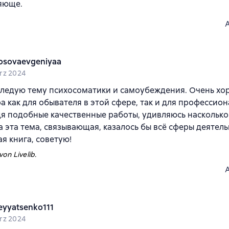
яюще.
osovaevgeniyaa
rz 2024
следую тему психосоматики и самоубеждения. Очень хо
а как для обывателя в этой сфере, так и для профессио
дя подобные качественные работы, удивляюсь наскольк
 эта тема, связывающая, казалось бы всё сферы деятель
я книга, советую!
on Livelib.
eyyatsenko111
rz 2024