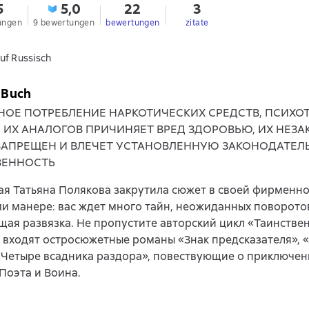
5
5,0
22
3
ungen
9 bewertungen
bewertungen
zitate
uf Russisch
 Buch
НОЕ ПОТРЕБЛЕНИЕ НАРКОТИЧЕСКИХ СРЕДСТВ, ПСИХ
, ИХ АНАЛОГОВ ПРИЧИНЯЕТ ВРЕД ЗДОРОВЬЮ, ИХ НЕЗ
ЗАПРЕЩЕН И ВЛЕЧЕТ УСТАНОВЛЕННУЮ ЗАКОНОДАТЕЛ
ВЕННОСТЬ
я Татьяна Полякова закрутила сюжет в своей фирменн
и манере: вас ждет много тайн, неожиданных поворото
ая развязка. Не пропустите авторский цикл «Таинствен
 входят остросюжетные романы «Знак предсказателя», 
«Четыре всадника раздора», повествующие о приключен
Поэта и Воина.