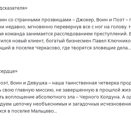
дсказателя»
ин со странными прозвищами – Джокер, Воин и Поэт – 
и недавно, мгновенно перевернув все с ног на голову.
я команда занимается расследованием преступлений. В
ился новый клиент, богатый бизнесмен Павел Ключнико
ий в поселке Черкасово, где творятся зловещие дела…
сердце»
оэт, Воин и Девушка – наша таинственная четверка про
 свою главную миссию, не завершенную в прошлой жизн
ь воплощение абсолютного зла – Черного Колдуна. А 
дуем цепочку необъяснимых и загадочных исчезновени
ся в поселке Мальцево…