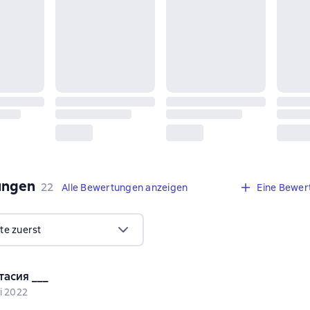
ungen
,
22 Bewertungen
22
Alle Bewertungen anzeigen
Eine Bewer
te zuerst
тасия ___
i 2022