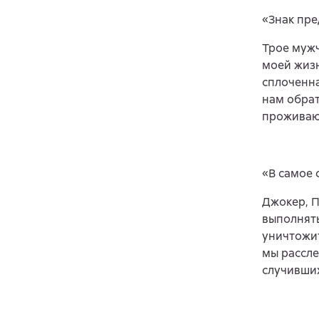
«Знак пре
Трое мужч
моей жизн
сплоченна
нам обрат
проживающ
«В самое 
Джокер, П
выполнять
уничтожит
мы рассле
случивших