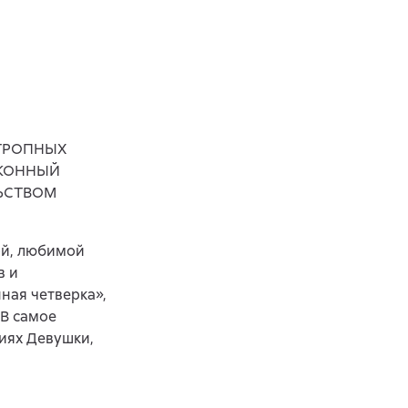
ОТРОПНЫХ
АКОННЫЙ
ЬСТВОМ
ой, любимой
в и
ная четверка»,
«В самое
иях Девушки,