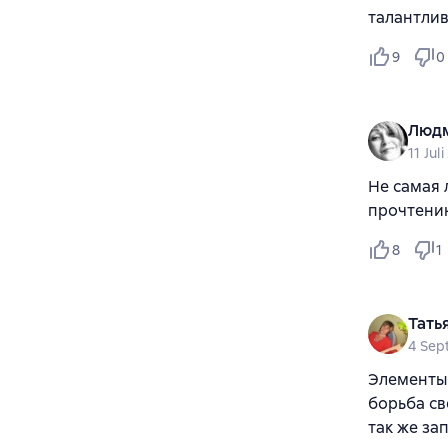
талантлив
9
0
Людм
11 Jul
Не самая 
прочтению
8
1
Тать
4 Sep
Элементы 
борьба св
так же зап