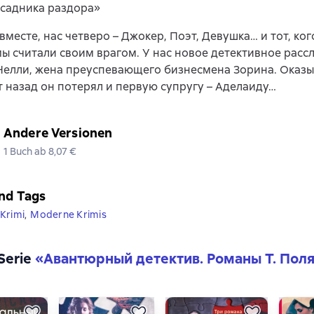
всадника раздора»
вместе, нас четверо – Джокер, Поэт, Девушка… и тот, ког
ы считали своим врагом. У нас новое детективное расс
елли, жена преуспевающего бизнесмена Зорина. Оказы
т назад он потерял и первую супругу – Аделаиду…
Andere Versionen
1 Buch ab 8,07 €
nd Tags
Krimi
,
Moderne Krimis
 Serie
«
Авантюрный детектив. Романы Т. Пол