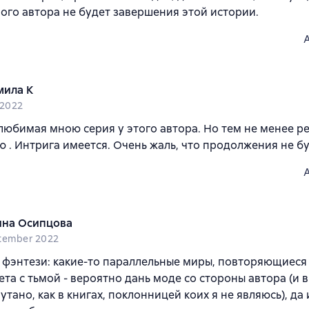
ого автора не будет завершения этой истории.
ила K
i 2022
любимая мною серия у этого автора. Но тем не менее р
 . Интрига имеется. Очень жаль, что продолжения не бу
яна Осипцова
tember 2022
фэнтези: какие-то параллельные миры, повторяющиеся 
ета с тьмой - вероятно дань моде со стороны автора (и 
утано, как в книгах, поклонницей коих я не являюсь), да 