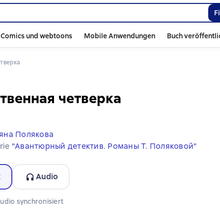
F
Comics und webtoons
Mobile Anwendungen
Buch veröffentl
етверка
твенная четверка
яна Полякова
erie
"Авантюрный детектив. Романы Т. Поляковой"
t
Audio
rmat verfügbar
udio synchronisiert