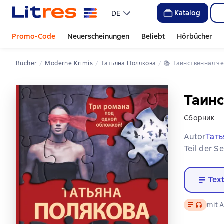
Katalog
DE
Promo-Code
Neuerscheinungen
Beliebt
Hörbücher
Bücher
Moderne Krimis
Татьяна Полякова
📚 
Таинственная ч
Таинс
Сборник
Autor
Тать
Teil der S
Tex
Text
, Audiofo
mit A