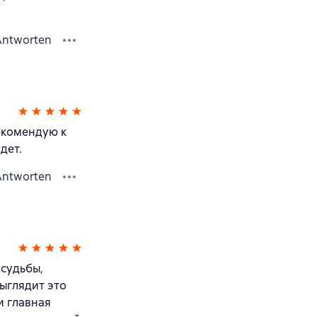
Antworten
екомендую к
дет.
Antworten
судьбы,
выглядит это
и главная