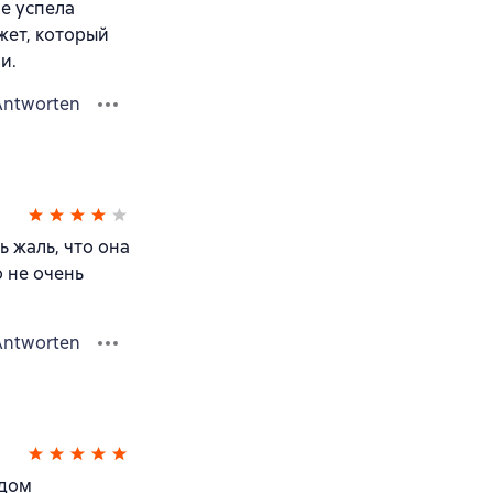
е успела
жет, который
и.
Antworten
ь жаль, что она
о не очень
Antworten
одом