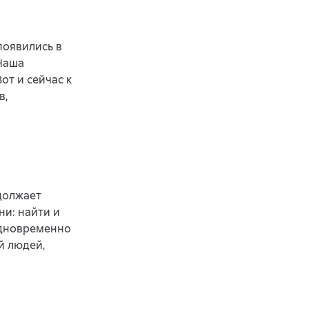
появились в
 Наша
от и сейчас к
в,
должает
и: найти и
одновременно
й людей,