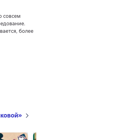
о совсем
ледование.
вается, более
яковой
»