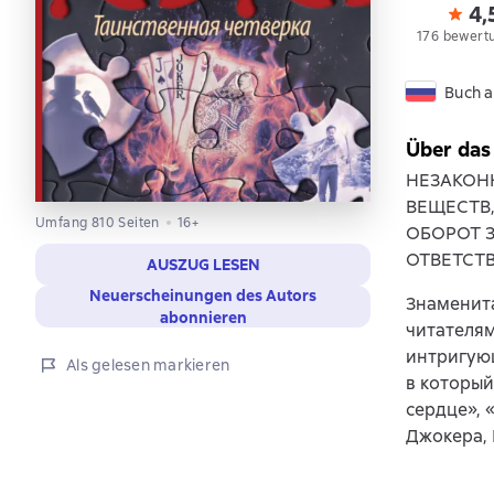
4,
176 bewert
Buch a
Über das
НЕЗАКОН
ВЕЩЕСТВ
Umfang 810 Seiten
16+
ОБОРОТ 
ОТВЕТСТ
AUSZUG LESEN
Neuerscheinungen des Autors
Знаменита
abonnieren
читателям
интригующ
Als gelesen markieren
в который
сердце», 
Джокера, 