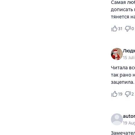
Самая люб
дописать 
тянется н
31
0
Люд
15 Jul
Читала вс
так рано 
зацепила.
19
2
auto
19 Au
Замечател