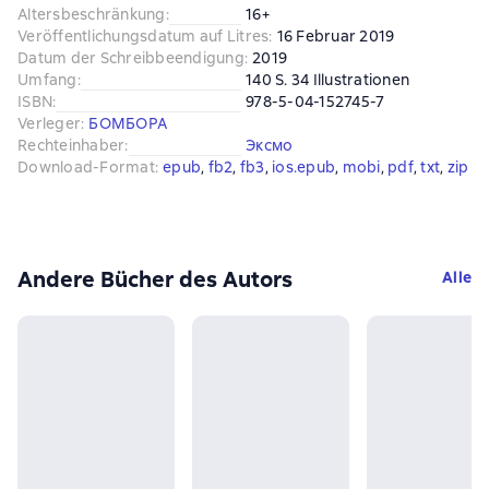
Altersbeschränkung
:
16+
Veröffentlichungsdatum auf Litres
:
16 Februar 2019
Datum der Schreibbeendigung
:
2019
Umfang
:
140 S. 34 Illustrationen
ISBN
:
978-5-04-152745-7
Verleger
:
БОМБОРА
Rechteinhaber
:
Эксмо
Download-Format
:
epub
, 
fb2
, 
fb3
, 
ios.epub
, 
mobi
, 
pdf
, 
txt
, 
zip
Andere Bücher des Autors
Alle