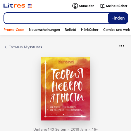
Anmelden
Meine Bücher
Finden
Promo-Code
Neuerscheinungen
Beliebt
Hörbücher
Comics und web
Татьяна Мужицкая
Umfang 140 Seiten
2019
Jahr
16+