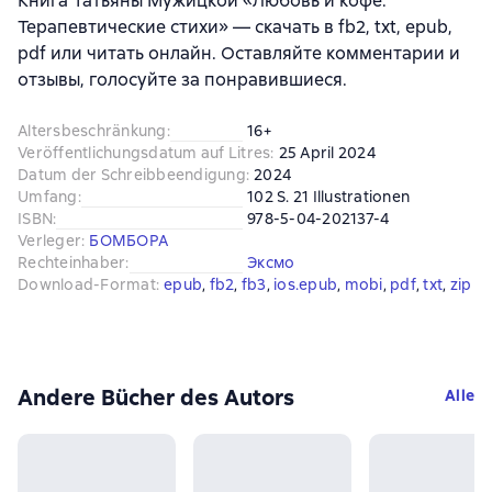
Книга Татьяны Мужицкой «Любовь и кофе.
Терапевтические стихи» — скачать в fb2, txt, epub,
pdf или читать онлайн. Оставляйте комментарии и
отзывы, голосуйте за понравившиеся.
Altersbeschränkung
:
16+
Veröffentlichungsdatum auf Litres
:
25 April 2024
Datum der Schreibbeendigung
:
2024
Umfang
:
102 S. 21 Illustrationen
ISBN
:
978-5-04-202137-4
Verleger
:
БОМБОРА
Rechteinhaber
:
Эксмо
Download-Format
:
epub
, 
fb2
, 
fb3
, 
ios.epub
, 
mobi
, 
pdf
, 
txt
, 
zip
Andere Bücher des Autors
Alle