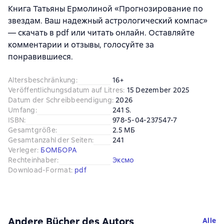
Книга Татьяны Ермолиной «Прогнозирование по
звездам. Ваш надежный астрологический компас»
— скачать в pdf или читать онлайн. Оставляйте
комментарии и отзывы, голосуйте за
понравившиеся.
Altersbeschränkung
:
16+
Veröffentlichungsdatum auf Litres
:
15 Dezember 2025
Datum der Schreibbeendigung
:
2026
Umfang
:
241 S.
ISBN
:
978-5-04-237547-7
Gesamtgröße
:
2.5 МБ
Gesamtanzahl der Seiten
:
241
Verleger
:
БОМБОРА
Rechteinhaber
:
Эксмо
Download-Format
:
pdf
Andere Bücher des Autors
Alle