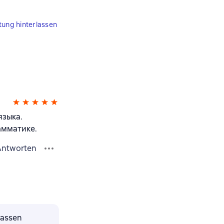
tung hinterlassen
языка.
амматике.
Antworten
lassen