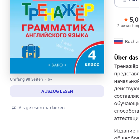
5,0
2 bewertun
Buch a
Über das
Тренажёр 
представл
Umfang 98 Seiten
6+
начально
действую
AUSZUG LESEN
составля
обучающих
Als gelesen markieren
способст
аттестаци
Издание п
общеобра