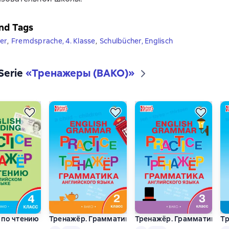
nd Tags
ter
,
Fremdsprache, 4. Klasse
,
Schulbücher, Englisch
 Serie
«
Тренажеры (ВАКО)
»
по чтению на английском языке. 4 класс
Тренажёр. Грамматика английского языка. 2 клас
Тренажёр. Грамматика анг
Тр