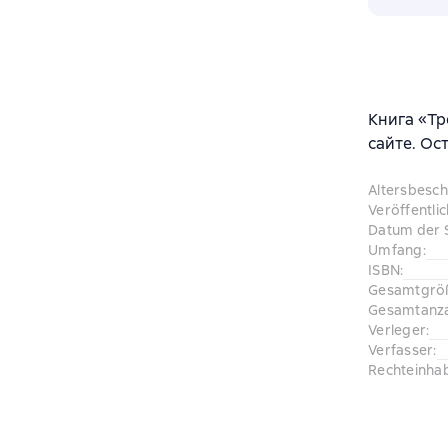
Книга «Тр
сайте. Ос
Altersbesc
Veröffentli
Datum der 
Umfang
:
ISBN
:
Gesamtgrö
Gesamtanza
Verleger
:
Verfasser
:
Rechteinha