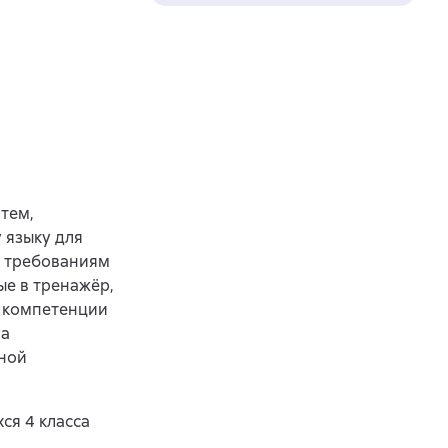
тем,
 языку для
т требованиям
е в тренажёр,
 компетенции
ра
нной
ся 4 класса