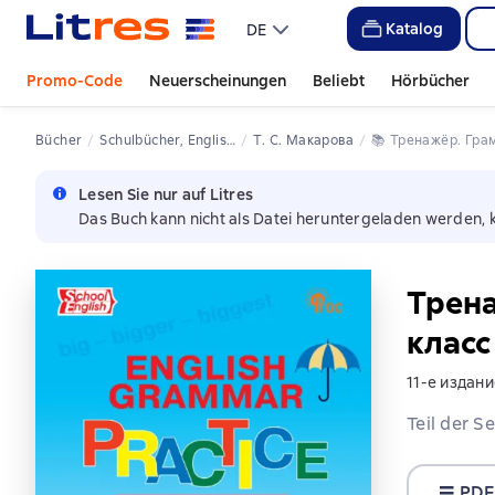
Katalog
DE
Promo-Code
Neuerscheinungen
Beliebt
Hörbücher
Bücher
Schulbücher, Englisch
Т. С. Макарова
📚 
Тренажёр. Гра
Lesen Sie nur auf Litres
Das Buch kann nicht als Datei heruntergeladen werden, 
Трена
класс
11-е издан
Teil der S
PDF