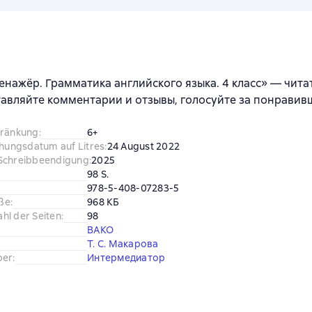
енажёр. Грамматика английского языка. 4 класс» — чита
тавляйте комментарии и отзывы, голосуйте за понравив
hränkung
:
6+
chungsdatum auf Litres
:
24 August 2022
Schreibbeendigung
:
2025
98 S.
978-5-408-07283-5
ße
:
968 КБ
hl der Seiten
:
98
ВАКО
Т. С. Макарова
ber
:
Интермедиатор