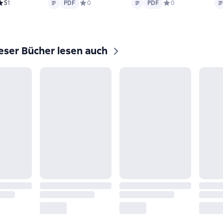
Text
PDF
Text
PDF
Te
редний рейтинг 5 на основе 1 оценок
5
1
PDF
Средний рейтинг 0 на основе 0 оценок
0
PDF
Средний рейтинг 0 
0
eser Bücher lesen auch