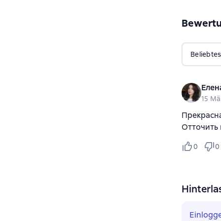
Bewert
Beliebtes
Елен
15 Mä
Прекрасна
Отточить 
0
0
Hinterla
Einlogg