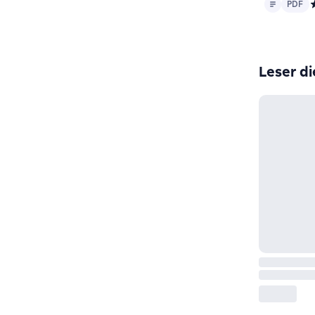
Text
PDF
PDF
С
Leser di