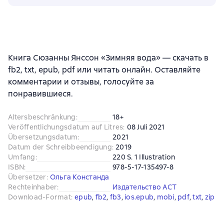
Книга Сюзанны Янссон «Зимняя вода» — скачать в
fb2, txt, epub, pdf или читать онлайн. Оставляйте
комментарии и отзывы, голосуйте за
понравившиеся.
Altersbeschränkung
:
18+
Veröffentlichungsdatum auf Litres
:
08 Juli 2021
Übersetzungsdatum
:
2021
Datum der Schreibbeendigung
:
2019
Umfang
:
220 S. 1 Illustration
ISBN
:
978-5-17-135497-8
Übersetzer
:
Ольга Констанда
Rechteinhaber
:
Издательство АСТ
Download-Format
:
epub
, 
fb2
, 
fb3
, 
ios.epub
, 
mobi
, 
pdf
, 
txt
, 
zip