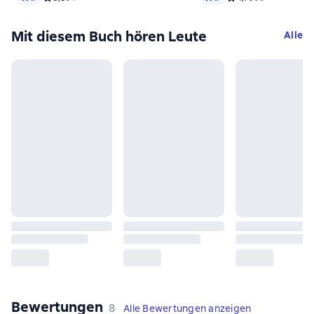
Mit diesem Buch hören Leute
Alle
Bewertungen
,
8 Bewertungen
8
Alle Bewertungen anzeigen