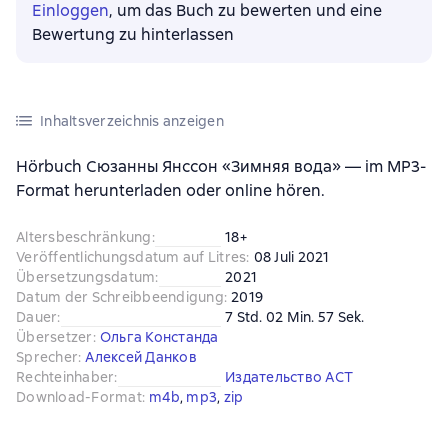
Einloggen
, um das Buch zu bewerten und eine
Bewertung zu hinterlassen
Inhaltsverzeichnis anzeigen
Hörbuch Сюзанны Янссон «Зимняя вода» — im MP3-
Format herunterladen oder online hören.
Altersbeschränkung
:
18+
Veröffentlichungsdatum auf Litres
:
08 Juli 2021
Übersetzungsdatum
:
2021
Datum der Schreibbeendigung
:
2019
Dauer
:
7 Std. 02 Min. 57 Sek.
Übersetzer
:
Ольга Констанда
Sprecher
:
Алексей Данков
Rechteinhaber
:
Издательство АСТ
Download-Format
:
m4b
, 
mp3
, 
zip