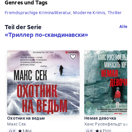
Genres und Tags
Fremdsprachige Kriminalliteratur
,
Moderne Krimis
,
Thriller
Teil der Serie
Alle
«
Триллер по-скандинавски
»
Охотник на ведьм
Немая девочка
Макс Сек
Ханс Русенфельдт u.a.
Audio
Audio
Средний рейтинг 3,8 на основе 64 оценок
3,8
64
Средний рейтинг 4,7
4,7
300