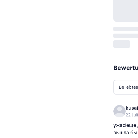
Bewert
Beliebtes
kusai
22 Jul
ужас!еще 
вышла бы 