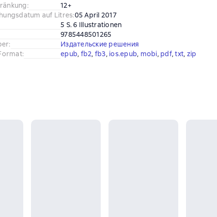
hränkung
:
12+
chungsdatum auf Litres
:
05 April 2017
5 S. 6 Illustrationen
9785448501265
ber
:
Издательские решения
Format
:
epub
, 
fb2
, 
fb3
, 
ios.epub
, 
mobi
, 
pdf
, 
txt
, 
zip