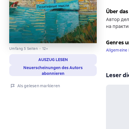
Über das
Автор дел
на практи
Genres u
Umfang 5 Seiten
12+
Allgemeine 
AUSZUG LESEN
Neuerscheinungen des Autors
abonnieren
Leser di
Als gelesen markieren