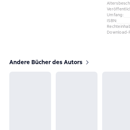
Altersbesc
Veröffentli
Umfang
:
ISBN
:
Rechteinha
Download-
Andere Bücher des Autors