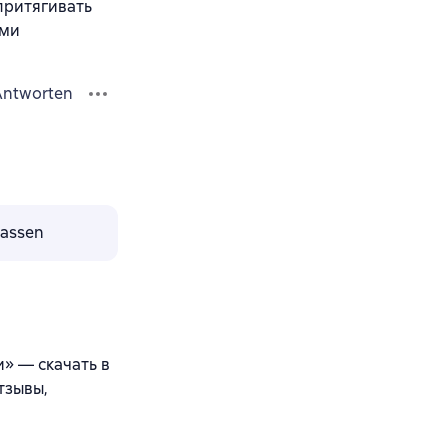
притягивать
ами
Antworten
lassen
» — скачать в
тзывы,