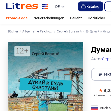
Katalog
DE
Promo-Code
Neuerscheinungen
Beliebt
Hörbücher
Bücher
Allgemeine Psychologie
Сергей Богатый
📚 
Думай и буд
Думай
Autor
Серг
Tex
3,2
7 bewertun
Buch a