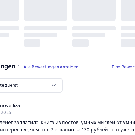
ungen
,
1 Bewertung
1
Alle Bewertungen anzeigen
Eine Bewer
te zuerst
nova.liza
i 2025
денег заплатила! книга из постов, умных мыслей от умни
интереснее, чем эта. 7 страниц за 170 рублей- это уже 