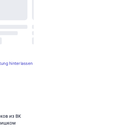
tung hinterlassen
ков из ВК
слишком