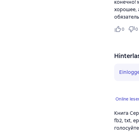
конечно! 
хорошее, 
обязательн
0
0
Hinterla
Einlogg
Online lese
Книга Сер
fb2, txt,
голосуйте