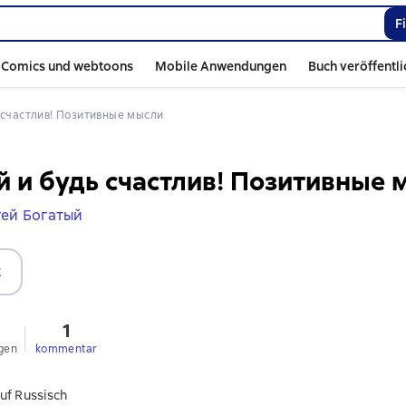
F
Comics und webtoons
Mobile Anwendungen
Buch veröffentl
ь счастлив! Позитивные мысли
 и будь счастлив! Позитивные 
ей Богатый
t
1
gen
kommentar
uf Russisch