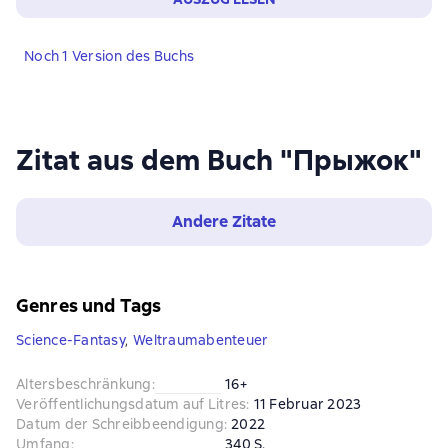
Noch 1 Version des Buchs
Zitat aus dem Buch "Прыжок"
Andere Zitate
Genres und Tags
Science-Fantasy
,
Weltraumabenteuer
Altersbeschränkung
:
16+
Veröffentlichungsdatum auf Litres
:
11 Februar 2023
Datum der Schreibbeendigung
:
2022
Umfang
:
340 S.