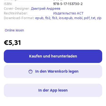
ISBN
:
978-5-17-153730-2
Cover-Designer
:
Дмитрий Андреев
Rechteinhaber
:
Издательство АСТ
Download-Format
:
epub
, 
fb2
, 
fb3
, 
ios.epub
, 
mobi
, 
pdf
, 
txt
, 
zip
Online lesen
€5,31
Kaufen und herunterladen
In den Warenkorb legen
In der App lesen