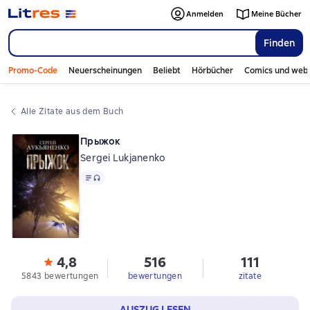
Anmelden
Meine Bücher
Finden
Promo-Code
Neuerscheinungen
Beliebt
Hörbücher
Comics und web
Alle Zitate aus dem Buch
Прыжок
Sergei Lukjanenko
Text
, Audioformat verfügbar
4,8
516
111
5843 bewertungen
bewertungen
zitate
AUSZUG LESEN