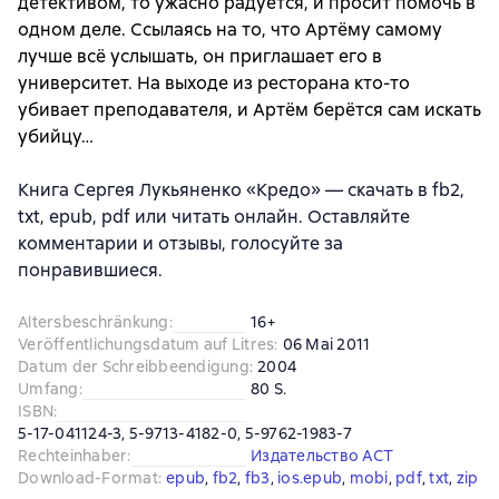
детективом, то ужасно радуется, и просит помочь в
одном деле. Ссылаясь на то, что Артёму самому
лучше всё услышать, он приглашает его в
университет. На выходе из ресторана кто-то
убивает преподавателя, и Артём берётся сам искать
убийцу…
Книга Сергея Лукьяненко «Кредо» — скачать в fb2,
txt, epub, pdf или читать онлайн. Оставляйте
комментарии и отзывы, голосуйте за
понравившиеся.
Altersbeschränkung
:
16+
Veröffentlichungsdatum auf Litres
:
06 Mai 2011
Datum der Schreibbeendigung
:
2004
Umfang
:
80 S.
ISBN
:
5-17-041124-3, 5-9713-4182-0, 5-9762-1983-7
Rechteinhaber
:
Издательство АСТ
Download-Format
:
epub
, 
fb2
, 
fb3
, 
ios.epub
, 
mobi
, 
pdf
, 
txt
, 
zip