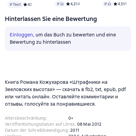
Text
Text
, Audioformat verfügbar
Text
, Audioformat 
Средний рейтинг 4,2 на основе 54 оце
4,2
54
Средний рейт
4,5
91
Text
Средний рейтинг 4 на основе 2 оценок
4
2
Hinterlassen Sie eine Bewertung
Einloggen
, um das Buch zu bewerten und eine
Bewertung zu hinterlassen
Книга Романа Кожухарова «Штрафники на
Зееловских высотах» — скачать в fb2, txt, epub, pdf
или читать онлайн. Оставляйте комментарии и
отзывы, голосуйте за понравившиеся.
Altersbeschränkung
:
0+
Veröffentlichungsdatum auf Litres
:
08 Mai 2012
Datum der Schreibbeendigung
:
2011