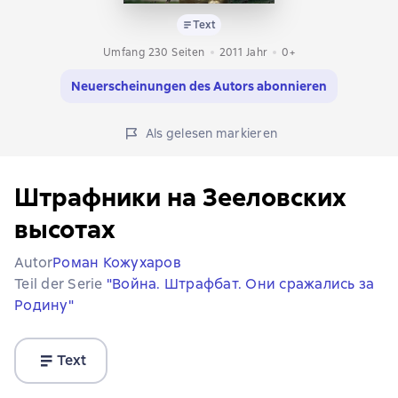
Text
Umfang 230 Seiten
2011
Jahr
0+
Neuerscheinungen des Autors abonnieren
Als gelesen markieren
Штрафники на Зееловских
высотах
Autor
Роман Кожухаров
Teil der Serie
"Война. Штрафбат. Они сражались за
Родину"
Text