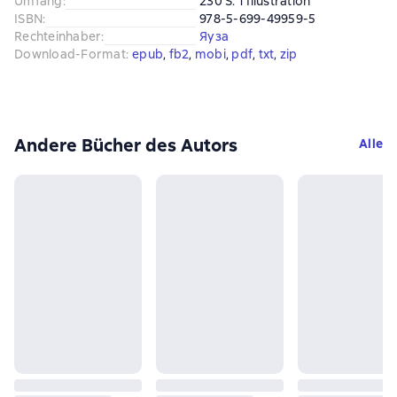
Umfang
:
230 S. 1 Illustration
ISBN
:
978-5-699-49959-5
Rechteinhaber
:
Яуза
Download-Format
:
epub
, 
fb2
, 
mobi
, 
pdf
, 
txt
, 
zip
Andere Bücher des Autors
Alle