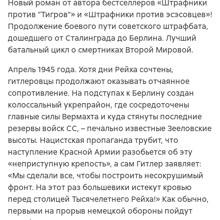
Новый роман от автора бестселлеров «Штрафники
против “Тигров”» и «Штрафники против эсэсовцев»!
Продолжение боевого пути советского штрафбата,
дошедшего от Сталинграда до Берлина. Лучший
батальный цикл о смертниках Второй Мировой.
Апрель 1945 года. Хотя дни Рейха сочтены,
гитлеровцы продолжают оказывать отчаянное
сопротивление. На подступах к Берлину создан
колоссальный укрепрайон, где сосредоточены
главные силы Вермахта и куда стянуты последние
резервы войск СС, – печально известные Зееловские
высоты. Нацистская пропаганда трубит, что
наступление Красной Армии разобьется об эту
«неприступную крепость», а сам Гитлер заявляет:
«Мы сделали все, чтобы построить несокрушимый
фронт. На этот раз большевики истекут кровью
перед столицей Тысячелетнего Рейха!» Как обычно,
первыми на прорыв немецкой обороны пойдут