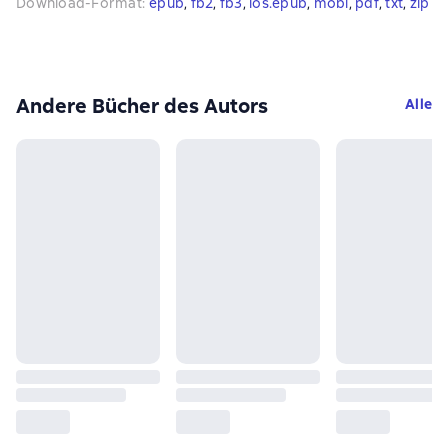
Download-Format
:
epub
, 
fb2
, 
fb3
, 
ios.epub
, 
mobi
, 
pdf
, 
txt
, 
zip
Andere Bücher des Autors
Alle