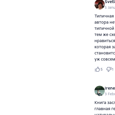
Svetl
5 Jan
Типичная 
автора не
типичной 
тем же сх
нравиться
которая з
становитс
уж совсем
5
1
Irene
3 Feb
Книга зас
главная г
натуральн