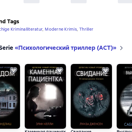
nd Tags
ige Kriminalliteratur
,
Moderne Krimis
,
Thriller
 Serie
«
Психологический триллер (АСТ)
»
Каменная пациентка
Свидание
Выслуш