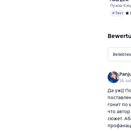
Луиза Кэ
Text
Text
Сре
Bewert
Beliebtes
Panj
26 Jul
Да уж(( П
поставлен
гонит по 
что автор
сюжет. Аб
профанаци