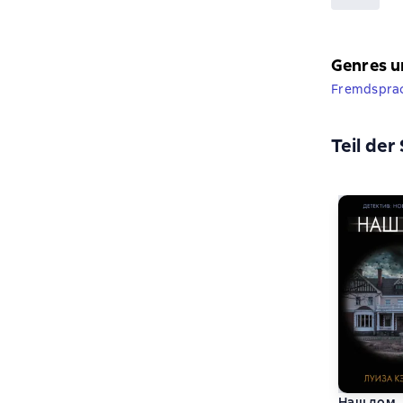
Genres u
Fremdsprach
Teil der
Наш дом