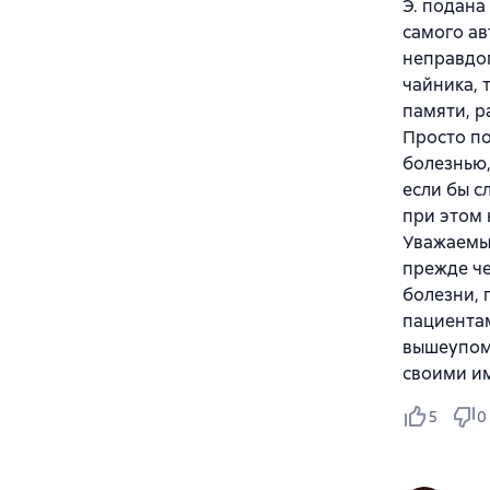
Э. подана
самого ав
неправдо
чайника, 
памяти, р
Просто по
болезнью,
если бы с
при этом 
Уважаемый
прежде че
болезни, 
пациентам
вышеупомя
своими им
5
0