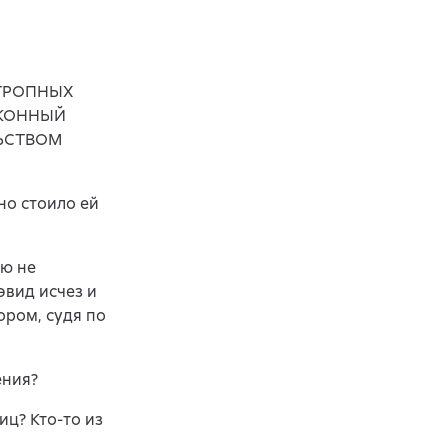
ОТРОПНЫХ
АКОННЫЙ
ЬСТВОМ
но стоило ей
лю не
эвид исчез и
ором, судя по
ения?
ц? Кто-то из