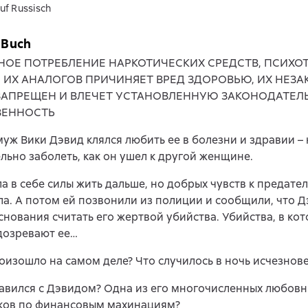
uf Russisch
 Buch
НОЕ ПОТРЕБЛЕНИЕ НАРКОТИЧЕСКИХ СРЕДСТВ, ПСИХ
, ИХ АНАЛОГОВ ПРИЧИНЯЕТ ВРЕД ЗДОРОВЬЮ, ИХ НЕЗ
ЗАПРЕЩЕН И ВЛЕЧЕТ УСТАНОВЛЕННУЮ ЗАКОНОДАТЕЛ
ВЕННОСТЬ
муж Вики Дэвид клялся любить ее в болезни и здравии – 
льно заболеть, как он ушел к другой женщине.
а в себе силы жить дальше, но добрых чувств к предате
а. А потом ей позвонили из полиции и сообщили, что Д
основания считать его жертвой убийства. Убийства, в кот
дозревают ее…
оизошло на самом деле? Что случилось в ночь исчезнов
авился с Дэвидом? Одна из его многочисленных любовни
ков по финансовым махинациям?