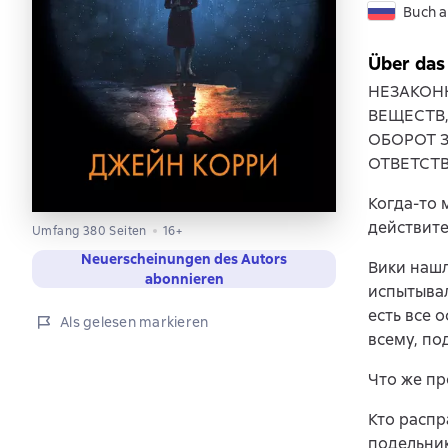
Buch a
Über das
НЕЗАКОН
ВЕЩЕСТВ
ОБОРОТ 
ОТВЕТСТ
Когда-то 
действите
Umfang 380 Seiten
16+
Neuerscheinungen des Autors
Вики нашл
abonnieren
испытывал
есть все 
Als gelesen markieren
всему, по
Что же пр
Кто распр
подельни