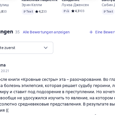
ндлиш
Эрин Келли
Луиза Дженсен
Сабин 
Text
Text
, Audioformat verfügbar
Text
Средний рейтинг 4,3 на осн
4,3
103
дний рейтинг 3,8 на основе 33 оценок
3,8
33
Text
Средний рейтинг 4,2 на основе 33 оценок
4,2
33
Text
ungen
,
35 Bewertungen
35
Alle Bewertungen anzeigen
Eine Bewer
te zuerst
una
i 2021
осле книги «Кровные сестры» эта – разочарование. Во гл
а болезнь эпилепсия, которая решает судьбу героини, л
миру и ставит под подозрение в преступлении. Но хочет
 вообще не удосужился изучить то явление, на котором 
солютно средневековые представления. В результате в
я ((