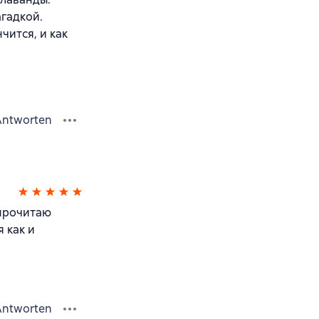
агадкой.
чится, и как
Antworten
 прочитаю
 как и
Antworten