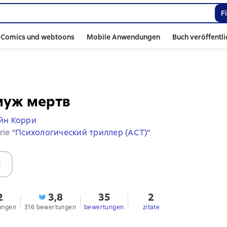
F
Comics und webtoons
Mobile Anwendungen
Buch veröffentl
муж мертв
йн Корри
erie
"Психологический триллер (АСТ)"
t
2
3,8
35
2
ungen
316 bewertungen
bewertungen
zitate