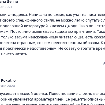
ana Selina
uar 2021
книга-поделка. Написана по схеме, как учат на писательс
т своего специфичного стиля: ее можно легко спутать с
поделочной литературой. Скажем Джоди Пико пишет точ
емам. Постоянно испытываешь дежа вю при чтении. Так
 только весьма неискушенному читателю. Да, есть сюже
аплетена странным, совсем неестественным образом. К 
я практически недоставерным. Не советую тратить врем
 нечего читать.
 Pokotilo
ruar 2020
луживает высокой оценки. Повествование сложно велик
ероиня увлекается ароматерапией. Её рецепты описаны 
о, что словно сквозь книгу поступает её любимый запах