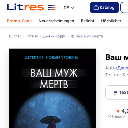
Katalog
DE
Promo-Code
Neuerscheinungen
Beliebt
Hörbücher
Bücher
Thriller
Джейн Корри
📚 
Ваш муж мертв
Ваш 
Autor
Дже
Teil der S
Tex
4,
198 bewert