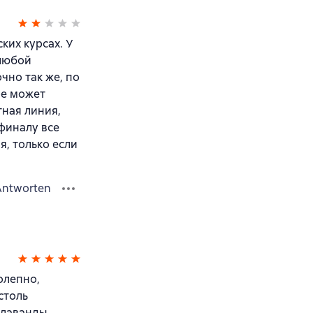
ких курсах. У
 любой
но так же, по
ое может
тная линия,
финалу все
я, только если
Antworten
олепно,
столь
 лаванды.