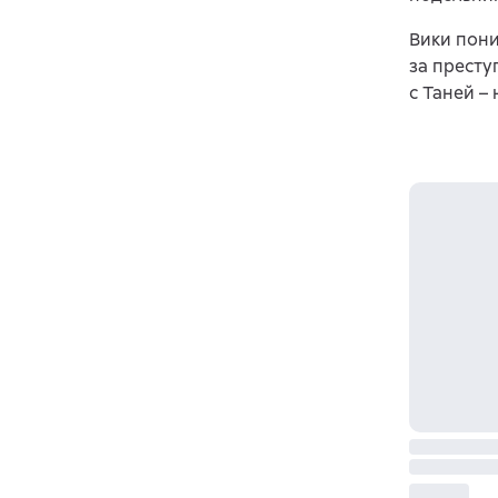
Вики пони
за престу
с Таней –