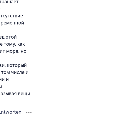
страшает
е
тсутствие
овременной
ед этой
е тому, как
ит море, но
ви, который
 том числе и
ми и
и
называя вещи
Antworten