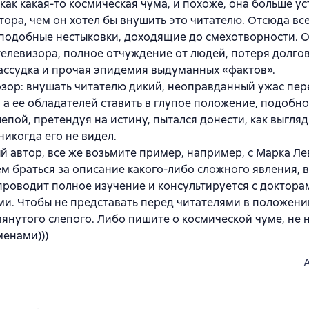
 как какая-то космическая чума, и похоже, она больше у
тора, чем он хотел бы внушить это читателю. Отсюда вс
подобные нестыковки, доходящие до смехотворности. О
телевизора, полное отчуждение от людей, потеря долг
ассудка и прочая эпидемия выдуманных «фактов».
зор: внушать читателю дикий, неоправданный ужас пер
 а ее обладателей ставить в глупое положение, подобно
лепой, претендуя на истину, пытался донести, как выгляд
никогда его не видел.
 автор, все же возьмите пример, например, с Марка Ле
м браться за описание какого-либо сложного явления, в
проводит полное изучение и консультируется с доктора
и. Чтобы не представать перед читателями в положени
нутого слепого. Либо пишите о космической чуме, не 
енами)))