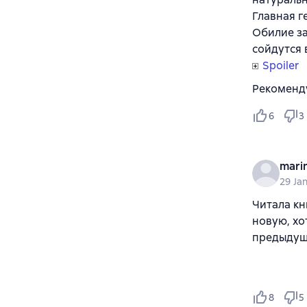
Главная г
Обилие за
сойдутся 
Spoiler
Рекоменд
6
3
marin
29 Ja
Читала кн
новую, хо
предыдуща
8
5