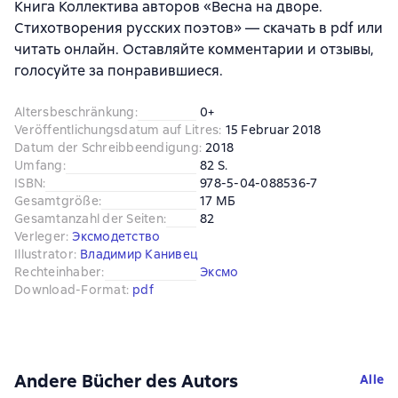
Книга Коллектива авторов «Весна на дворе.
Стихотворения русских поэтов» — скачать в pdf или
читать онлайн. Оставляйте комментарии и отзывы,
голосуйте за понравившиеся.
Altersbeschränkung
:
0+
Veröffentlichungsdatum auf Litres
:
15 Februar 2018
Datum der Schreibbeendigung
:
2018
Umfang
:
82 S.
ISBN
:
978-5-04-088536-7
Gesamtgröße
:
17 МБ
Gesamtanzahl der Seiten
:
82
Verleger
:
Эксмодетство
Illustrator
:
Владимир Канивец
Rechteinhaber
:
Эксмо
Download-Format
:
pdf
Andere Bücher des Autors
Alle