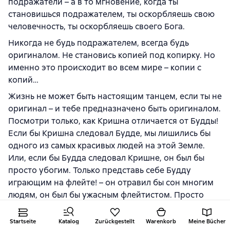
подражатели – а в то мгновение, когда ты
становишься подражателем, ты оскорбляешь свою
человечность, ты оскорбляешь своего Бога.
Никогда не будь подражателем, всегда будь
оригиналом. Не становись копией под копирку. Но
именно это происходит во всем мире – копии с
копий…
Жизнь не может быть настоящим танцем, если ты не
оригинал – и тебе предназначено быть оригиналом.
Посмотри только, как Кришна отличается от Будды!
Если бы Кришна следовал Будде, мы лишились бы
одного из самых красивых людей на этой Земле.
Или, если бы Будда следовал Кришне, он был бы
просто убогим. Только представь себе Будду
играющим на флейте! – он отравил бы сон многим
людям, он был бы ужасным флейтистом. Просто
представь Будду танцующим; это выглядит так
смехотворно – просто абсурд.
Startseite
Katalog
Zurückgestellt
Warenkorb
Meine Bücher