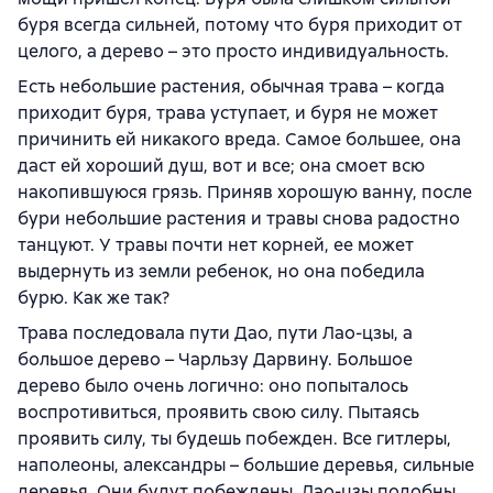
буря всегда сильней, потому что буря приходит от
целого, а дерево – это просто индивидуальность.
Есть небольшие растения, обычная трава – когда
приходит буря, трава уступает, и буря не может
причинить ей никакого вреда. Самое большее, она
даст ей хороший душ, вот и все; она смоет всю
накопившуюся грязь. Приняв хорошую ванну, после
бури небольшие растения и травы снова радостно
танцуют. У травы почти нет корней, ее может
выдернуть из земли ребенок, но она победила
бурю. Как же так?
Трава последовала пути Дао, пути Лао-цзы, а
большое дерево – Чарльзу Дарвину. Большое
дерево было очень логично: оно попыталось
воспротивиться, проявить свою силу. Пытаясь
проявить силу, ты будешь побежден. Все гитлеры,
наполеоны, александры – большие деревья, сильные
деревья. Они будут побеждены. Лао-цзы подобны