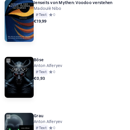
Jenseits von Mythen: Voodoo verstehen
Madoulè Nibo
Text
Средний рейтинг 0 на основе 0 оценок
0
€19,99
Böse
Anton Alferyev
Text
Средний рейтинг 0 на основе 0 оценок
0
€0,93
Grau
Anton Alferyev
Text
Средний рейтинг 0 на основе 0 оценок
0