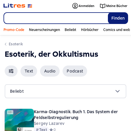
Anmelden
Meine Bücher
Finden
Promo-Code
Neuerscheinungen
Beliebt
Hörbücher
Comics und web
Esoterik
Esoterik, der Okkultismus
Text
Audio
Podcast
Beliebt
Karma-Diagnostik. Buch 1. Das System der
Feldselbstregulierung
Sergey Lazarev
Text
Средний рейтинг 0 на основе 0 оценок
0