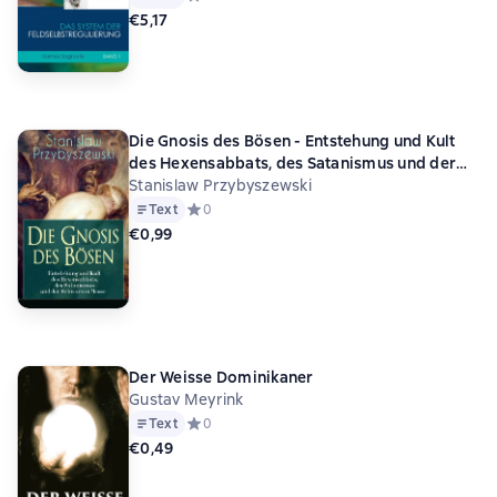
€5,17
Die Gnosis des Bösen - Entstehung und Kult
des Hexensabbats, des Satanismus und der
Schwarzen Messe
Stanislaw Przybyszewski
Text
Средний рейтинг 0 на основе 0 оценок
0
€0,99
Der Weisse Dominikaner
Gustav Meyrink
Text
Средний рейтинг 0 на основе 0 оценок
0
€0,49