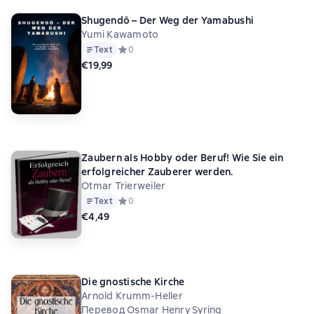
Shugendō – Der Weg der Yamabushi
Yumi Kawamoto
Text
Средний рейтинг 0 на основе 0 оценок
0
€19,99
Zaubern als Hobby oder Beruf! Wie Sie ein
erfolgreicher Zauberer werden.
Otmar Trierweiler
Text
Средний рейтинг 0 на основе 0 оценок
0
€4,49
Die gnostische Kirche
Arnold Krumm-Heller
Перевод Osmar Henry Syring