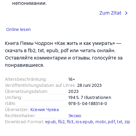
непонимании.
Zum Zitat
Online lesen
Книга Пемы Чодрон «Как жить и как умирать» —
скачать в fb2, txt, epub, pdf или читать онлайн.
Оставляйте комментарии и отзывы, голосуйте за
понравившиеся.
Altersbeschränkung
:
16+
Veröffentlichungsdatum auf Litres
:
28 Juni 2023
Übersetzungsdatum
:
2023
Umfang
:
194 S. 7 Illustrationen
ISBN
:
978-5-04-188314-0
Übersetzer
:
Ксения Чуева
Rechteinhaber
:
Эксмо
Download-Format
:
epub
, 
fb2
, 
fb3
, 
ios.epub
, 
mobi
, 
pdf
, 
txt
, 
zip