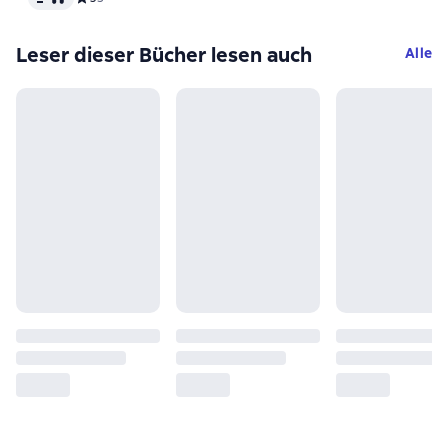
люби, от
осознанн
Leser dieser Bücher lesen auch
Alle