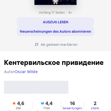
Umfang 17 Seiten
6+
AUSZUG LESEN
Neuerscheinungen des Autors abonnieren
Als gelesen markieren
Кентервильское привидение
Autor
Oscar Wilde
4,6
4,4
16
2
266
7169
bewertungen
zitate