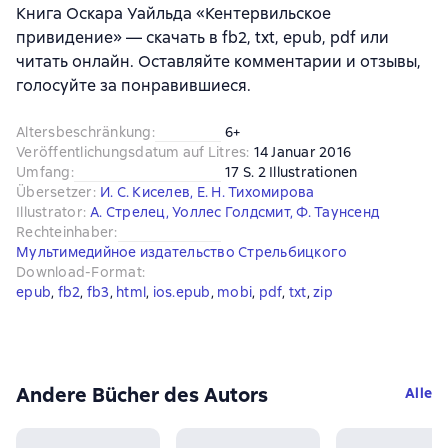
Книга Оскара Уайльда «Кентервильское
привидение» — скачать в fb2, txt, epub, pdf или
читать онлайн. Оставляйте комментарии и отзывы,
голосуйте за понравившиеся.
Altersbeschränkung
:
6+
Veröffentlichungsdatum auf Litres
:
14 Januar 2016
Umfang
:
17 S. 2 Illustrationen
Übersetzer
:
И. С. Киселев
,
Е. Н. Тихомирова
Illustrator
:
А. Стрелец
,
Уоллес Голдсмит
,
Ф. Таунсенд
Rechteinhaber
:
Мультимедийное издательство Стрельбицкого
Download-Format
:
epub
, 
fb2
, 
fb3
, 
html
, 
ios.epub
, 
mobi
, 
pdf
, 
txt
, 
zip
Andere Bücher des Autors
Alle