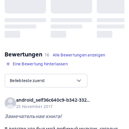
Bewertungen
,
16 Bewertungen
16
Alle Bewertungen anzeigen
Eine Bewertung hinterlassen
Beliebteste zuerst
android_self36c640c9-b342-3328-97b1-3a6658151717
25 November 2017
Замечательная книга!
В детстве это был мой любимый мультик, сегодня