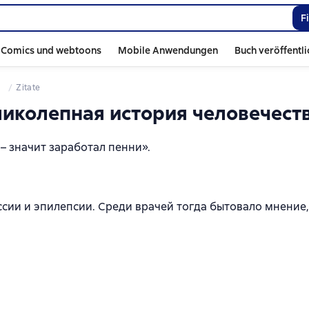
F
Comics und webtoons
Mobile Anwendungen
Buch veröffentl
Zitate
еликолепная история человечест
 значит заработал пенни».
ессии и эпилепсии. Среди врачей тогда бытовало мнение,