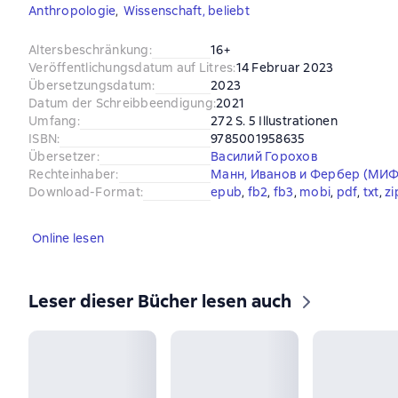
Anthropologie
,
Wissenschaft, beliebt
Altersbeschränkung
:
16+
Veröffentlichungsdatum auf Litres
:
14 Februar 2023
Übersetzungsdatum
:
2023
Datum der Schreibbeendigung
:
2021
Umfang
:
272 S. 5 Illustrationen
ISBN
:
9785001958635
Übersetzer
:
Василий Горохов
Rechteinhaber
:
Манн, Иванов и Фербер (МИФ
Download-Format
:
epub
, 
fb2
, 
fb3
, 
mobi
, 
pdf
, 
txt
, 
zi
Online lesen
Leser dieser Bücher lesen auch