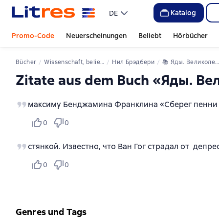
Katalog
DE
Promo-Code
Neuerscheinungen
Beliebt
Hörbücher
Bücher
Wissenschaft, beliebt
Нил Брэдбери
📚 
Яды. Великолепная история человечества
Zitate aus dem Buch «Яды. В
максиму Бенджамина Франклина «Сберег пенни –
0
0
стянкой. Известно, что Ван Гог страдал от депр
0
0
Genres und Tags