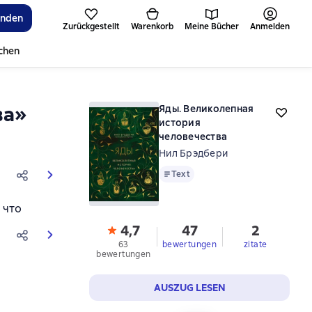
inden
Zurückgestellt
Warenkorb
Meine Bücher
Anmelden
ichen
ва»
Яды. Великолепная
история
человечества
Нил Брэдбери
Text
Text
 что
4,7
47
2
63
bewertungen
zitate
bewertungen
AUSZUG LESEN