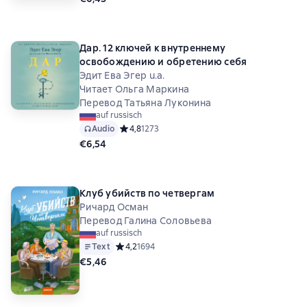
Дар. 12 ключей к внутреннему
освобождению и обретению себя
Эдит Ева Эгер u.a.
Читает Ольга Маркина
Перевод Татьяна Луконина
auf russisch
Audio
Средний рейтинг 4,8 на основе 1273 оценок
4,8
1273
€6,54
Клуб убийств по четвергам
Ричард Осман
Перевод Галина Соловьева
auf russisch
Text
Средний рейтинг 4,2 на основе 1694 оценок
4,2
1694
€5,46