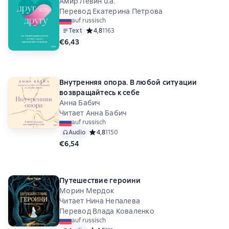
гармоничные отношения
Амир Левин u.a.
Перевод Екатерина Петрова
auf russisch
Text
Средний рейтинг 4,8 на основе 1163 оценок
4,8
1163
€6,43
Внутренняя опора. В любой ситуации
возвращайтесь к себе
Анна Бабич
Читает Анна Бабич
auf russisch
Audio
Средний рейтинг 4,8 на основе 1150 оценок
4,8
1150
€6,54
Путешествие героини
Морин Мердок
Читает Нина Непалева
Перевод Влада Коваленко
auf russisch