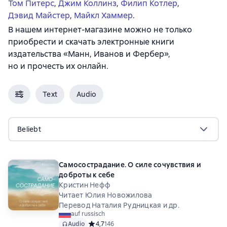
Том Питерс
,
Джим Коллинз
,
Филип Котлер
,
Дэвид Майстер
,
Майкл Хаммер
.
В нашем интернет-магазине можно не только
приобрести и скачать электронные книги
издательства «Манн, Иванов и Фербер»,
но и прочесть их онлайн.
Text
Audio
Beliebt
Самосострадание. О силе сочувствия и
доброты к себе
Кристин Нефф
Читает Юлия Новожилова
Перевод Наталия Рудницкая и др.
auf russisch
Audio
Средний рейтинг 4,7 на основе 146 оценок
4,7
146