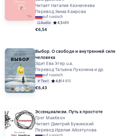
Читает Наталия Казначеева
Перевод Эмма Каирова
auf russisch
Audio
Средний рейтинг 4,5 на основе 489 оценок
4,5
489
€6,54
Выбор. О свободе и внутренней силе
человека
Эдит Ева Эгер u.a.
Перевод Татьяна Луконина и др.
auf russisch
Text
Средний рейтинг 4,8 на основе 14615 оценок
4,8
14 615
€6,43
Эссенциализм. Путь к простоте
Грег МакКеон
Читает Дмитрий Бужинский
Перевод Иделия Айзятулова
auf russisch