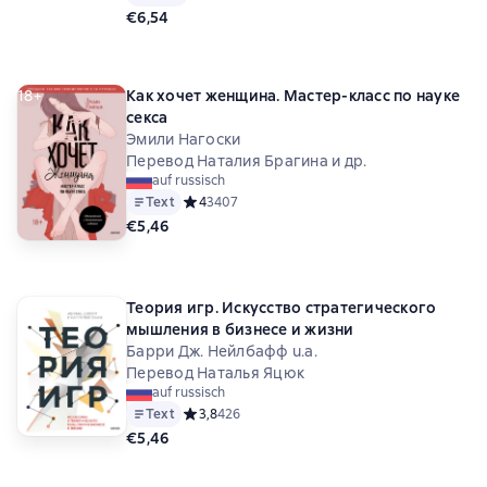
€6,54
18+
Как хочет женщина. Мастер-класс по науке
секса
Эмили Нагоски
Перевод Наталия Брагина и др.
auf russisch
Text
Средний рейтинг 4 на основе 3407 оценок
4
3407
€5,46
Теория игр. Искусство стратегического
мышления в бизнесе и жизни
Барри Дж. Нейлбафф u.a.
Перевод Наталья Яцюк
auf russisch
Text
Средний рейтинг 3,8 на основе 426 оценок
3,8
426
€5,46