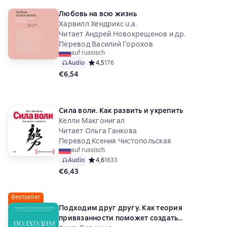
Любовь на всю жизнь
Харвилл Хендрикс u.a.
Читает Андрей Новокрещенов и др.
Перевод Василий Горохов
auf russisch
Audio
Средний рейтинг 4,5 на основе 176 оценок
4,5
176
€6,54
Сила воли. Как развить и укрепить
Келли Макгонигал
Читает Ольга Ганкова
Перевод Ксения Чистопольская
auf russisch
Audio
Средний рейтинг 4,6 на основе 1633 оценок
4,6
1633
€6,43
Bestseller
Подходим друг другу. Как теория
привязанности поможет создать