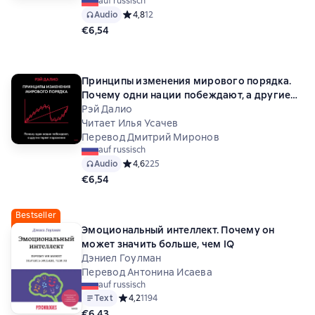
auf russisch
Audio
Средний рейтинг 4,8 на основе 12 оценок
4,8
12
€6,54
Принципы изменения мирового порядка.
Почему одни нации побеждают, а другие
терпят поражение
Рэй Далио
Читает Илья Усачев
Перевод Дмитрий Миронов
auf russisch
Audio
Средний рейтинг 4,6 на основе 225 оценок
4,6
225
€6,54
Bestseller
Эмоциональный интеллект. Почему он
может значить больше, чем IQ
Дэниел Гоулман
Перевод Антонина Исаева
auf russisch
Text
Средний рейтинг 4,2 на основе 1194 оценок
4,2
1194
€6,43