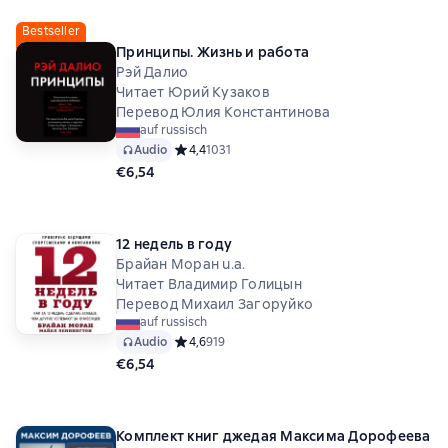
Bestseller
Принципы. Жизнь и работа
Рэй Далио
Читает Юрий Кузаков
Перевод Юлия Константинова
auf russisch
Audio
Средний рейтинг 4,4 на основе 1031 оценок
4,4
1031
€6,54
12 недель в году
Брайан Моран u.a.
Читает Владимир Голицын
Перевод Михаил Загоруйко
auf russisch
Audio
Средний рейтинг 4,6 на основе 919 оценок
4,6
919
€6,54
Комплект книг джедая Максима Дорофеева