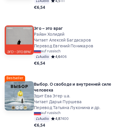
Audio
Средний рейтинг 4,5 на основе 111 оценок
4,5
111
€6,54
Эго – это враг
Райан Холидей
Читает Алексей Багдасаров
Перевод Евгений Поникаров
auf russisch
Audio
Средний рейтинг 4,6 на основе 406 оценок
4,6
406
€6,54
Bestseller
Выбор. О свободе и внутренней силе
человека
Эдит Ева Эгер u.a.
Читает Дарья Пуршева
Перевод Татьяна Луконина и др.
auf russisch
Audio
Средний рейтинг 4,8 на основе 7400 оценок
4,8
7400
€6,54