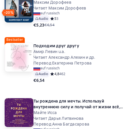
Максим Дорофеев
Читает Максим Дорофеев
−20%
auf russisch
Audio
Средний рейтинг 5 на основе 3 оценок
5
3
€5,23
€6,54
Bestseller
Подходим друг другу
Амир Левин u.a.
Читает Александр Алехин и др.
Перевод Екатерина Петрова
auf russisch
Audio
Средний рейтинг 4,8 на основе 462 оценок
4,8
462
€6,54
Ты рождена для мечты. Используй
внутреннюю силу и получай от жизни всё,
что захочешь
Майте Исса
Читает Дарья Литвинова
Перевод Анна Багдасарова