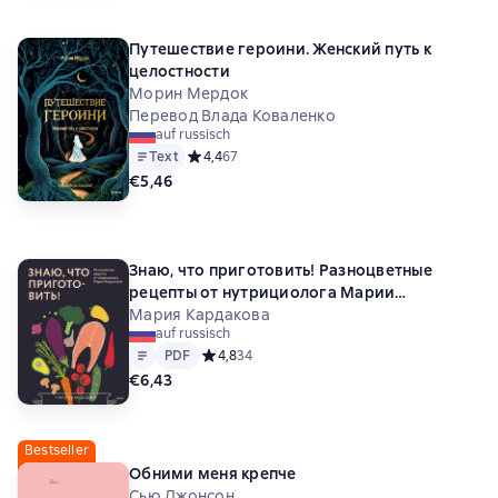
Путешествие героини. Женский путь к
целостности
Морин Мердок
Перевод Влада Коваленко
auf russisch
Text
Средний рейтинг 4,4 на основе 67 оценок
4,4
67
€5,46
Знаю, что приготовить! Разноцветные
рецепты от нутрициолога Марии
Кардаковой
Мария Кардакова
auf russisch
Text
PDF
PDF
Средний рейтинг 4,8 на основе 34 оценок
4,8
34
€6,43
Bestseller
Обними меня крепче
Сью Джонсон