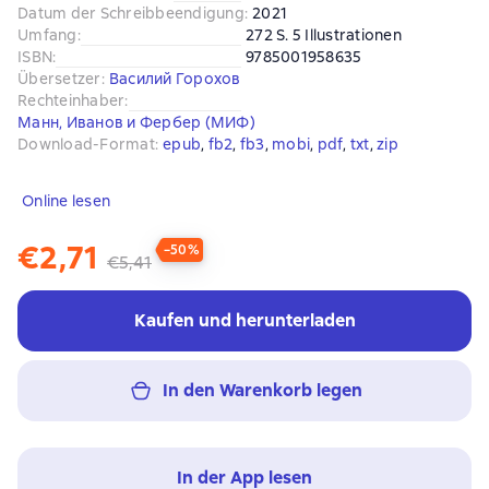
Datum der Schreibbeendigung
:
2021
Umfang
:
272 S. 5 Illustrationen
ISBN
:
9785001958635
Übersetzer
:
Василий Горохов
Rechteinhaber
:
Манн, Иванов и Фербер (МИФ)
Download-Format
:
epub
, 
fb2
, 
fb3
, 
mobi
, 
pdf
, 
txt
, 
zip
Online lesen
€2,71
−50%
€5,41
Kaufen und herunterladen
In den Warenkorb legen
In der App lesen