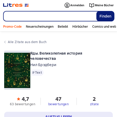
Anmelden
Meine Bücher
Finden
Promo-Code
Neuerscheinungen
Beliebt
Hörbücher
Comics und web
Alle Zitate aus dem Buch
Яды. Великолепная история
человечества
Нил Брэдбери
Text
Text
4,7
47
2
63 bewertungen
bewertungen
zitate
AUSZUG LESEN