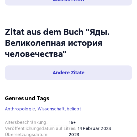
Zitat aus dem Buch "Яды.
Великолепная история
человечества"
Andere Zitate
Genres und Tags
Anthropologie
,
Wissenschaft, beliebt
Altersbeschränkung
:
16+
Veröffentlichungsdatum auf Litres
:
14 Februar 2023
Übersetzungsdatum
:
2023