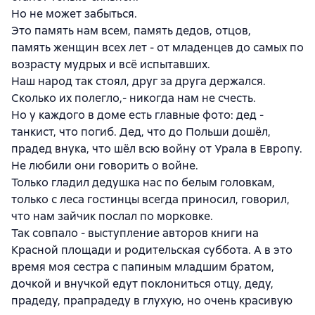
Но не может забыться.
Это память нам всем, память дедов, отцов,
память женщин всех лет - от младенцев до самых по
возрасту мудрых и всё испытавших.
Наш народ так стоял, друг за друга держался.
Сколько их полегло,- никогда нам не счесть.
Но у каждого в доме есть главные фото: дед -
танкист, что погиб. Дед, что до Польши дошёл,
прадед внука, что шёл всю войну от Урала в Европу.
Не любили они говорить о войне.
Только гладил дедушка нас по белым головкам,
только с леса гостинцы всегда приносил, говорил,
что нам зайчик послал по морковке.
Так совпало - выступление авторов книги на
Красной площади и родительская суббота. А в это
время моя сестра с папиным младшим братом,
дочкой и внучкой едут поклониться отцу, деду,
прадеду, прапрадеду в глухую, но очень красивую