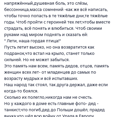
напряжённый,душевная боль, это слёзы,
бессонница,масса сомнений -как же всё написать,
чтобы точно попасть в те тяжёлые дни,те тяжёлые
годы. Чтоб пройти с героиней тех лет,чтобы вместе
страдать, всё понять и влюбиться. Чтоб своими
руками над миром поднять и сказать ей:
" Лети, наша гордая птица!"
Пусть летит высоко, но она возвратится как
подранок,что встал на крыло, станет только
сильней. Но не может забыться.
Это память нам всем, память дедов, отцов, память
женщин всех лет- от младенцев до самых по
возрасту мудрых и всё испытавших.
Наш народ так стоял, так друга держал, даже если
когда-то боялся.
Сколько их полегло,никогда нам не счесть.
Но у каждого в доме есть главные фото- дед -
танкист,что погиб,дед до Польши дошёл, прадед
внука,что шёл всю войну от Урала в Европу.