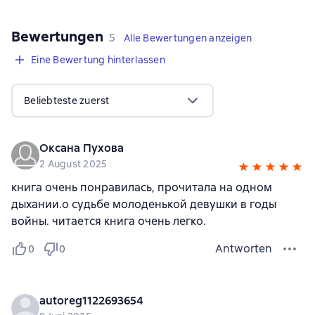
Bewertungen
,
5 Bewertungen
5
Alle Bewertungen anzeigen
Eine Bewertung hinterlassen
Beliebteste zuerst
Оксана Пухова
2 August 2025
книга очень понравилась, прочитала на одном
дыхании.о судьбе молоденькой девушки в годы
войны. читается книга очень легко.
Antworten
0
0
autoreg1122693654